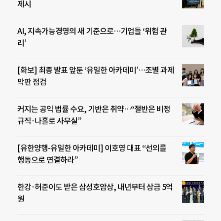
제시
AI, 지속가능경영의 새 기준으로…기업들 ‘위험 관
리’
[화보] 최종 발표 앞둔 ‘유일한 아카데미’…조별 과제
막판 점검
커지는 공익 법률 수요, 기반은 취약…“절반은 비정
규직·나홀로 사무실”
[유한양행-유일한 아카데미] 이호영 대표 “선의를
행동으로 연결하라”
한강·허준이도 받은 삼성호암상, 내년부터 상금 5억
원