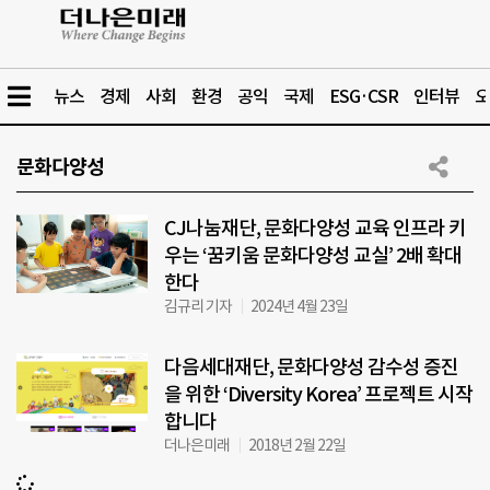
뉴스
경제
사회
환경
공익
국제
ESG·CSR
인터뷰
오
문화다양성
CJ나눔재단, 문화다양성 교육 인프라 키
우는 ‘꿈키움 문화다양성 교실’ 2배 확대
한다
김규리 기자
2024년 4월 23일
다음세대재단, 문화다양성 감수성 증진
을 위한 ‘Diversity Korea’ 프로젝트 시작
합니다
더나은미래
2018년 2월 22일