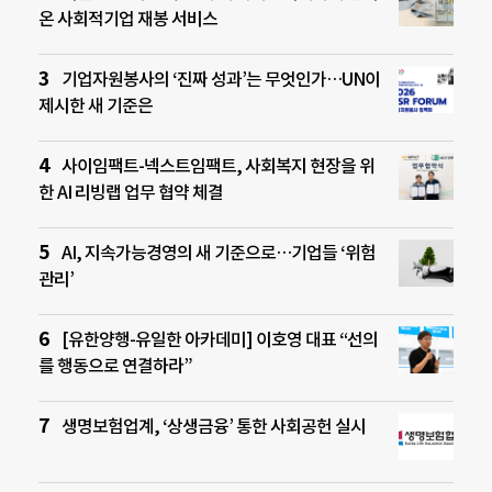
온 사회적기업 재봉 서비스
기업자원봉사의 ‘진짜 성과’는 무엇인가…UN이
제시한 새 기준은
사이임팩트-넥스트임팩트, 사회복지 현장을 위
한 AI 리빙랩 업무 협약 체결
AI, 지속가능경영의 새 기준으로…기업들 ‘위험
관리’
[유한양행-유일한 아카데미] 이호영 대표 “선의
를 행동으로 연결하라”
생명보험업계, ‘상생금융’ 통한 사회공헌 실시