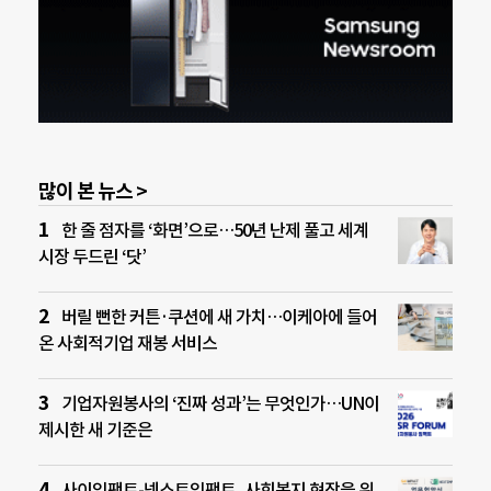
많이 본 뉴스 >
한 줄 점자를 ‘화면’으로…50년 난제 풀고 세계
시장 두드린 ‘닷’
버릴 뻔한 커튼·쿠션에 새 가치…이케아에 들어
온 사회적기업 재봉 서비스
기업자원봉사의 ‘진짜 성과’는 무엇인가…UN이
제시한 새 기준은
사이임팩트-넥스트임팩트, 사회복지 현장을 위