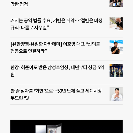
막판 점검
커지는 공익 법률 수요, 기반은 취약…“절반은 비정
규직·나홀로 사무실”
[유한양행-유일한 아카데미] 이호영 대표 “선의를
행동으로 연결하라”
한강·허준이도 받은 삼성호암상, 내년부터 상금 5억
원
한 줄 점자를 ‘화면’으로…50년 난제 풀고 세계시장
두드린 ‘닷’