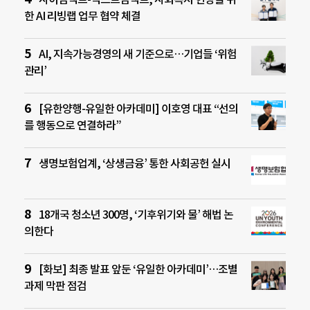
한 AI 리빙랩 업무 협약 체결
AI, 지속가능경영의 새 기준으로…기업들 ‘위험
관리’
[유한양행-유일한 아카데미] 이호영 대표 “선의
를 행동으로 연결하라”
생명보험업계, ‘상생금융’ 통한 사회공헌 실시
18개국 청소년 300명, ‘기후위기와 물’ 해법 논
의한다
[화보] 최종 발표 앞둔 ‘유일한 아카데미’…조별
과제 막판 점검