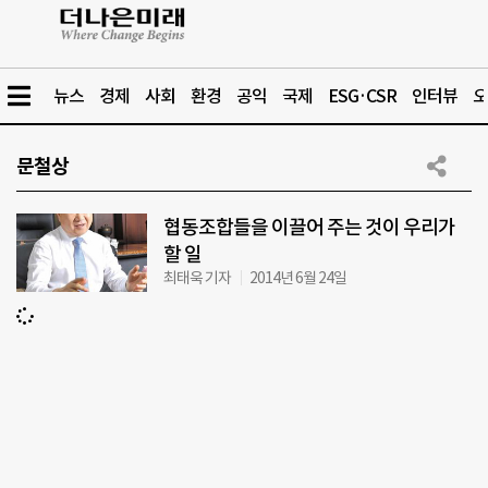
뉴스
경제
사회
환경
공익
국제
ESG·CSR
인터뷰
오
문철상
협동조합들을 이끌어 주는 것이 우리가
할 일
최태욱 기자
2014년 6월 24일