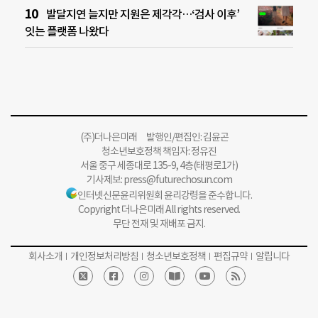
발달지연 늘지만 지원은 제각각…‘검사 이후’
잇는 플랫폼 나왔다
(주)더나은미래 발행인/편집인: 김윤곤
청소년보호정책 책임자: 정유진
서울 중구 세종대로 135-9, 4층(태평로1가)
기사제보:
press@futurechosun.com
인터넷신문윤리위원회 윤리강령을 준수합니다.
Copyright 더나은미래 All rights reserved.
무단 전재 및 재배포 금지.
회사소개
개인정보처리방침
청소년보호정책
편집규약
알립니다