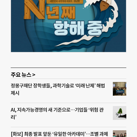
주요 뉴스 >
정몽구재단 장학생들, 과학기술로 ‘미래 난제’ 해법
제시
AI, 지속가능경영의 새 기준으로…기업들 ‘위험 관
리’
[화보] 최종 발표 앞둔 ‘유일한 아카데미’…조별 과제