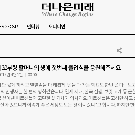
ESG·CSR
인터뷰
오피니언
후] 꼬부랑 할머니의 생애 첫번째 졸업식을 응원해주세요
017년 4월 1일
00:00
 안 곯게 하려고 별별일을 다 해봤제. 넘들 다 가는 핵꾜도 한번 못 다녀보
 인생사는 한 편의 영화같습니다. 일제 시대, 한국 전쟁, 보릿 고개 등 근
로 살아낸 어르신들의 고단한 삶 자체가 역사지요. 어르신들은 고생만 하고
도 살아 있으니까 이렇게 좋은 세상도 보는 것 아니겠냐”고 합니다. 하지만 
어르신들에게도 풀지 못한 한이 남아 있다고 합니다. 바로 ‘못 배운 한’, ‘
 본 한’이지요. 그래서 지난해 12월 30일 전남 전남 영광군 묘량면 여민동
센터(이하 여민동락 노인복지센터)에서는 어르신들을 위한 ‘특별한 이벤트
 어르신들에게 빛나는 졸업장과 꽃다발을 안겨 드리는 일을 말입니다. 이날