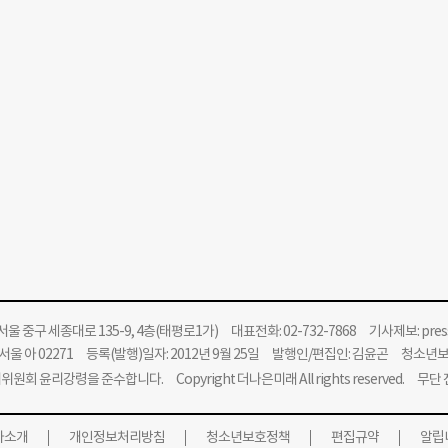
울 중구 세종대로 135-9, 4층(태평로1가) 대표전화: 02-732-7868 기사제보:
pre
울 아 02271 등록(발행)일자: 2012년 9월 25일 발행인/편집인: 김윤곤 청소년
위원회 윤리강령을 준수합니다.
Copyright 더나은미래 All rights reserved. 무
사소개
개인정보처리방침
청소년보호정책
편집규약
알립