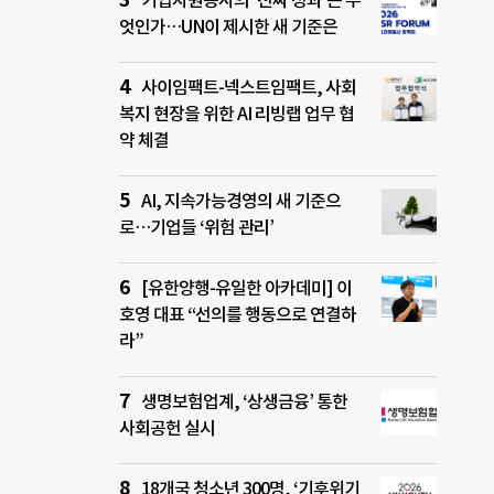
기업자원봉사의 ‘진짜 성과’는 무
엇인가…UN이 제시한 새 기준은
사이임팩트-넥스트임팩트, 사회
복지 현장을 위한 AI 리빙랩 업무 협
약 체결
AI, 지속가능경영의 새 기준으
로…기업들 ‘위험 관리’
[유한양행-유일한 아카데미] 이
호영 대표 “선의를 행동으로 연결하
라”
생명보험업계, ‘상생금융’ 통한
사회공헌 실시
18개국 청소년 300명, ‘기후위기