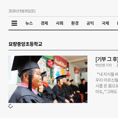
2026년 8월 8일(토)
뉴스
경제
사회
환경
공익
국제
묘량중앙초등학교
[기부 그 
박민영 기자
2
“내 자식들 배
우리 어르신들의
사를 온 몸으
어도, “그래
열심히 일해온 
문턱도 못 넘어
동체 노인복지
준비했습니다.