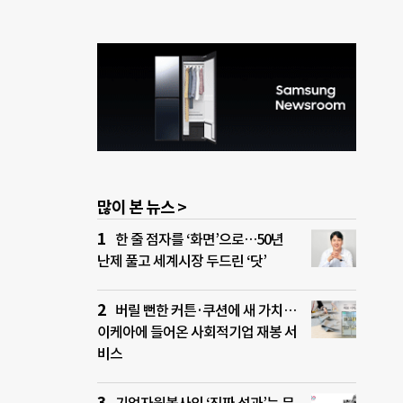
많이 본 뉴스 >
한 줄 점자를 ‘화면’으로…50년
난제 풀고 세계시장 두드린 ‘닷’
버릴 뻔한 커튼·쿠션에 새 가치…
이케아에 들어온 사회적기업 재봉 서
비스