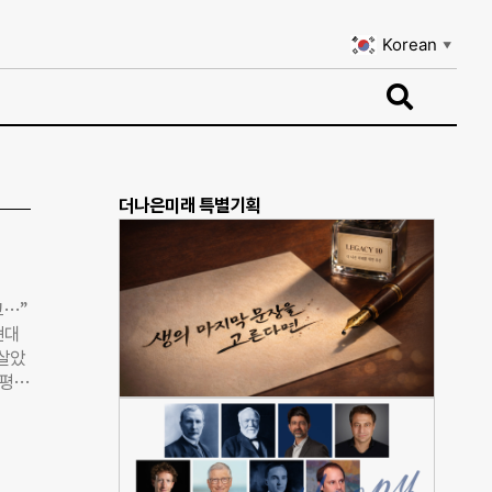
Korean
▼
Korean
▼
더나은미래 특별기획
고…”
현대
 살았
한평생
학교
락 공
’를
 학