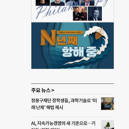
했습
터는
그램을
 활동
 문
마무
습니
들이
주요 뉴스 >
정몽구재단 장학생들, 과학기술로 ‘미
래 난제’ 해법 제시
AI, 지속가능경영의 새 기준으로…기