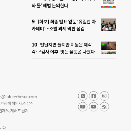
와 물’ 해법 논의한다
[화보] 최종 발표 앞둔 ‘유일한 아
카데미’…조별 과제 막판 점검
발달지연 늘지만 지원은 제각
각…‘검사 이후’ 잇는 플랫폼 나왔다
ss@futurechosun.com
보호정책 책임자: 정유진
단 전재 및 재배포 금지.
니다