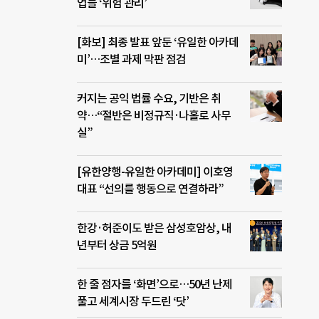
업들 ‘위험 관리’
[화보] 최종 발표 앞둔 ‘유일한 아카데
미’…조별 과제 막판 점검
커지는 공익 법률 수요, 기반은 취
약…“절반은 비정규직·나홀로 사무
실”
[유한양행-유일한 아카데미] 이호영
대표 “선의를 행동으로 연결하라”
한강·허준이도 받은 삼성호암상, 내
년부터 상금 5억원
한 줄 점자를 ‘화면’으로…50년 난제
풀고 세계시장 두드린 ‘닷’