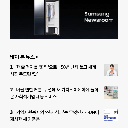
많이 본 뉴스 >
한 줄 점자를 ‘화면’으로…50년 난제 풀고 세계
시장 두드린 ‘닷’
버릴 뻔한 커튼·쿠션에 새 가치…이케아에 들어
온 사회적기업 재봉 서비스
기업자원봉사의 ‘진짜 성과’는 무엇인가…UN이
제시한 새 기준은