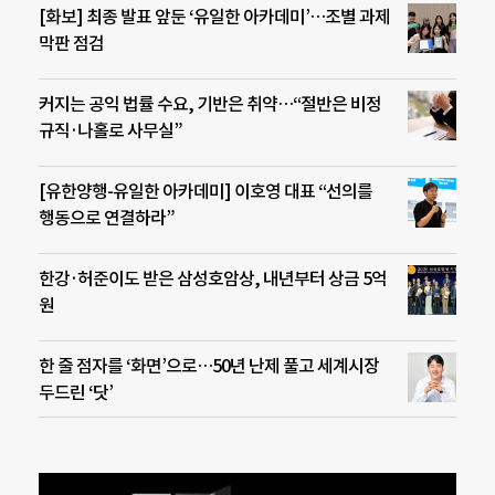
[화보] 최종 발표 앞둔 ‘유일한 아카데미’…조별 과제
막판 점검
커지는 공익 법률 수요, 기반은 취약…“절반은 비정
규직·나홀로 사무실”
[유한양행-유일한 아카데미] 이호영 대표 “선의를
행동으로 연결하라”
한강·허준이도 받은 삼성호암상, 내년부터 상금 5억
원
한 줄 점자를 ‘화면’으로…50년 난제 풀고 세계시장
두드린 ‘닷’