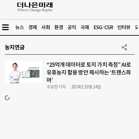
뉴스
경제
사회
환경
공익
국제
ESG·CSR
인터뷰
오
농지연금
“25억개 데이터로 토지 가치 측정” AI로
유휴농지 활용 방안 제시하는 ‘트랜스파
머’
조유현 기자
2024년 10월 24일