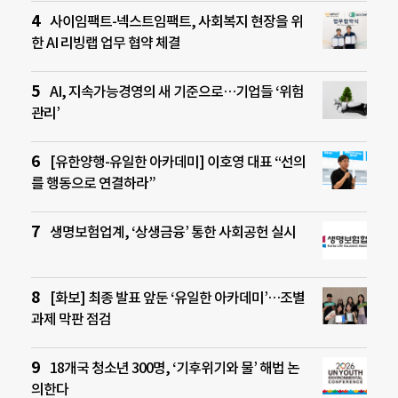
사이임팩트-넥스트임팩트, 사회복지 현장을 위
한 AI 리빙랩 업무 협약 체결
AI, 지속가능경영의 새 기준으로…기업들 ‘위험
관리’
[유한양행-유일한 아카데미] 이호영 대표 “선의
를 행동으로 연결하라”
생명보험업계, ‘상생금융’ 통한 사회공헌 실시
[화보] 최종 발표 앞둔 ‘유일한 아카데미’…조별
과제 막판 점검
18개국 청소년 300명, ‘기후위기와 물’ 해법 논
의한다