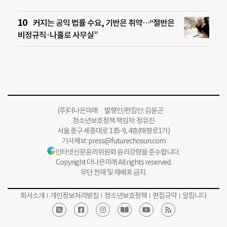
커지는 공익 법률 수요, 기반은 취약…“절반은
비정규직·나홀로 사무실”
(주)더나은미래 발행인/편집인: 김윤곤
청소년보호정책 책임자: 정유진
서울 중구 세종대로 135-9, 4층(태평로1가)
기사제보:
press@futurechosun.com
인터넷신문윤리위원회 윤리강령을 준수합니다.
Copyright 더나은미래 All rights reserved.
무단 전재 및 재배포 금지.
회사소개
개인정보처리방침
청소년보호정책
편집규약
알립니다