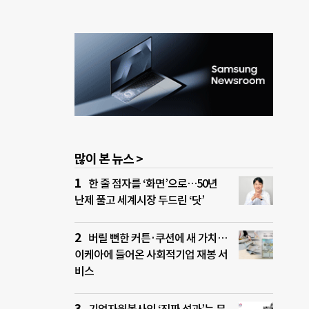
많이 본 뉴스 >
한 줄 점자를 ‘화면’으로…50년
난제 풀고 세계시장 두드린 ‘닷’
버릴 뻔한 커튼·쿠션에 새 가치…
이케아에 들어온 사회적기업 재봉 서
비스