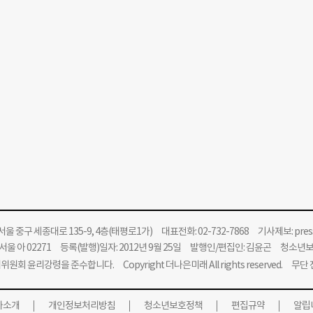
울 중구 세종대로 135-9, 4층(태평로1가) 대표전화: 02-732-7868 기사제보:
pre
울 아 02271 등록(발행)일자: 2012년 9월 25일 발행인/편집인: 김윤곤 청소년
위원회 윤리강령을 준수합니다.
Copyright 더나은미래 All rights reserved. 무
사소개
개인정보처리방침
청소년보호정책
편집규약
알립