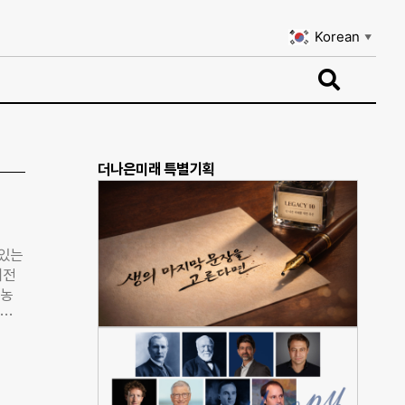
Korean
▼
Korean
▼
더나은미래 특별기획
 있는
대전
 농
중소농
장터
으로
께 드
장은