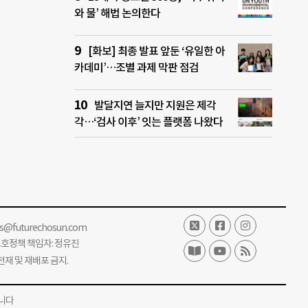
와 물’ 해법 논의한다
[화보] 최종 발표 앞둔 ‘유일한 아
카데미’…조별 과제 막판 점검
발달지연 늘지만 지원은 제각
각…‘검사 이후’ 잇는 플랫폼 나왔다
ss@futurechosun.com
보호정책 책임자: 정유진
단 전재 및 재배포 금지.
니다