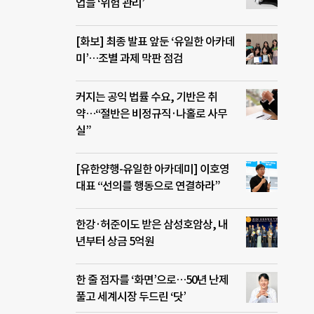
업들 ‘위험 관리’
[화보] 최종 발표 앞둔 ‘유일한 아카데
미’…조별 과제 막판 점검
커지는 공익 법률 수요, 기반은 취
약…“절반은 비정규직·나홀로 사무
실”
[유한양행-유일한 아카데미] 이호영
대표 “선의를 행동으로 연결하라”
한강·허준이도 받은 삼성호암상, 내
년부터 상금 5억원
한 줄 점자를 ‘화면’으로…50년 난제
풀고 세계시장 두드린 ‘닷’