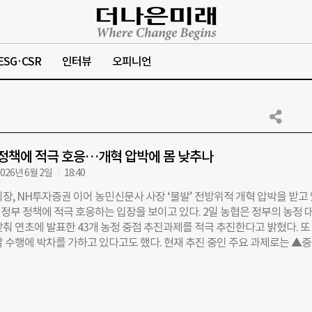
ESG·CSR
인터뷰
오피니언
 정책에 적극 호응…개혁 압박에 몸 낮추나
026년 6월 2일
18:40
장, NH투자증권 이어 농민신문사 사장 ‘불발’ 전방위적 개혁 압박을 받고
정부 정책에 적극 호응하는 입장을 보이고 있다. 2일 농협은 정부의 농정 
춰 연초에 발표한 43개 농정 중점 추진과제를 적극 추진한다고 밝혔다. 또
할 수행에 박차를 가하고 있다고도 했다. 현재 추진 중인 주요 과제로는 ▲
스마트팜 확대 ▲공공형 계절근로사업 ▲농촌 왕진버스 ▲찾아가는 이동
가 육성 등이 있다. 앞서 농협은 이재명 대통령이 최근 언급한 ‘진짜 농협’
도 공개했다. 강호동 농협중앙회장은 지난달 21일 ‘농업인 조합원과 국민
는 제목의 입장문을 통해 농협 개혁 방안에 대한 개혁 방향을 전했다. 강 회