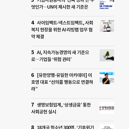
기업자원봉사의 ‘진짜 성과’는 무
엇인가…UN이 제시한 새 기준은
사이임팩트-넥스트임팩트, 사회
복지 현장을 위한 AI 리빙랩 업무 협
약 체결
AI, 지속가능경영의 새 기준으
로…기업들 ‘위험 관리’
[유한양행-유일한 아카데미] 이
호영 대표 “선의를 행동으로 연결하
라”
생명보험업계, ‘상생금융’ 통한
사회공헌 실시
18개국 청소년 300명, ‘기후위기