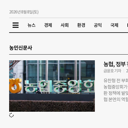
2026년 8월 8일(토)
뉴스
경제
사회
환경
공익
국제
농민신문사
농협, 정부
금윤호 기자
2
유찬형 전 부회
농협중앙회가 
환 정책에 발맞
협 본연의 역
중심 보급형 
▲한우 뿌리농
거듭나는 방안
리는 글’이라