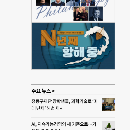
화를
민에
전환
 이
 있
임 전
의자
 지
주요 뉴스 >
정몽구재단 장학생들, 과학기술로 ‘미
래 난제’ 해법 제시
AI, 지속가능경영의 새 기준으로…기