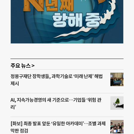
주요 뉴스 >
정몽구재단 장학생들, 과학기술로 ‘미래 난제’ 해법
제시
AI, 지속가능경영의 새 기준으로…기업들 ‘위험 관
리’
[화보] 최종 발표 앞둔 ‘유일한 아카데미’…조별 과제
막판 점검