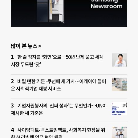
많이 본 뉴스 >
한 줄 점자를 ‘화면’으로…50년 난제 풀고 세계
시장 두드린 ‘닷’
버릴 뻔한 커튼·쿠션에 새 가치…이케아에 들어
온 사회적기업 재봉 서비스
기업자원봉사의 ‘진짜 성과’는 무엇인가…UN이
제시한 새 기준은
사이임팩트-넥스트임팩트, 사회복지 현장을 위
한 AI 리빙랩 업무 협약 체결