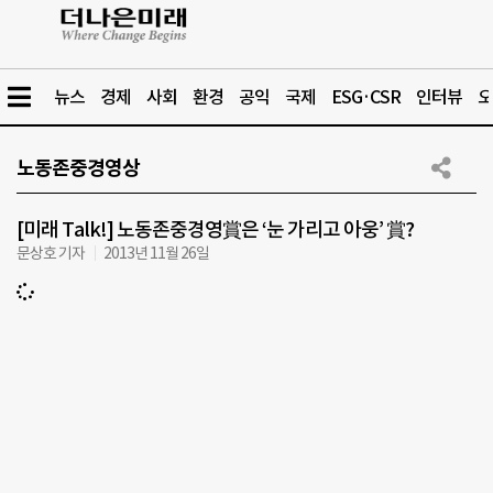
뉴스
경제
사회
환경
공익
국제
ESG·CSR
인터뷰
오
노동존중경영상
[미래 Talk!] 노동존중경영賞은 ‘눈 가리고 아웅’ 賞?
문상호 기자
2013년 11월 26일