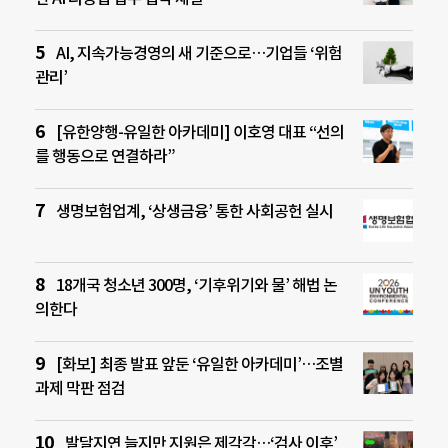
AI, 지속가능경영의 새 기준으로…기업들 ‘위험
관리’
[유한양행-유일한 아카데미] 이호영 대표 “선의
를 행동으로 연결하라”
생명보험업계, ‘상생금융’ 통한 사회공헌 실시
18개국 청소년 300명, ‘기후위기와 물’ 해법 논
의한다
[화보] 최종 발표 앞둔 ‘유일한 아카데미’…조별
과제 막판 점검
발달지연 늘지만 지원은 제각각…‘검사 이후’