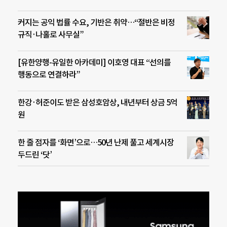
커지는 공익 법률 수요, 기반은 취약…“절반은 비정
규직·나홀로 사무실”
[유한양행-유일한 아카데미] 이호영 대표 “선의를
행동으로 연결하라”
한강·허준이도 받은 삼성호암상, 내년부터 상금 5억
원
한 줄 점자를 ‘화면’으로…50년 난제 풀고 세계시장
두드린 ‘닷’