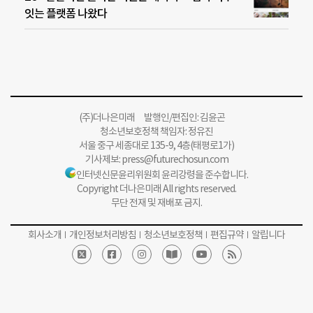
잇는 플랫폼 나왔다
(주)더나은미래 발행인/편집인: 김윤곤
청소년보호정책 책임자: 정유진
서울 중구 세종대로 135-9, 4층(태평로1가)
기사제보:
press@futurechosun.com
인터넷신문윤리위원회 윤리강령을 준수합니다.
Copyright 더나은미래 All rights reserved.
무단 전재 및 재배포 금지.
회사소개
개인정보처리방침
청소년보호정책
편집규약
알립니다