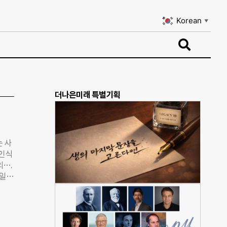
Korean
▼
Korean
▼
더나은미래 특별기획
는 사
 인식
외….
 일정
 주
 저
호점
만에