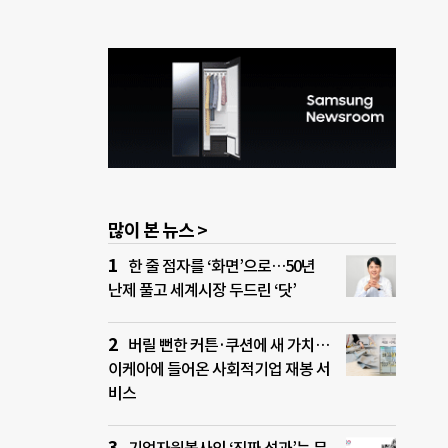
많이 본 뉴스 >
한 줄 점자를 ‘화면’으로…50년
난제 풀고 세계시장 두드린 ‘닷’
버릴 뻔한 커튼·쿠션에 새 가치…
이케아에 들어온 사회적기업 재봉 서
비스