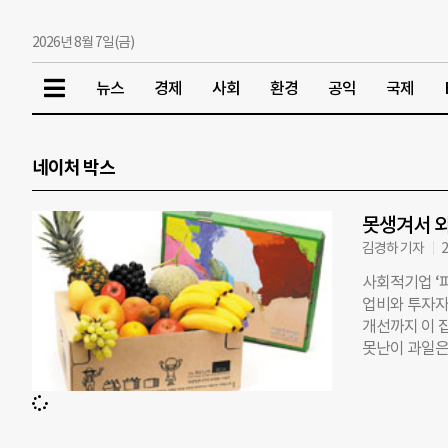
2026년 8월 7일(금)
뉴스
경제
사회
환경
공익
국제
네이처 박스
못생겨서 외
김경하 기자
2
사회적기업 ‘
업비와 투자자
개선까지 이 집
못난이 과일은
치 않아 버려
스로 만들어 
렴한 가격에 먹
(보수동점), 