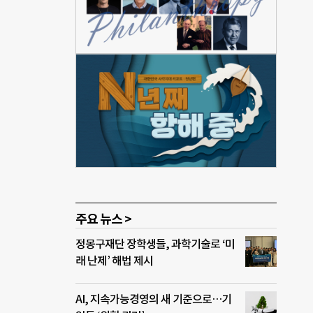
머스페
다.
던 서
원생
. 첫
‘해
 직판
능성의
8월)
주요 뉴스 >
정몽구재단 장학생들, 과학기술로 ‘미
래 난제’ 해법 제시
AI, 지속가능경영의 새 기준으로…기