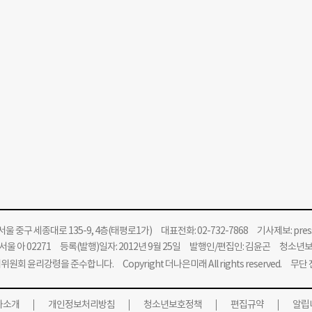
울 중구 세종대로 135-9, 4층(태평로1가) 대표전화: 02-732-7868 기사제보:
pre
울 아 02271 등록(발행)일자: 2012년 9월 25일 발행인/편집인: 김윤곤 청소년
위원회 윤리강령을 준수합니다.
Copyright 더나은미래 All rights reserved. 무
사소개
개인정보처리방침
청소년보호정책
편집규약
알립