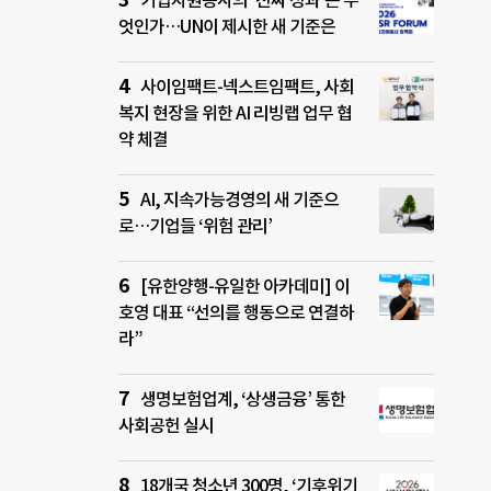
기업자원봉사의 ‘진짜 성과’는 무
엇인가…UN이 제시한 새 기준은
사이임팩트-넥스트임팩트, 사회
복지 현장을 위한 AI 리빙랩 업무 협
약 체결
AI, 지속가능경영의 새 기준으
로…기업들 ‘위험 관리’
[유한양행-유일한 아카데미] 이
호영 대표 “선의를 행동으로 연결하
라”
생명보험업계, ‘상생금융’ 통한
사회공헌 실시
18개국 청소년 300명, ‘기후위기