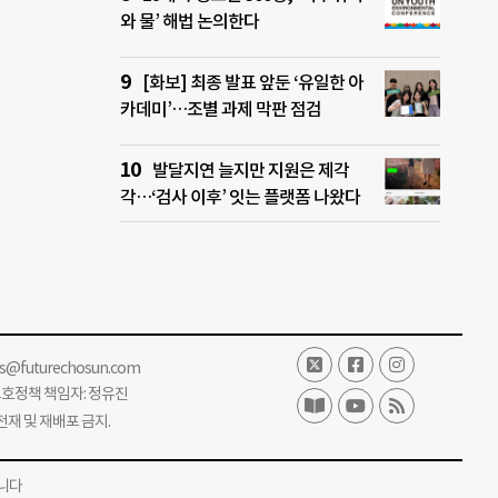
와 물’ 해법 논의한다
[화보] 최종 발표 앞둔 ‘유일한 아
카데미’…조별 과제 막판 점검
발달지연 늘지만 지원은 제각
각…‘검사 이후’ 잇는 플랫폼 나왔다
ss@futurechosun.com
보호정책 책임자: 정유진
단 전재 및 재배포 금지.
니다