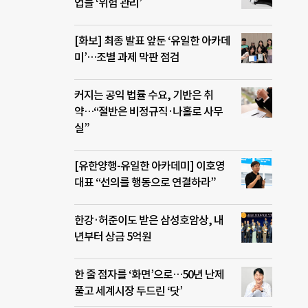
업들 ‘위험 관리’
[화보] 최종 발표 앞둔 ‘유일한 아카데
미’…조별 과제 막판 점검
커지는 공익 법률 수요, 기반은 취
약…“절반은 비정규직·나홀로 사무
실”
[유한양행-유일한 아카데미] 이호영
대표 “선의를 행동으로 연결하라”
한강·허준이도 받은 삼성호암상, 내
년부터 상금 5억원
한 줄 점자를 ‘화면’으로…50년 난제
풀고 세계시장 두드린 ‘닷’