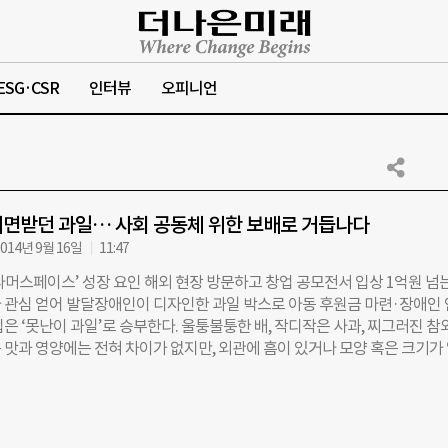
ESG·CSR
인터뷰
오피니언
면받던 과일… 사회 공동체 위한 보배로 거듭나다
014년 9월 16일
11:47
파머스페이스’ 성장 요인 해외 현장 방문하고 창업 공모전서 입상 1억원 넘
 관심 얻어 발달장애인이 디자인한 과일 박스로 아동 후원금 마련·장애인
은 ‘못난이 과일’로 승부한다. 울퉁불퉁한 배, 작디작은 사과, 찌그러진 참
 맛과 영양에는 전혀 차이가 없지만, 외관에 흠이 있거나 모양 혹은 크기가
진다. 부산의 친환경 과일 카페 ‘열매가 맛있다’는 못생겨서 외면받던 과일을
판매한다. 소농가(小農家)는 버려지던 과일로 소득을 올릴 수 있고, 도시민은
거리를 소비할 수 있다. 지난해 3월 부산대 앞에 문을 연 이후 1년 만에 2
3호점(경성대점)까지 확장했다. 자본금 150만원으로 시작한 창업인데, 2년 