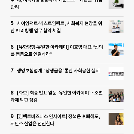
관리’
사이임팩트-넥스트임팩트, 사회복지 현장을 위
한 AI 리빙랩 업무 협약 체결
[유한양행-유일한 아카데미] 이호영 대표 “선의
를 행동으로 연결하라”
생명보험업계, ‘상생금융’ 통한 사회공헌 실시
[화보] 최종 발표 앞둔 ‘유일한 아카데미’…조별
과제 막판 점검
[임팩트비즈니스 인사이트] 정책은 후퇴해도,
저탄소 산업은 전진한다