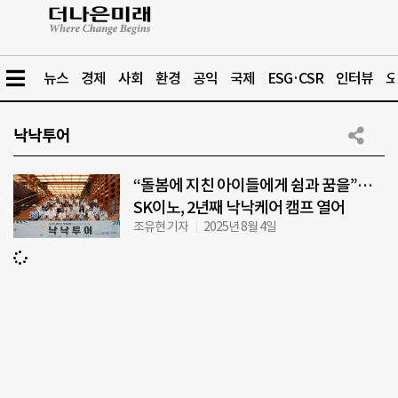
뉴스
경제
사회
환경
공익
국제
ESG·CSR
인터뷰
오
낙낙투어
“돌봄에 지친 아이들에게 쉼과 꿈을”…
SK이노, 2년째 낙낙케어 캠프 열어
조유현 기자
2025년 8월 4일