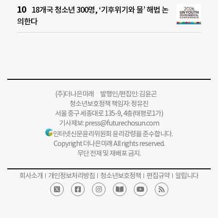
18개국 청소년 300명, ‘기후위기와 물’ 해법 논
의한다
(주)더나은미래 발행인/편집인: 김윤곤
청소년보호정책 책임자: 정유진
서울 중구 세종대로 135-9, 4층(태평로1가)
기사제보:
press@futurechosun.com
인터넷신문윤리위원회 윤리강령을 준수합니다.
Copyright 더나은미래 All rights reserved.
무단 전재 및 재배포 금지.
회사소개
개인정보처리방침
청소년보호정책
편집규약
알립니다