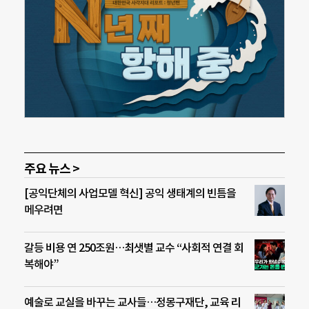
주요 뉴스 >
[공익단체의 사업모델 혁신] 공익 생태계의 빈틈을
메우려면
갈등 비용 연 250조원…최샛별 교수 “사회적 연결 회
복해야”
예술로 교실을 바꾸는 교사들…정몽구재단, 교육 리