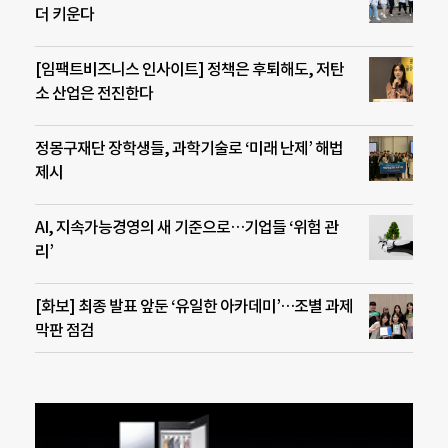
더 키운다
[임팩트비즈니스 인사이트] 정책은 후퇴해도, 저탄
소 산업은 전진한다
정몽구재단 장학생들, 과학기술로 ‘미래 난제’ 해법
제시
AI, 지속가능경영의 새 기준으로…기업들 ‘위험 관
리’
[화보] 최종 발표 앞둔 ‘유일한 아카데미’…조별 과제
막판 점검