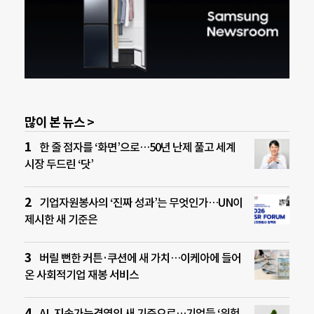
많이 본 뉴스 >
한 줄 점자를 ‘화면’으로…50년 난제 풀고 세계
시장 두드린 ‘닷’
기업자원봉사의 ‘진짜 성과’는 무엇인가…UN이
제시한 새 기준은
버릴 뻔한 커튼·쿠션에 새 가치…이케아에 들어
온 사회적기업 재봉 서비스
AI, 지속가능경영의 새 기준으로…기업들 ‘위험