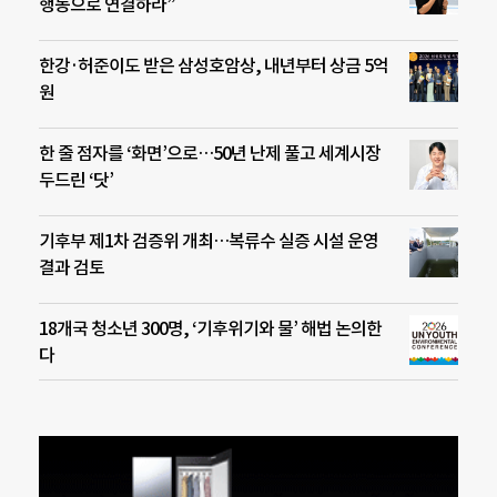
행동으로 연결하라”
한강·허준이도 받은 삼성호암상, 내년부터 상금 5억
원
한 줄 점자를 ‘화면’으로…50년 난제 풀고 세계시장
두드린 ‘닷’
기후부 제1차 검증위 개최…복류수 실증 시설 운영
결과 검토
18개국 청소년 300명, ‘기후위기와 물’ 해법 논의한
다