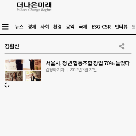
뉴스
경제
사회
환경
공익
국제
ESG·CSR
인터뷰
오
김활신
서울시, 청년 협동조합 창업 70% 늘었다
김경하 기자
2017년 3월 27일