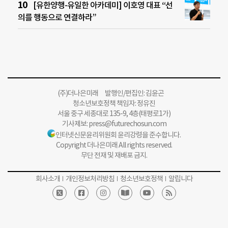
[유한양행-유일한 아카데미] 이호영 대표 “선
의를 행동으로 연결하라”
(주)더나은미래 발행인/편집인: 김윤곤
청소년보호정책 책임자: 정유진
서울 중구 세종대로 135-9, 4층(태평로1가)
기사제보:
press@futurechosun.com
인터넷신문윤리위원회 윤리강령을 준수합니다.
Copyright 더나은미래 All rights reserved.
무단 전재 및 재배포 금지.
회사소개
개인정보처리방침
청소년보호정책
알립니다