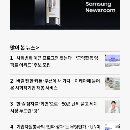
많이 본 뉴스 >
사회변화 이끈 프로그램 찾는다…‘공익활동 임
팩트 어워드’ 후보 모집
버릴 뻔한 커튼·쿠션에 새 가치…이케아에 들어
온 사회적기업 재봉 서비스
한 줄 점자를 ‘화면’으로…50년 난제 풀고 세계
시장 두드린 ‘닷’
기업자원봉사의 ‘진짜 성과’는 무엇인가…UN이