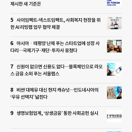
제시한 새 기준은
사이임팩트-넥스트임팩트, 사회복지 현장을 위
한 AI 리빙랩 업무 협약 체결
아시아ㆍ태평양 난제 푸는 스타트업에 성장 사
다리…국제기구·재단·투자사 뭉쳤다
신원이 없으면 신용도 없다…블록체인으로 라오
스 금융 소외 푸는 서울랩스
비싼 대체유 대신 현지 캐슈넛…인도네시아의
‘우유 선택지’ 넓힌다
생명보험업계, ‘상생금융’ 통한 사회공헌 실시