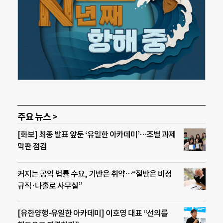
주요 뉴스 >
[화보] 최종 발표 앞둔 ‘유일한 아카데미’…조별 과제
막판 점검
커지는 공익 법률 수요, 기반은 취약…“절반은 비정
규직·나홀로 사무실”
[유한양행-유일한 아카데미] 이호영 대표 “선의를