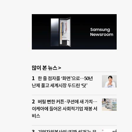
많이 본 뉴스 >
한 줄 점자를 ‘화면’으로…50년
난제 풀고 세계시장 두드린 ‘닷’
버릴 뻔한 커튼·쿠션에 새 가치…
이케아에 들어온 사회적기업 재봉 서
비스