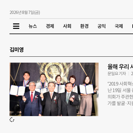
2026년 8월 7일(금)
뉴스
경제
사회
환경
공익
국제
김미영
올해 우리 
문일요 기자
2
‘2019 사회
난 19일 서
의회가 주관한
가를 발굴·지
지실천회 세움
장공장 대표,
는 ‘수용자 
높이 평가받았