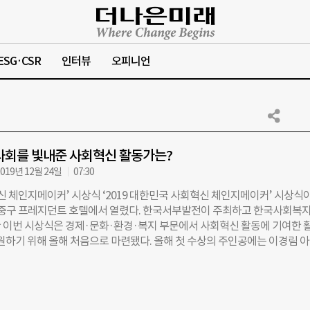
ESG·CSR
인터뷰
오피니언
사회를 빛내준 사회혁신 활동가는?
019년 12월 24일
07:30
혁신 체인지메이커’ 시상식 ‘2019 대한민국 사회혁신 체인지메이커’ 시상식
울 중구 프레지던트 호텔에서 열렸다. 한국서부발전이 주최하고 한국사회복
 이번 시상식은 경제·문화·환경·복지 부문에서 사회혁신 활동에 기여한 
원하기 위해 올해 처음으로 마련됐다. 올해 첫 수상의 주인공에는 이경림 
 상임이사, 김미영 한국1형당뇨병환우회 대표, 고은설 별의별 대표, 홍동우
 계효석 엘에이알 대표 등 5명이 선정됐다. 복지 분야 수상자인 이경림 상임
자녀 인권 상황 실태조사’를 추진하고 수용자 자녀 현황 국가통계를 구축한 
다. 김미영 대표는 1형 당뇨 환아를 위한 영유아보육법 개정, 1형 당뇨인