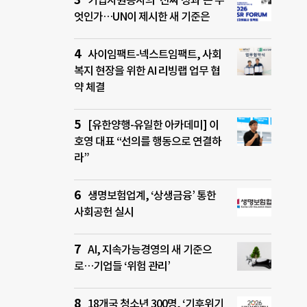
기업자원봉사의 ‘진짜 성과’는 무
엇인가…UN이 제시한 새 기준은
사이임팩트-넥스트임팩트, 사회
복지 현장을 위한 AI 리빙랩 업무 협
약 체결
[유한양행-유일한 아카데미] 이
호영 대표 “선의를 행동으로 연결하
라”
생명보험업계, ‘상생금융’ 통한
사회공헌 실시
AI, 지속가능경영의 새 기준으
로…기업들 ‘위험 관리’
18개국 청소년 300명, ‘기후위기