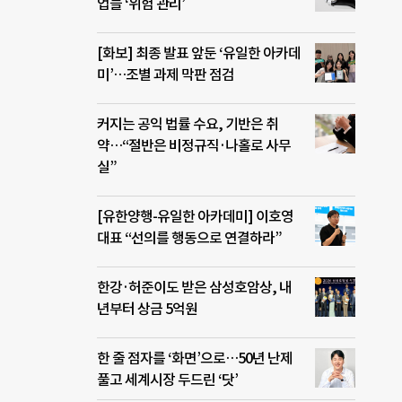
업들 ‘위험 관리’
[화보] 최종 발표 앞둔 ‘유일한 아카데
미’…조별 과제 막판 점검
커지는 공익 법률 수요, 기반은 취
약…“절반은 비정규직·나홀로 사무
실”
[유한양행-유일한 아카데미] 이호영
대표 “선의를 행동으로 연결하라”
한강·허준이도 받은 삼성호암상, 내
년부터 상금 5억원
한 줄 점자를 ‘화면’으로…50년 난제
풀고 세계시장 두드린 ‘닷’