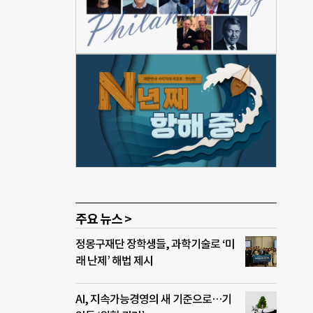
 빈집
에 기
의 대
 개발
됐다.
한국
과 네
혁신
자
포 금
주요 뉴스 >
정몽구재단 장학생들, 과학기술로 ‘미
래 난제’ 해법 제시
AI, 지속가능경영의 새 기준으로…기