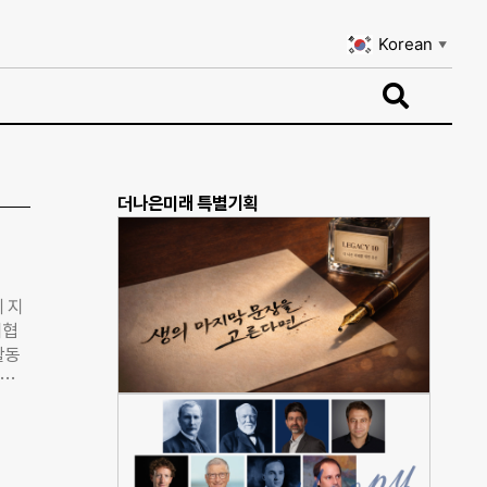
Korean
▼
Korean
▼
더나은미래 특별기획
이 지
지협
활동
아동복
 공
이사
점을
들이