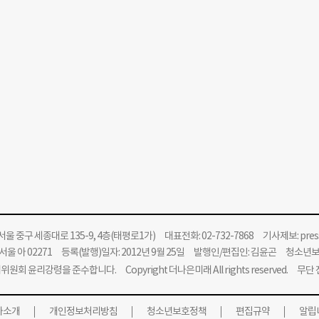
울 중구 세종대로 135-9, 4층(태평로1가) 대표전화: 02-732-7868 기사제보:
pre
울 아 02271 등록(발행)일자: 2012년 9월 25일 발행인/편집인: 김윤곤 청소년
위원회 윤리강령을 준수합니다.
Copyright 더나은미래 All rights reserved. 무
사소개
개인정보처리방침
청소년보호정책
편집규약
알립