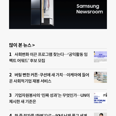
많이 본 뉴스 >
사회변화 이끈 프로그램 찾는다…‘공익활동 임
팩트 어워드’ 후보 모집
버릴 뻔한 커튼·쿠션에 새 가치…이케아에 들어
온 사회적기업 재봉 서비스
기업자원봉사의 ‘진짜 성과’는 무엇인가…UN이
제시한 새 기준은
한 줄 점자를 ‘화면’으로…50년 난제 풀고 세계