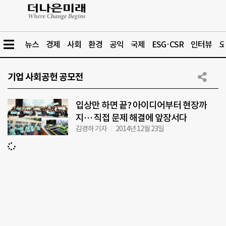
뉴스
경제
사회
환경
공익
국제
ESG·CSR
인터뷰
오
기업 사회공헌 공모전
입상만 하면 끝? 아이디어부터 현장까
지… 직접 문제 해결에 앞장서다
김경하 기자
2014년 12월 23일