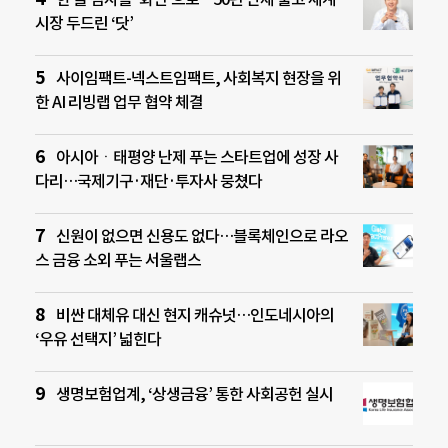
시장 두드린 ‘닷’
사이임팩트-넥스트임팩트, 사회복지 현장을 위
한 AI 리빙랩 업무 협약 체결
아시아ㆍ태평양 난제 푸는 스타트업에 성장 사
다리…국제기구·재단·투자사 뭉쳤다
신원이 없으면 신용도 없다…블록체인으로 라오
스 금융 소외 푸는 서울랩스
비싼 대체유 대신 현지 캐슈넛…인도네시아의
‘우유 선택지’ 넓힌다
생명보험업계, ‘상생금융’ 통한 사회공헌 실시