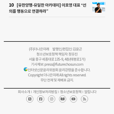
[유한양행-유일한 아카데미] 이호영 대표 “선
의를 행동으로 연결하라”
(주)더나은미래 발행인/편집인: 김윤곤
청소년보호정책 책임자: 정유진
서울 중구 세종대로 135-9, 4층(태평로1가)
기사제보:
press@futurechosun.com
인터넷신문윤리위원회 윤리강령을 준수합니다.
Copyright 더나은미래 All rights reserved.
무단 전재 및 재배포 금지.
회사소개
개인정보처리방침
청소년보호정책
알립니다