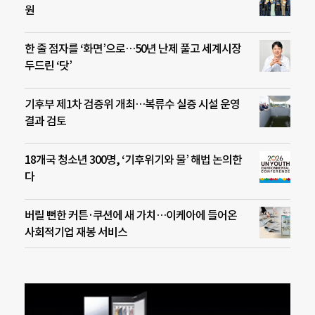
원
한 줄 점자를 ‘화면’으로…50년 난제 풀고 세계시장
두드린 ‘닷’
기후부 제1차 검증위 개최…복류수 실증 시설 운영
결과 검토
18개국 청소년 300명, ‘기후위기와 물’ 해법 논의한
다
버릴 뻔한 커튼·쿠션에 새 가치…이케아에 들어온
사회적기업 재봉 서비스