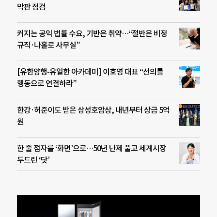
막판 점검
커지는 공익 법률 수요, 기반은 취약…“절반은 비정
규직·나홀로 사무실”
[유한양행-유일한 아카데미] 이호영 대표 “선의를
행동으로 연결하라”
한강·허준이도 받은 삼성호암상, 내년부터 상금 5억
원
한 줄 점자를 ‘화면’으로…50년 난제 풀고 세계시장
두드린 ‘닷’