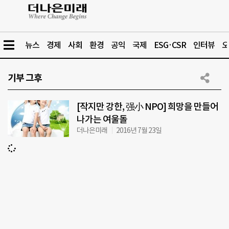
뉴스
경제
사회
환경
공익
국제
ESG·CSR
인터뷰
오
기부 그후
[작지만 강한, 强小 NPO] 희망을 만들어
나가는 여울돌
더나은미래
2016년 7월 23일