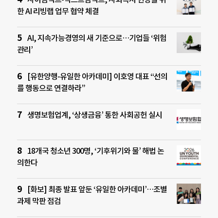
한 AI 리빙랩 업무 협약 체결
AI, 지속가능경영의 새 기준으로…기업들 ‘위험
관리’
[유한양행-유일한 아카데미] 이호영 대표 “선의
를 행동으로 연결하라”
생명보험업계, ‘상생금융’ 통한 사회공헌 실시
18개국 청소년 300명, ‘기후위기와 물’ 해법 논
의한다
[화보] 최종 발표 앞둔 ‘유일한 아카데미’…조별
과제 막판 점검