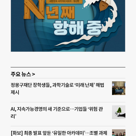
주요 뉴스 >
정몽구재단 장학생들, 과학기술로 ‘미래 난제’ 해법
제시
AI, 지속가능경영의 새 기준으로…기업들 ‘위험 관
리’
[화보] 최종 발표 앞둔 ‘유일한 아카데미’…조별 과제