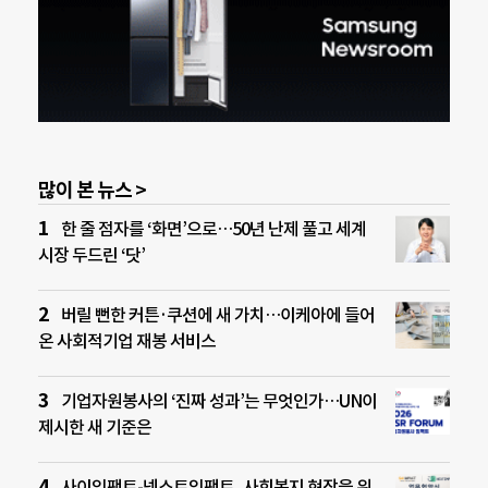
많이 본 뉴스 >
한 줄 점자를 ‘화면’으로…50년 난제 풀고 세계
시장 두드린 ‘닷’
버릴 뻔한 커튼·쿠션에 새 가치…이케아에 들어
온 사회적기업 재봉 서비스
기업자원봉사의 ‘진짜 성과’는 무엇인가…UN이
제시한 새 기준은
사이임팩트-넥스트임팩트, 사회복지 현장을 위