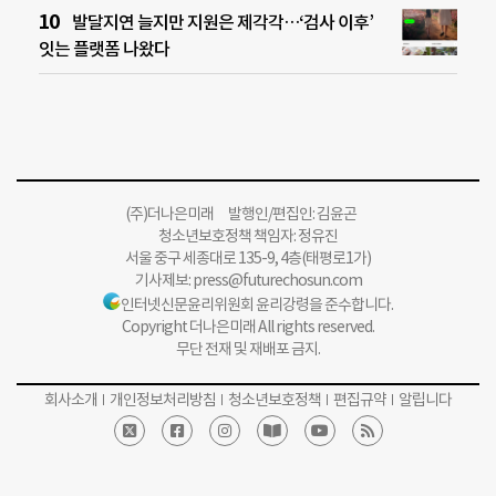
발달지연 늘지만 지원은 제각각…‘검사 이후’
잇는 플랫폼 나왔다
(주)더나은미래 발행인/편집인: 김윤곤
청소년보호정책 책임자: 정유진
서울 중구 세종대로 135-9, 4층(태평로1가)
기사제보:
press@futurechosun.com
인터넷신문윤리위원회 윤리강령을 준수합니다.
Copyright 더나은미래 All rights reserved.
무단 전재 및 재배포 금지.
회사소개
개인정보처리방침
청소년보호정책
편집규약
알립니다