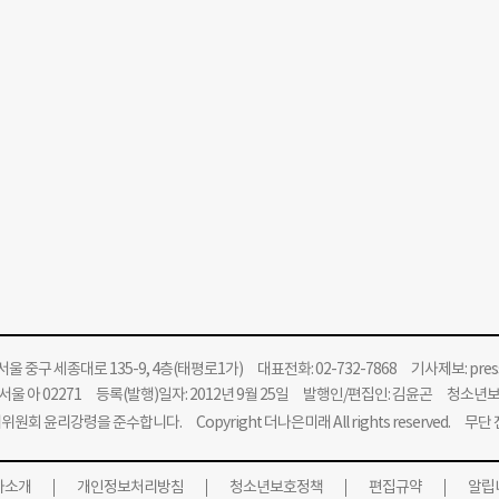
울 중구 세종대로 135-9, 4층(태평로1가) 대표전화: 02-732-7868 기사제보:
pre
울 아 02271 등록(발행)일자: 2012년 9월 25일 발행인/편집인: 김윤곤 청소년
위원회 윤리강령을 준수합니다.
Copyright 더나은미래 All rights reserved. 무
사소개
개인정보처리방침
청소년보호정책
편집규약
알립