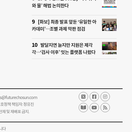
와 물’ 해법 논의한다
[화보] 최종 발표 앞둔 ‘유일한 아
카데미’…조별 과제 막판 점검
발달지연 늘지만 지원은 제각
각…‘검사 이후’ 잇는 플랫폼 나왔다
ss@futurechosun.com
보호정책 책임자: 정유진
단 전재 및 재배포 금지.
니다