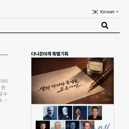
Korean
▼
Korean
▼
더나은미래 특별기획
찌가이
 한
갈 수
. 한
국제구
가축
이자로
 빌