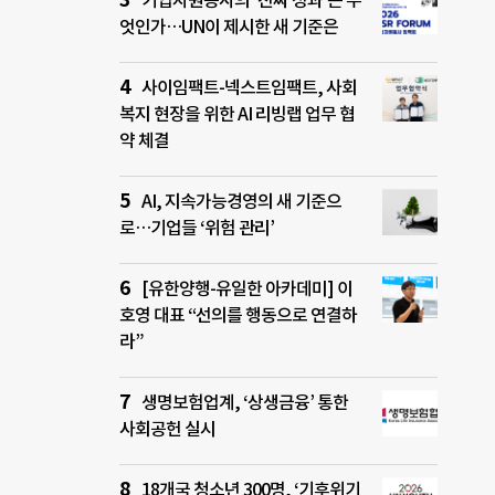
기업자원봉사의 ‘진짜 성과’는 무
엇인가…UN이 제시한 새 기준은
사이임팩트-넥스트임팩트, 사회
복지 현장을 위한 AI 리빙랩 업무 협
약 체결
AI, 지속가능경영의 새 기준으
로…기업들 ‘위험 관리’
[유한양행-유일한 아카데미] 이
호영 대표 “선의를 행동으로 연결하
라”
생명보험업계, ‘상생금융’ 통한
사회공헌 실시
18개국 청소년 300명, ‘기후위기