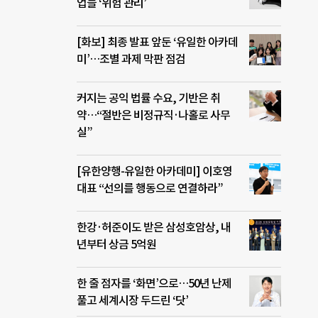
업들 ‘위험 관리’
[화보] 최종 발표 앞둔 ‘유일한 아카데
미’…조별 과제 막판 점검
커지는 공익 법률 수요, 기반은 취
약…“절반은 비정규직·나홀로 사무
실”
[유한양행-유일한 아카데미] 이호영
대표 “선의를 행동으로 연결하라”
한강·허준이도 받은 삼성호암상, 내
년부터 상금 5억원
한 줄 점자를 ‘화면’으로…50년 난제
풀고 세계시장 두드린 ‘닷’