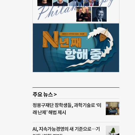
촌나
 농
 모
암소
사
사)
원금을
아나
암소
 얼마
동은
주요 뉴스 >
정몽구재단 장학생들, 과학기술로 ‘미
래 난제’ 해법 제시
AI, 지속가능경영의 새 기준으로…기