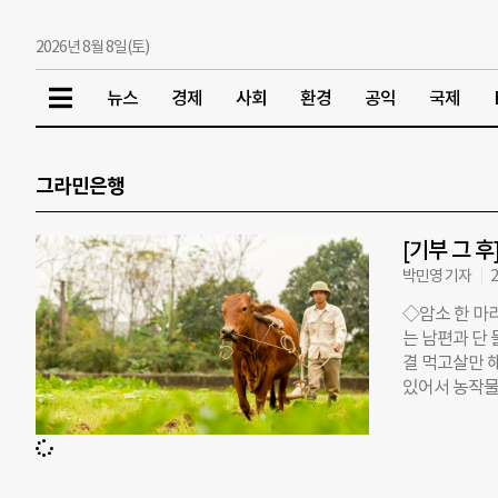
2026년 8월 8일(토)
뉴스
경제
사회
환경
공익
국제
그라민은행
[기부 그 
박민영 기자
2
◇암소 한 마
는 남편과 단 
결 먹고살만 해
있어서 농작물
결 먹고 살만해
호단체 지구촌
은행’은 개발도
빌려주는 ‘마