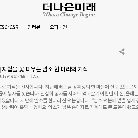
ESG·CSR
인터뷰
오피니언
후] 자립을 꽃 피우는 암소 한 마리의 기적
017년 9월 24일
12:51
리로 기적을 선사합니다 지난해 베트남 꽝찌성의 한 마을에 살고 있는 르
둘이 농사를 짓습니다. 열심히 농사를 지어도 먹고살기 어렵던 이 집, 올해는
졌습니다. 지난해 암소를 한마리 산 덕분입니다. “암소 덕분에 밭을 쉽게 
 생산량이 훌쩍 늘었어요. 암소가 낳은 송아지로 가계에도 큰 도움이 됐고요
졌어요.” 넉넉치 않은 집안 살림, 르찌가이씨가 암소를 살 수 있었던 건 
나눔운동의 ‘가축 은행’ 사업을 통해서였습니다. 2000년부터 진행해 온 ‘
상국 빈곤 가정에 그 지역에 적합한 가축을 살 수 있는 돈을 2~3% 낮은 
이크로크레딧 (소액대출)’ 사업이에요. 지구촌나눔운동에서 가축을 살 돈을