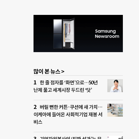
많이 본 뉴스 >
한 줄 점자를 ‘화면’으로…50년
난제 풀고 세계시장 두드린 ‘닷’
버릴 뻔한 커튼·쿠션에 새 가치…
이케아에 들어온 사회적기업 재봉 서
비스