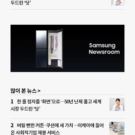
두드린 ‘닷’
많이 본 뉴스 >
한 줄 점자를 ‘화면’으로…50년 난제 풀고 세계
시장 두드린 ‘닷’
버릴 뻔한 커튼·쿠션에 새 가치…이케아에 들어
온 사회적기업 재봉 서비스