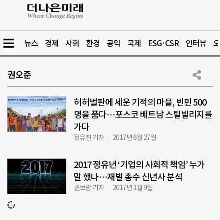
뉴스
경제
사회
환경
공익
국제
ESG·CSR
인터뷰
오
권오준
허허벌판에 세운 기적의 마을, 빈민 500
명을 품다…포스코 베트남 스틸빌리지를
가다
정유진 기자
2017년 6월 27일
2017 정유년 ‘기업의 사회적 책임’ 누가
말 했나…재벌 총수 신년사 분석
권보람 기자
2017년 1월 9일