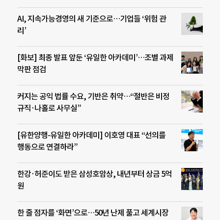
AI, 지속가능경영의 새 기준으로…기업들 ‘위험 관
리’
[화보] 최종 발표 앞둔 ‘유일한 아카데미’…조별 과제
막판 점검
커지는 공익 법률 수요, 기반은 취약…“절반은 비정
규직·나홀로 사무실”
[유한양행-유일한 아카데미] 이호영 대표 “선의를
행동으로 연결하라”
한강·허준이도 받은 삼성호암상, 내년부터 상금 5억
원
한 줄 점자를 ‘화면’으로…50년 난제 풀고 세계시장