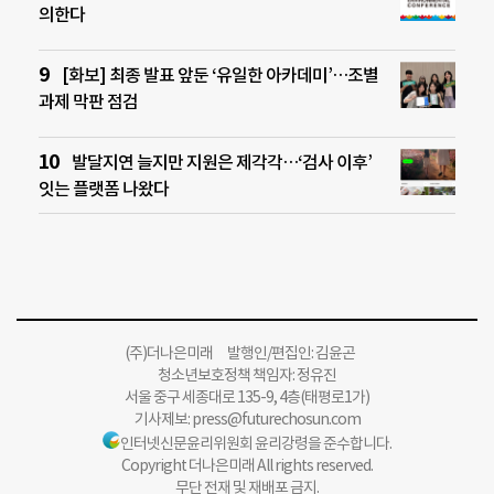
의한다
[화보] 최종 발표 앞둔 ‘유일한 아카데미’…조별
과제 막판 점검
발달지연 늘지만 지원은 제각각…‘검사 이후’
잇는 플랫폼 나왔다
(주)더나은미래 발행인/편집인: 김윤곤
청소년보호정책 책임자: 정유진
서울 중구 세종대로 135-9, 4층(태평로1가)
기사제보:
press@futurechosun.com
인터넷신문윤리위원회 윤리강령을 준수합니다.
Copyright 더나은미래 All rights reserved.
무단 전재 및 재배포 금지.