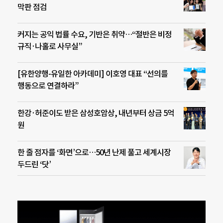
막판 점검
커지는 공익 법률 수요, 기반은 취약…“절반은 비정
규직·나홀로 사무실”
[유한양행-유일한 아카데미] 이호영 대표 “선의를
행동으로 연결하라”
한강·허준이도 받은 삼성호암상, 내년부터 상금 5억
원
한 줄 점자를 ‘화면’으로…50년 난제 풀고 세계시장
두드린 ‘닷’