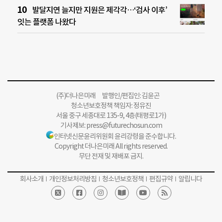
발달지연 늘지만 지원은 제각각…‘검사 이후’
잇는 플랫폼 나왔다
(주)더나은미래 발행인/편집인: 김윤곤
청소년보호정책 책임자: 정유진
서울 중구 세종대로 135-9, 4층(태평로1가)
기사제보:
press@futurechosun.com
인터넷신문윤리위원회 윤리강령을 준수합니다.
Copyright 더나은미래 All rights reserved.
무단 전재 및 재배포 금지.
회사소개
개인정보처리방침
청소년보호정책
편집규약
알립니다