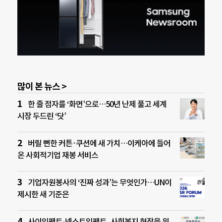
많이 본 뉴스 >
한 줄 점자를 ‘화면’으로…50년 난제 풀고 세계
시장 두드린 ‘닷’
버릴 뻔한 커튼·쿠션에 새 가치…이케아에 들어
온 사회적기업 재봉 서비스
기업자원봉사의 ‘진짜 성과’는 무엇인가…UN이
제시한 새 기준은
사이임팩트-넥스트임팩트, 사회복지 현장을 위