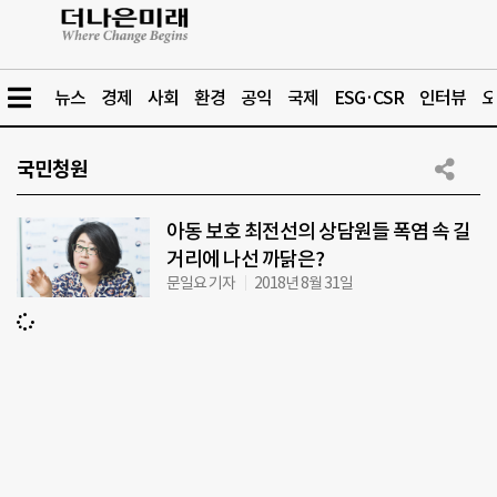
뉴스
경제
사회
환경
공익
국제
ESG·CSR
인터뷰
오
국민청원
아동 보호 최전선의 상담원들 폭염 속 길
거리에 나선 까닭은?
문일요 기자
2018년 8월 31일