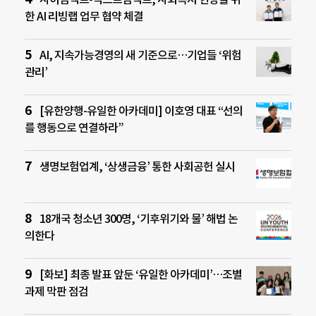
한 AI 리빙랩 업무 협약 체결
AI, 지속가능경영의 새 기준으로…기업들 ‘위험
관리’
[유한양행-유일한 아카데미] 이호영 대표 “선의
를 행동으로 연결하라”
생명보험업계, ‘상생금융’ 통한 사회공헌 실시
18개국 청소년 300명, ‘기후위기와 물’ 해법 논
의한다
[화보] 최종 발표 앞둔 ‘유일한 아카데미’…조별
과제 막판 점검