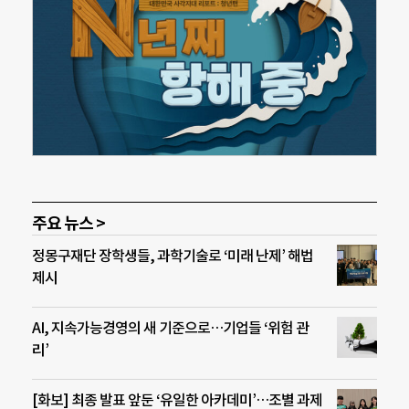
주요 뉴스 >
정몽구재단 장학생들, 과학기술로 ‘미래 난제’ 해법
제시
AI, 지속가능경영의 새 기준으로…기업들 ‘위험 관
리’
[화보] 최종 발표 앞둔 ‘유일한 아카데미’…조별 과제