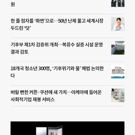
원
한 줄 점자를 ‘화면’으로…50년 난제 풀고 세계시장
두드린 ‘닷’
기후부 제1차 검증위 개최…복류수 실증 시설 운영
결과 검토
18개국 청소년 300명, ‘기후위기와 물’ 해법 논의한
다
버릴 뻔한 커튼·쿠션에 새 가치…이케아에 들어온
사회적기업 재봉 서비스