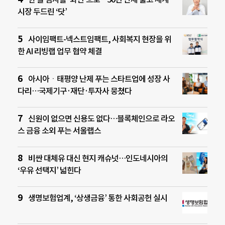
시장 두드린 ‘닷’
사이임팩트-넥스트임팩트, 사회복지 현장을 위
한 AI 리빙랩 업무 협약 체결
아시아ㆍ태평양 난제 푸는 스타트업에 성장 사
다리…국제기구·재단·투자사 뭉쳤다
신원이 없으면 신용도 없다…블록체인으로 라오
스 금융 소외 푸는 서울랩스
비싼 대체유 대신 현지 캐슈넛…인도네시아의
‘우유 선택지’ 넓힌다
생명보험업계, ‘상생금융’ 통한 사회공헌 실시