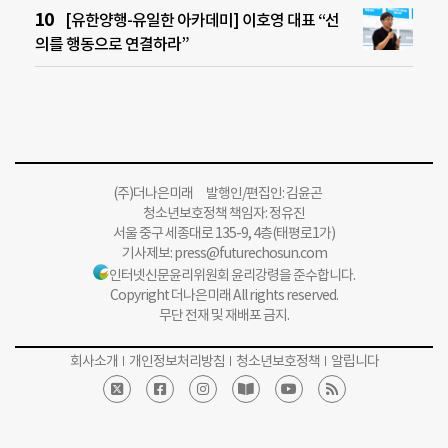
[유한양행-유일한 아카데미] 이호영 대표 “선
의를 행동으로 연결하라”
(주)더나은미래 발행인/편집인: 김윤곤
청소년보호정책 책임자: 정유진
서울 중구 세종대로 135-9, 4층(태평로1가)
기사제보:
press@futurechosun.com
인터넷신문윤리위원회 윤리강령을 준수합니다.
Copyright 더나은미래 All rights reserved.
무단 전재 및 재배포 금지.
회사소개
개인정보처리방침
청소년보호정책
알립니다