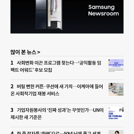
많이 본 뉴스 >
사회변화 이끈 프로그램 찾는다…‘공익활동 임
팩트 어워드’ 후보 모집
버릴 뻔한 커튼·쿠션에 새 가치…이케아에 들어
온 사회적기업 재봉 서비스
기업자원봉사의 ‘진짜 성과’는 무엇인가…UN이
제시한 새 기준은
한 줄 점자를 ‘화면’으로…50년 난제 풀고 세계