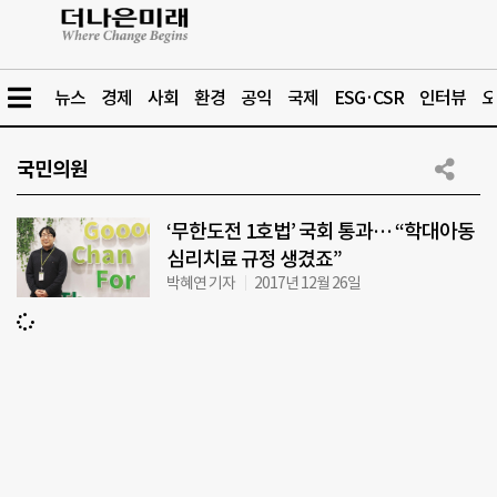
뉴스
경제
사회
환경
공익
국제
ESG·CSR
인터뷰
오
국민의원
‘무한도전 1호법’ 국회 통과… “학대아동
심리치료 규정 생겼죠”
박혜연 기자
2017년 12월 26일