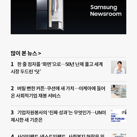
많이 본 뉴스 >
한 줄 점자를 ‘화면’으로…50년 난제 풀고 세계
시장 두드린 ‘닷’
버릴 뻔한 커튼·쿠션에 새 가치…이케아에 들어
온 사회적기업 재봉 서비스
기업자원봉사의 ‘진짜 성과’는 무엇인가…UN이
제시한 새 기준은
사이임팩트-넥스트임팩트, 사회복지 현장을 위