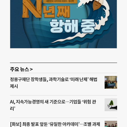
주요 뉴스 >
정몽구재단 장학생들, 과학기술로 ‘미래 난제’ 해법
제시
AI, 지속가능경영의 새 기준으로…기업들 ‘위험 관
리’
[화보] 최종 발표 앞둔 ‘유일한 아카데미’…조별 과제