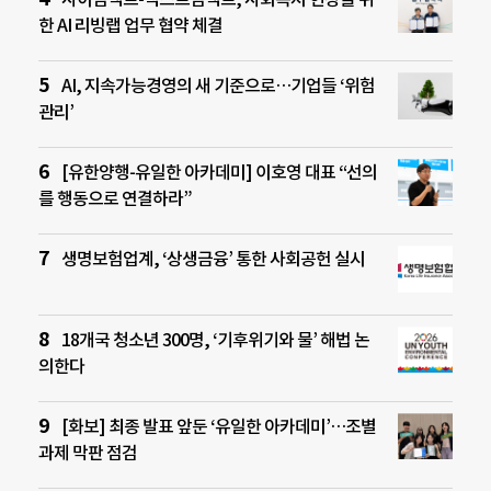
한 AI 리빙랩 업무 협약 체결
AI, 지속가능경영의 새 기준으로…기업들 ‘위험
관리’
[유한양행-유일한 아카데미] 이호영 대표 “선의
를 행동으로 연결하라”
생명보험업계, ‘상생금융’ 통한 사회공헌 실시
18개국 청소년 300명, ‘기후위기와 물’ 해법 논
의한다
[화보] 최종 발표 앞둔 ‘유일한 아카데미’…조별
과제 막판 점검