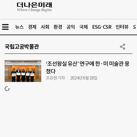
뉴스
경제
사회
환경
공익
국제
ESG·CSR
인터뷰
오
국립고궁박물관
‘조선왕실 유산’ 연구에 한·미 미술관 뭉
쳤다
조유현 기자
2024년 6월 18일