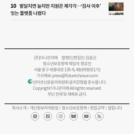
발달지연 늘지만 지원은 제각각…‘검사 이후’
잇는 플랫폼 나왔다
(주)더나은미래 발행인/편집인: 김윤곤
청소년보호정책 책임자: 정유진
서울 중구 세종대로 135-9, 4층(태평로1가)
기사제보:
press@futurechosun.com
인터넷신문윤리위원회 윤리강령을 준수합니다.
Copyright 더나은미래 All rights reserved.
무단 전재 및 재배포 금지.
회사소개
개인정보처리방침
청소년보호정책
편집규약
알립니다