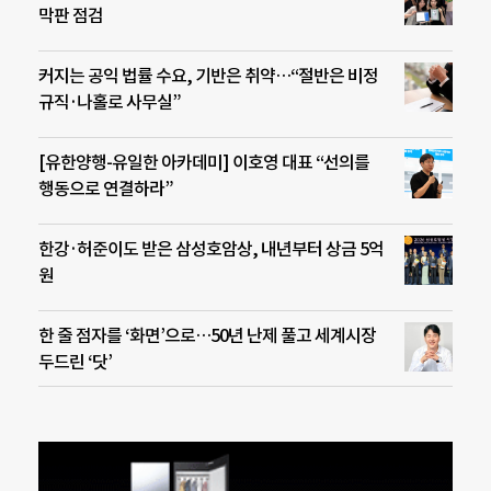
막판 점검
커지는 공익 법률 수요, 기반은 취약…“절반은 비정
규직·나홀로 사무실”
[유한양행-유일한 아카데미] 이호영 대표 “선의를
행동으로 연결하라”
한강·허준이도 받은 삼성호암상, 내년부터 상금 5억
원
한 줄 점자를 ‘화면’으로…50년 난제 풀고 세계시장
두드린 ‘닷’