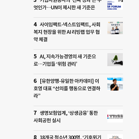
기업자원봉사의 ‘진짜 성과’는 무
엇인가…UN이 제시한 새 기준은
사이임팩트-넥스트임팩트, 사회
복지 현장을 위한 AI 리빙랩 업무 협
약 체결
AI, 지속가능경영의 새 기준으
로…기업들 ‘위험 관리’
[유한양행-유일한 아카데미] 이
호영 대표 “선의를 행동으로 연결하
라”
생명보험업계, ‘상생금융’ 통한
사회공헌 실시
18개국 청소년 300명, ‘기후위기