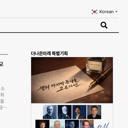
Korean
▼
Korean
▼
더나은미래 특별기획
모
 소
 최
인을
모금하
신의
누를
 기