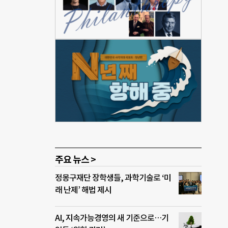
위에
지원
 물량
서 마
 서
소가
실정
 치료
요’를
 것.
데 말
주요 뉴스 >
정몽구재단 장학생들, 과학기술로 ‘미
래 난제’ 해법 제시
AI, 지속가능경영의 새 기준으로…기