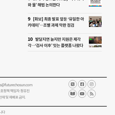
와 물’ 해법 논의한다
[화보] 최종 발표 앞둔 ‘유일한 아
카데미’…조별 과제 막판 점검
발달지연 늘지만 지원은 제각
각…‘검사 이후’ 잇는 플랫폼 나왔다
ss@futurechosun.com
보호정책 책임자: 정유진
단 전재 및 재배포 금지.
니다