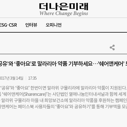
ESG·CSR
인터뷰
오피니언
공유’와 ‘좋아요’로 말라리아 약품 기부하세요…’쉐어앤케어’ 
017년 3월 14일
17:35
‘공유’와 ‘좋아요’ 한번이면 말라위 구물리라에 말라리아 약품이 지원된다.
 ‘쉐어앤케어(Sharencare)’는 사단법인 열매나눔인터내셔널과 함께 세계
 말라위 구물리라 마을 내 희망보건소에 말라리아 약품을 후원하는 캠페
어앤케어는 페이스북 사용자들의 ‘좋아요’와 공유하기’를 통해 기부액을 
요로 하는 곳에 기부액을 전달하는 소셜 플랫폼. 쉐어앤케어의 캠페인을 자
라인에 공유하면 1000원이 기부되고, 그 게시물에 친구들이 ‘좋아요’를 
 이름으로 200원씩 추가로 기부된다. 시민들의 관심과 공유가 클수록 후원