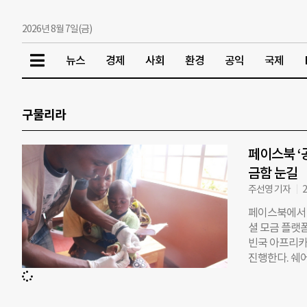
2026년 8월 7일(금)
뉴스
경제
사회
환경
공익
국제
구물리라
페이스북 ‘
금함 눈길
주선영 기자
2
페이스북에서 
셜 모금 플랫폼
빈국 아프리카
진행한다. 쉐
고 도움이 필
페이스북 타임
때마다 본인의