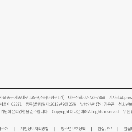
울 중구 세종대로 135-9, 4층(태평로1가) 대표전화: 02-732-7868 기사제보:
pre
울 아 02271 등록(발행)일자: 2012년 9월 25일 발행인/편집인: 김윤곤 청소년
위원회 윤리강령을 준수합니다.
Copyright 더나은미래 All rights reserved. 무
사소개
개인정보처리방침
청소년보호정책
편집규약
알립