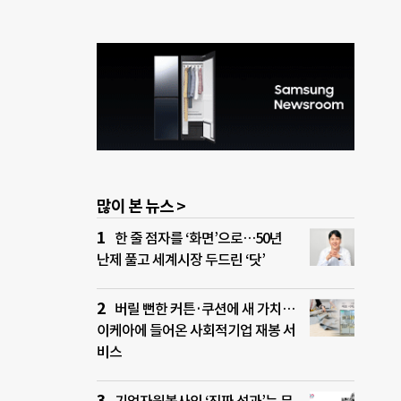
많이 본 뉴스 >
한 줄 점자를 ‘화면’으로…50년
난제 풀고 세계시장 두드린 ‘닷’
버릴 뻔한 커튼·쿠션에 새 가치…
이케아에 들어온 사회적기업 재봉 서
비스