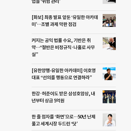
업들 ‘위험 관리’
[화보] 최종 발표 앞둔 ‘유일한 아카데
미’…조별 과제 막판 점검
커지는 공익 법률 수요, 기반은 취
약…“절반은 비정규직·나홀로 사무
실”
[유한양행-유일한 아카데미] 이호영
대표 “선의를 행동으로 연결하라”
한강·허준이도 받은 삼성호암상, 내
년부터 상금 5억원
한 줄 점자를 ‘화면’으로…50년 난제
풀고 세계시장 두드린 ‘닷’