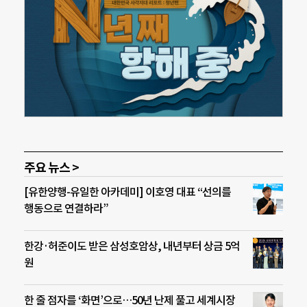
주요 뉴스 >
[유한양행-유일한 아카데미] 이호영 대표 “선의를
행동으로 연결하라”
한강·허준이도 받은 삼성호암상, 내년부터 상금 5억
원
한 줄 점자를 ‘화면’으로…50년 난제 풀고 세계시장