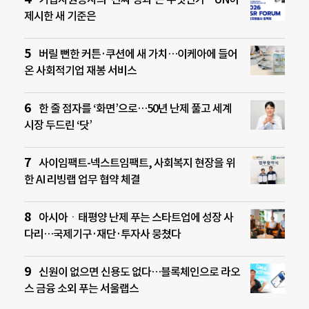
제시한 새 기준은
버릴 뻔한 커튼·쿠션에 새 가치…이케아에 들어
온 사회적기업 재봉 서비스
한 줄 점자를 ‘화면’으로…50년 난제 풀고 세계
시장 두드린 ‘닷’
사이임팩트-넥스트임팩트, 사회복지 현장을 위
한 AI 리빙랩 업무 협약 체결
아시아ㆍ태평양 난제 푸는 스타트업에 성장 사
다리…국제기구·재단·투자사 뭉쳤다
신원이 없으면 신용도 없다…블록체인으로 라오
스 금융 소외 푸는 서울랩스