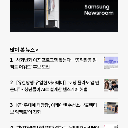
많이 본 뉴스 >
사회변화 이끈 프로그램 찾는다…‘공익활동 임
팩트 어워드’ 후보 모집
[유한양행-유일한 아카데미] “코딩 몰라도 앱 만
든다”…청년들이 AI로 설계한 헬스케어 해법
K팝 무대에 태양광, 이케아엔 수선소…‘콜렉티
브 임팩트’의 진화
기업자원봉사의 ‘진짜 성과’는 무엇인가…UN이