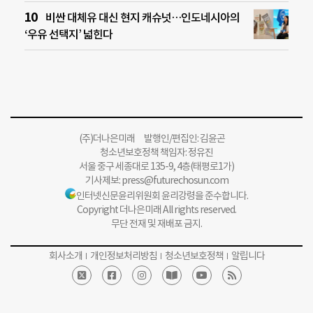
비싼 대체유 대신 현지 캐슈넛…인도네시아의
‘우유 선택지’ 넓힌다
(주)더나은미래 발행인/편집인: 김윤곤
청소년보호정책 책임자: 정유진
서울 중구 세종대로 135-9, 4층(태평로1가)
기사제보:
press@futurechosun.com
인터넷신문윤리위원회 윤리강령을 준수합니다.
Copyright 더나은미래 All rights reserved.
무단 전재 및 재배포 금지.
회사소개
개인정보처리방침
청소년보호정책
알립니다