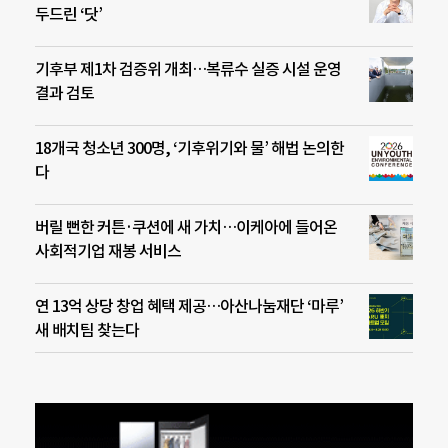
두드린 ‘닷’
기후부 제1차 검증위 개최…복류수 실증 시설 운영
결과 검토
18개국 청소년 300명, ‘기후위기와 물’ 해법 논의한
다
버릴 뻔한 커튼·쿠션에 새 가치…이케아에 들어온
사회적기업 재봉 서비스
연 13억 상당 창업 혜택 제공…아산나눔재단 ‘마루’
새 배치팀 찾는다