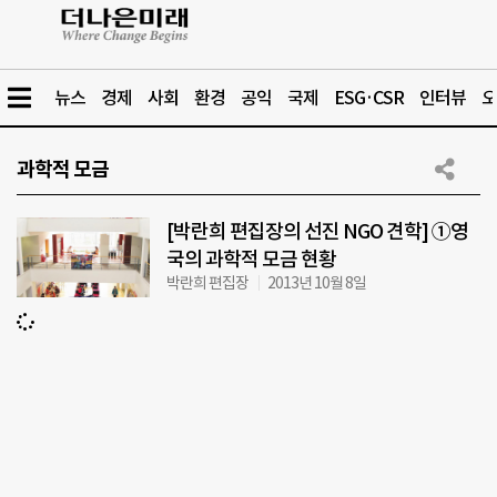
뉴스
경제
사회
환경
공익
국제
ESG·CSR
인터뷰
오
과학적 모금
[박란희 편집장의 선진 NGO 견학] ①영
국의 과학적 모금 현황
박란희 편집장
2013년 10월 8일