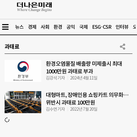
뉴스
경제
사회
환경
공익
국제
ESG·CSR
인터뷰
오
과태료
환경오염물질 배출량 미제출시 최대
1000만원 과태료 부과
김강석 기자
2024년 4월 11일
대형마트, 장애인용 쇼핑카트 의무화…
위반시 과태료 100만원
김수연 기자
2022년 7월 20일