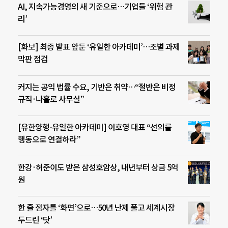
AI, 지속가능경영의 새 기준으로…기업들 ‘위험 관
리’
[화보] 최종 발표 앞둔 ‘유일한 아카데미’…조별 과제
막판 점검
커지는 공익 법률 수요, 기반은 취약…“절반은 비정
규직·나홀로 사무실”
[유한양행-유일한 아카데미] 이호영 대표 “선의를
행동으로 연결하라”
한강·허준이도 받은 삼성호암상, 내년부터 상금 5억
원
한 줄 점자를 ‘화면’으로…50년 난제 풀고 세계시장
두드린 ‘닷’