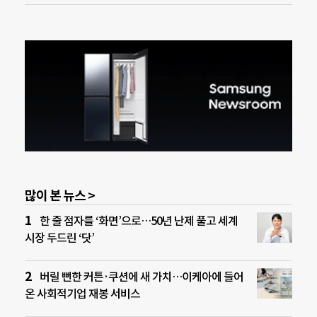
많이 본 뉴스 >
한 줄 점자를 ‘화면’으로…50년 난제 풀고 세계
시장 두드린 ‘닷’
버릴 뻔한 커튼·쿠션에 새 가치…이케아에 들어
온 사회적기업 재봉 서비스