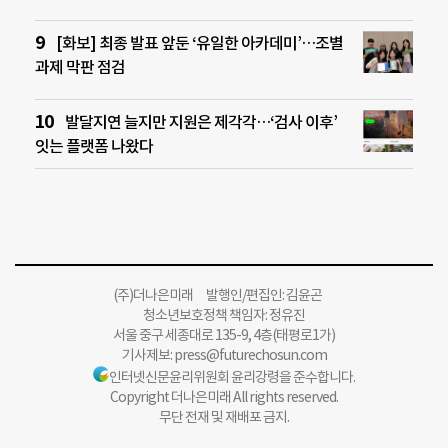
[화보] 최종 발표 앞둔 ‘유일한 아카데미’…조별
과제 막판 점검
발달지연 늘지만 지원은 제각각…‘검사 이후’
잇는 플랫폼 나왔다
(주)더나은미래 발행인/편집인: 김윤곤
청소년보호정책 책임자: 정유진
서울 중구 세종대로 135-9, 4층(태평로1가)
기사제보:
press@futurechosun.com
인터넷신문윤리위원회 윤리강령을 준수합니다.
Copyright 더나은미래 All rights reserved.
무단 전재 및 재배포 금지.