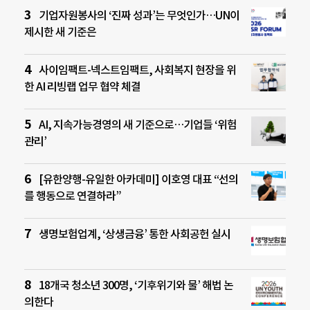
기업자원봉사의 ‘진짜 성과’는 무엇인가…UN이
제시한 새 기준은
사이임팩트-넥스트임팩트, 사회복지 현장을 위
한 AI 리빙랩 업무 협약 체결
AI, 지속가능경영의 새 기준으로…기업들 ‘위험
관리’
[유한양행-유일한 아카데미] 이호영 대표 “선의
를 행동으로 연결하라”
생명보험업계, ‘상생금융’ 통한 사회공헌 실시
18개국 청소년 300명, ‘기후위기와 물’ 해법 논
의한다