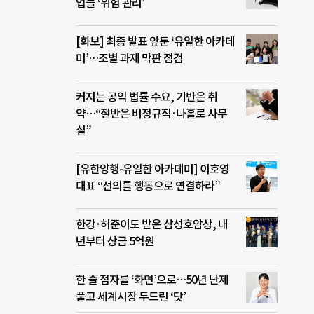
업들 ‘위험 관리’
[화보] 최종 발표 앞둔 ‘유일한 아카데
미’…조별 과제 막판 점검
커지는 공익 법률 수요, 기반은 취
약…“절반은 비정규직·나홀로 사무
실”
[유한양행-유일한 아카데미] 이호영
대표 “선의를 행동으로 연결하라”
한강·허준이도 받은 삼성호암상, 내
년부터 상금 5억원
한 줄 점자를 ‘화면’으로…50년 난제
풀고 세계시장 두드린 ‘닷’