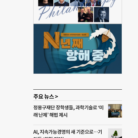
초 공
문 브
스에
 생산
이아
지향
렌지
홍차
 과
주요 뉴스 >
정몽구재단 장학생들, 과학기술로 ‘미
래 난제’ 해법 제시
AI, 지속가능경영의 새 기준으로…기