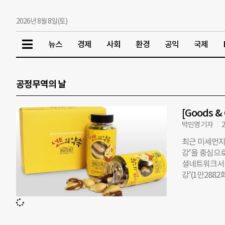
2026년 8월 8일(토)
뉴스
경제
사회
환경
공익
국제
공정무역의 날
[Goods 
박민영 기자
2
최근 미세먼지
강’을 중심으
셜네트워크서비
강’(1만288
모님 건강을 
해치지 않고 
말한다. 또한
피하고 생산자