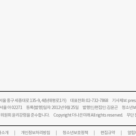
울 중구 세종대로 135-9, 4층(태평로1가) 대표전화: 02-732-7868 기사제보:
pre
울 아 02271 등록(발행)일자: 2012년 9월 25일 발행인/편집인: 김윤곤 청소년
위원회 윤리강령을 준수합니다.
Copyright 더나은미래 All rights reserved. 무
사소개
개인정보처리방침
청소년보호정책
편집규약
알립