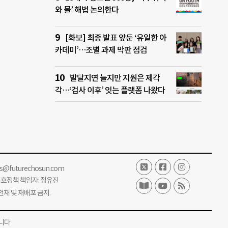
와 물’ 해법 논의한다
[화보] 최종 발표 앞둔 ‘유일한 아
카데미’…조별 과제 막판 점검
발달지연 늘지만 지원은 제각
각…‘검사 이후’ 잇는 플랫폼 나왔다
ss@futurechosun.com
보호정책 책임자: 정유진
단 전재 및 재배포 금지.
니다