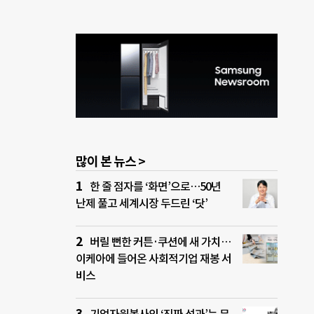
많이 본 뉴스 >
한 줄 점자를 ‘화면’으로…50년
난제 풀고 세계시장 두드린 ‘닷’
버릴 뻔한 커튼·쿠션에 새 가치…
이케아에 들어온 사회적기업 재봉 서
비스