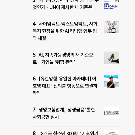
기업자원봉사의 ‘진짜 성과’는 무
엇인가…UN이 제시한 새 기준은
사이임팩트-넥스트임팩트, 사회
복지 현장을 위한 AI 리빙랩 업무 협
약 체결
AI, 지속가능경영의 새 기준으
로…기업들 ‘위험 관리’
[유한양행-유일한 아카데미] 이
호영 대표 “선의를 행동으로 연결하
라”
생명보험업계, ‘상생금융’ 통한
사회공헌 실시
18개국 청소년 300명, ‘기후위기