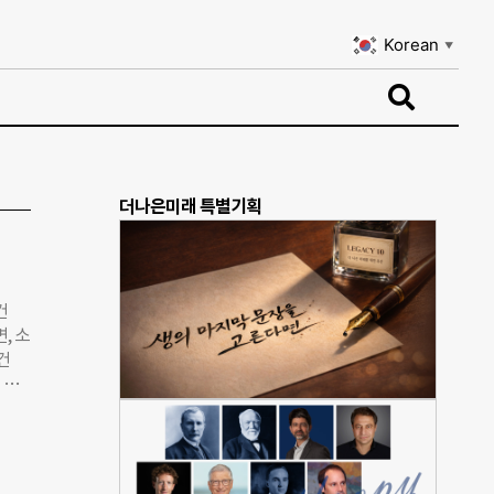
Korean
▼
Korean
▼
더나은미래 특별기획
건
, 소
건
 부
경을
 것을
을 탈
미래