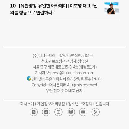
[유한양행-유일한 아카데미] 이호영 대표 “선
의를 행동으로 연결하라”
(주)더나은미래 발행인/편집인: 김윤곤
청소년보호정책 책임자: 정유진
서울 중구 세종대로 135-9, 4층(태평로1가)
기사제보:
press@futurechosun.com
인터넷신문윤리위원회 윤리강령을 준수합니다.
Copyright 더나은미래 All rights reserved.
무단 전재 및 재배포 금지.
회사소개
개인정보처리방침
청소년보호정책
알립니다