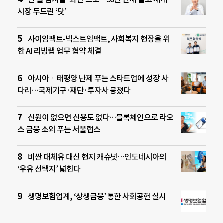
시장 두드린 ‘닷’
사이임팩트-넥스트임팩트, 사회복지 현장을 위
한 AI 리빙랩 업무 협약 체결
아시아ㆍ태평양 난제 푸는 스타트업에 성장 사
다리…국제기구·재단·투자사 뭉쳤다
신원이 없으면 신용도 없다…블록체인으로 라오
스 금융 소외 푸는 서울랩스
비싼 대체유 대신 현지 캐슈넛…인도네시아의
‘우유 선택지’ 넓힌다
생명보험업계, ‘상생금융’ 통한 사회공헌 실시