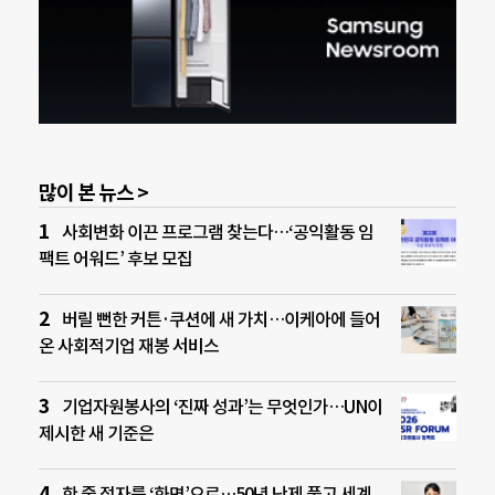
많이 본 뉴스 >
사회변화 이끈 프로그램 찾는다…‘공익활동 임
팩트 어워드’ 후보 모집
버릴 뻔한 커튼·쿠션에 새 가치…이케아에 들어
온 사회적기업 재봉 서비스
기업자원봉사의 ‘진짜 성과’는 무엇인가…UN이
제시한 새 기준은
한 줄 점자를 ‘화면’으로…50년 난제 풀고 세계