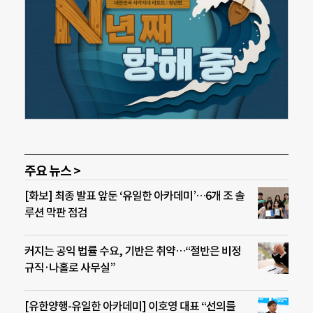
주요 뉴스 >
[화보] 최종 발표 앞둔 ‘유일한 아카데미’…6개 조 솔
루션 막판 점검
커지는 공익 법률 수요, 기반은 취약…“절반은 비정
규직·나홀로 사무실”
[유한양행-유일한 아카데미] 이호영 대표 “선의를