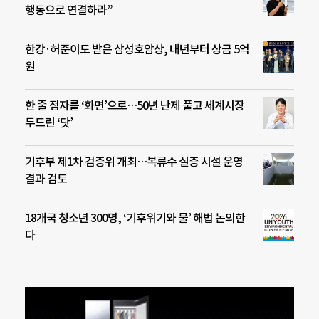
행동으로 연결하라”
한강·허준이도 받은 삼성호암상, 내년부터 상금 5억
원
한 줄 점자를 ‘화면’으로…50년 난제 풀고 세계시장
두드린 ‘닷’
기후부 제1차 검증위 개최…복류수 실증 시설 운영
결과 검토
18개국 청소년 300명, ‘기후위기와 물’ 해법 논의한
다