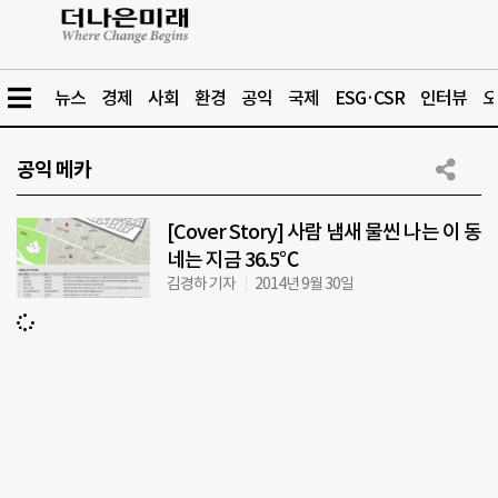
뉴스
경제
사회
환경
공익
국제
ESG·CSR
인터뷰
오
공익 메카
[Cover Story] 사람 냄새 물씬 나는 이 동
네는 지금 36.5℃
김경하 기자
2014년 9월 30일