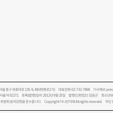
울 중구 세종대로 135-9, 4층(태평로1가) 대표전화: 02-732-7868 기사제보:
pre
울 아 02271 등록(발행)일자: 2012년 9월 25일 발행인/편집인: 김윤곤 청소년
위원회 윤리강령을 준수합니다.
Copyright 더나은미래 All rights reserved. 무