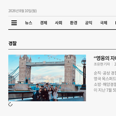
2026년 8월 10일(월)
뉴스
경제
사회
환경
공익
국제
경찰
“영웅의 자
조유현 기자
2
순직·공상 경
영국 옥스퍼드
소방·해양경찰
이 지난 7월
을 마쳤다고 
라, 국가를 
원하는 ‘정몽구
(케임브리지)에