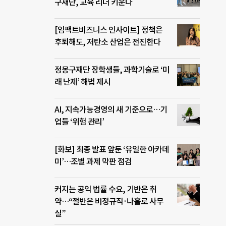
구재단, 교육 리더 키운다
[임팩트비즈니스 인사이트] 정책은
후퇴해도, 저탄소 산업은 전진한다
정몽구재단 장학생들, 과학기술로 ‘미
래 난제’ 해법 제시
AI, 지속가능경영의 새 기준으로…기
업들 ‘위험 관리’
[화보] 최종 발표 앞둔 ‘유일한 아카데
미’…조별 과제 막판 점검
커지는 공익 법률 수요, 기반은 취
약…“절반은 비정규직·나홀로 사무
실”