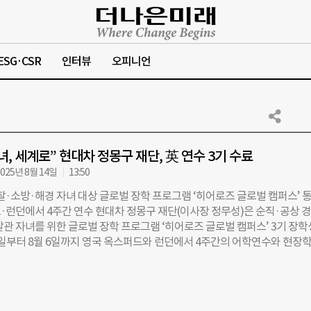
ESG·CSR
인터뷰
오피니언
녀, 세계로” 현대차 정몽구 재단, 英 연수 3기 수료
025년 8월 14일
13:50
찰·소방·해경 자녀 대상 글로벌 장학 프로그램 ‘히어로즈 글로벌 캠퍼스’ 
·런던에서 4주간 연수 현대차 정몽구 재단(이사장 정무성)은 순직·공상 경
관 자녀를 위한 글로벌 장학 프로그램 ‘히어로즈 글로벌 캠퍼스’ 3기 장
 5일부터 8월 6일까지 영국 옥스퍼드와 런던에서 4주간의 어학연수와 현장
14일 밝혔다. 이 프로그램은 재단 설립자 정몽구 현대차그룹 명예회장의 뜻
위해 헌신한 영웅들의 자녀들이 글로벌 마인드를 갖춘 인재로 성장할 수 있도
 히어로즈 스칼러십’의 핵심 과정이다. 2024년 1기(옥스퍼드), 2025년 1월
 이어 이번 3기까지 총 24명의 장학생이 영국 현지에서 어학과 진로 탐색