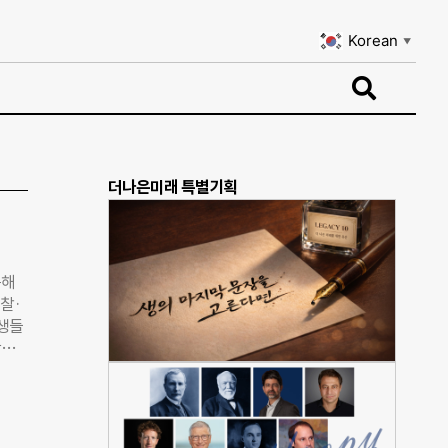
Korean
▼
Korean
▼
더나은미래 특별기획
통해
찰·
학생들
학습
에 따
록 지
 2기
 기회