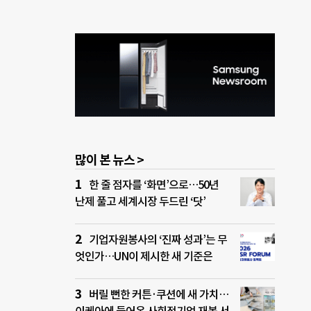
많이 본 뉴스 >
한 줄 점자를 ‘화면’으로…50년
난제 풀고 세계시장 두드린 ‘닷’
기업자원봉사의 ‘진짜 성과’는 무
엇인가…UN이 제시한 새 기준은
버릴 뻔한 커튼·쿠션에 새 가치…