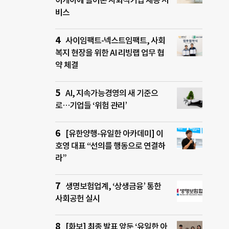
이케아에 들어온 사회적기업 재봉 서
비스
사이임팩트-넥스트임팩트, 사회
복지 현장을 위한 AI 리빙랩 업무 협
약 체결
AI, 지속가능경영의 새 기준으
로…기업들 ‘위험 관리’
[유한양행-유일한 아카데미] 이
호영 대표 “선의를 행동으로 연결하
라”
생명보험업계, ‘상생금융’ 통한
사회공헌 실시
[화보] 최종 발표 앞둔 ‘유일한 아