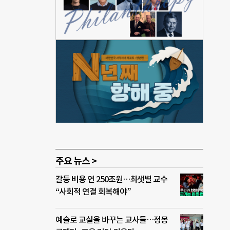
 교
전기념
 아우
어티
‘홈커
스퍼
(2
다는
을 통
.
주요 뉴스 >
갈등 비용 연 250조원…최샛별 교수
“사회적 연결 회복해야”
예술로 교실을 바꾸는 교사들…정몽