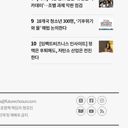
카데미’…조별 과제 막판 점검
18개국 청소년 300명, ‘기후위기
와 물’ 해법 논의한다
[임팩트비즈니스 인사이트] 정
책은 후퇴해도, 저탄소 산업은 전진
한다
ss@futurechosun.com
보호정책 책임자: 정유진
단 전재 및 재배포 금지.