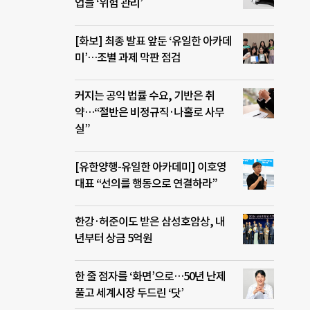
업들 ‘위험 관리’
[화보] 최종 발표 앞둔 ‘유일한 아카데
미’…조별 과제 막판 점검
커지는 공익 법률 수요, 기반은 취
약…“절반은 비정규직·나홀로 사무
실”
[유한양행-유일한 아카데미] 이호영
대표 “선의를 행동으로 연결하라”
한강·허준이도 받은 삼성호암상, 내
년부터 상금 5억원
한 줄 점자를 ‘화면’으로…50년 난제
풀고 세계시장 두드린 ‘닷’