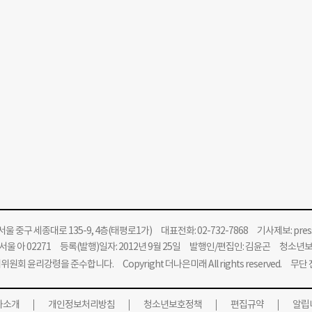
울 중구 세종대로 135-9, 4층(태평로1가) 대표전화: 02-732-7868 기사제보:
pre
울 아 02271 등록(발행)일자: 2012년 9월 25일 발행인/편집인: 김윤곤 청소년
위원회 윤리강령을 준수합니다.
Copyright 더나은미래 All rights reserved. 무
사소개
개인정보처리방침
청소년보호정책
편집규약
알립