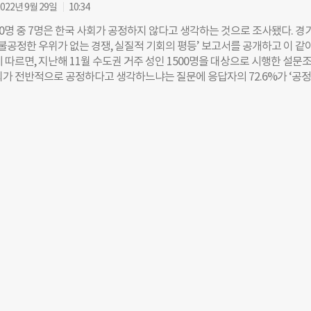
022년 9월 29일
10:34
가장 큰 소비자이자 투자자로서 1960조 원 규모의 재정과 209조 원에 달
반으로 사회적 파급효과를 극대화할 잠재력을 지니고 있다고 강조했다. 
10명 중 7명은 한국 사회가 공정하지 않다고 생각하는 것으로 조사됐다. 경
G 공시 의무화를 단계적으로 추진해야 한다고 제안했다. 2025년 경기형 공
‘불공정한 우위가 없는 경쟁, 실질적 기회의 평등’ 보고서를 공개하고 이 같
 2026년 자율공시 의무화, 2027년 경기ESG데이터플랫폼 개발, 2028년 
 따르면, 지난해 11월 수도권 거주 성인 1500명을 대상으로 시행한 설문
전 의무화 등 구체적인 로드맵을 제시하며, 이를 통해 공공조직의 혁신과 E
회가 전반적으로 공정하다고 생각하느냐는 질문에 응답자의 72.6%가 ‘공
제고할 수 있다고 강조했다. 정상훈 경기연구원 ESG정책연구센터장은 “ES
응답했다. 공정하지 않은 이유(중복 응답)로는 경제활동에 참여하는 ‘과정’에
노멀이 되었으며, 공공조직에서도 ESG 내재화를 통해 친환경 정책, 인권 
6%로 가장 높았다. 경제활동에 참여할 수 있는 ‘기회’의 불공정(57.4%), 
스 혁신을 이뤄야 한다”며 “경기도가 선도적으로 ESG 정책을 이끌어 나
서의 불공정(52.2%)을 꼽은 응답자 비율도 50%를 웃돌았다. 경기연구원은
밝혔다. 조유현 더나은미래 기자
해 “기회, 과정의 불공정인 ‘사전적 불공정’이 결과의 불공정인 ‘사후적 
 나타났다”면서 “실질적 기회의 평등은 인종이나 성별에 따른 차별을 금지
 평등을 넘어, 경제적 성취 수단인 자원과 성취할 수 있는 자유인 역량의 
의 장(leveling the playing field)’을 마련해 주는 것”이라고 했다. 이어
취는 ‘환경’이 아니라 ‘노력’에 의해서만 결정되도록 해야 한다”고 덧붙였
구원 연구위원은 실질적 기회 보장을 위해 ▲노동력 증진을 위한 ‘교육’ 
금융’ ▲사회경제적 이동·연결을 위한 ‘교통’과 ‘정보통신’ ▲디지털 시대의
이터·플랫폼 등의 ‘공유 서비스’를 구축해야 한다고 제언했다. 김수연 더나
@chosun.com