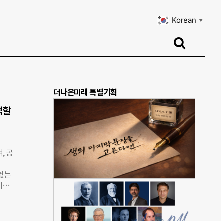
Korean
▼
Korean
▼
더나은미래 특별기획
역할
, 공
 없는
제시
 추
해 국
구원