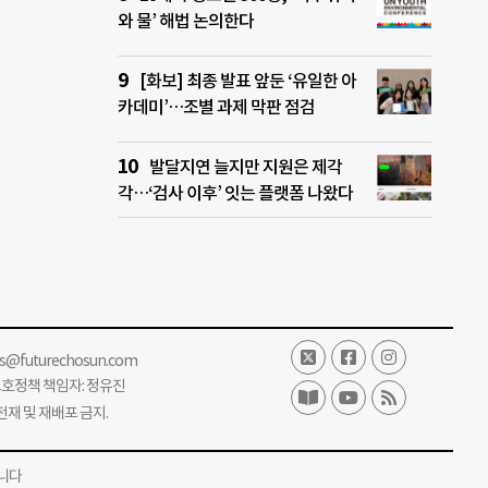
와 물’ 해법 논의한다
[화보] 최종 발표 앞둔 ‘유일한 아
카데미’…조별 과제 막판 점검
발달지연 늘지만 지원은 제각
각…‘검사 이후’ 잇는 플랫폼 나왔다
ss@futurechosun.com
보호정책 책임자: 정유진
단 전재 및 재배포 금지.
니다