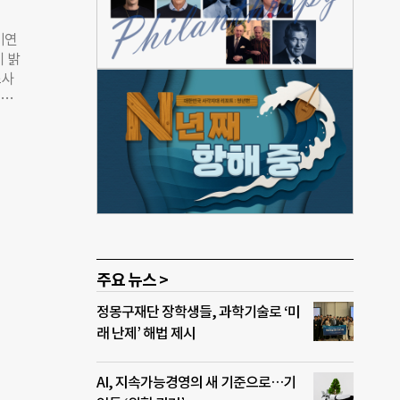
하는
연구
기연
시 가
이 밝
공공
조사
SG에
정하
G는
서의
강화,
경제활
가기를
 설
불공
하는
보장을
 “개
다.
▲자본
주요 뉴스 >
 핵
정몽구재단 장학생들, 과학기술로 ‘미
은미
래 난제’ 해법 제시
AI, 지속가능경영의 새 기준으로…기