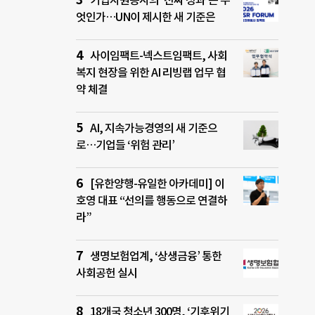
기업자원봉사의 ‘진짜 성과’는 무
엇인가…UN이 제시한 새 기준은
사이임팩트-넥스트임팩트, 사회
복지 현장을 위한 AI 리빙랩 업무 협
약 체결
AI, 지속가능경영의 새 기준으
로…기업들 ‘위험 관리’
[유한양행-유일한 아카데미] 이
호영 대표 “선의를 행동으로 연결하
라”
생명보험업계, ‘상생금융’ 통한
사회공헌 실시
18개국 청소년 300명, ‘기후위기