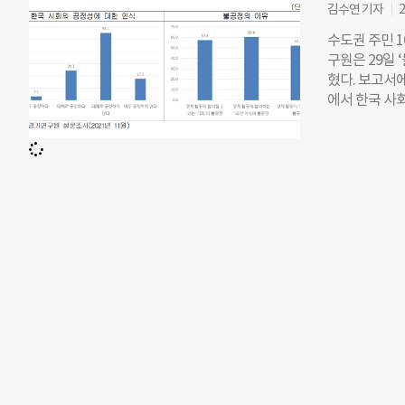
김수연 기자
2
은 공공조직이 
공공조달을 기
수도권 주민 
원은 특히 ES
구원은 29일 
이드라인 개발,
혔다. 보고서에
조직 공시 완
에서 한국 사
대한 인식을 
지 않다’고 
기업 경영의 뉴
불공정이 60.
민주적 거버넌
동의 ‘결과’에
기대한다”고 
문 결과와 관련
정’보다 높게
형식적 기회의
통해 ‘공평한 경쟁
인의 경제적 성
김을식 경기연
활용을 위한 ‘
심 역량인 데
래 기자 yeon