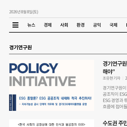
2026년 8월 8일(토)
뉴스
경제
사회
환경
공익
국제
경기연구원
경기연구원 
해야”
조유현 기자
2
경기연구원이 5
공조직이 ES
ESG 경영과
흐름에 접어들
했다. 첫째,
구한다. 둘째,
수도권 주민
민 신뢰도를 