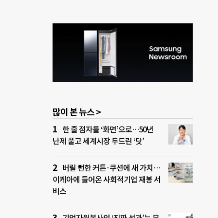
많이 본 뉴스 >
한 줄 점자를 ‘화면’으로…50년
난제 풀고 세계시장 두드린 ‘닷’
버릴 뻔한 커튼·쿠션에 새 가치…
이케아에 들어온 사회적기업 재봉 서
비스