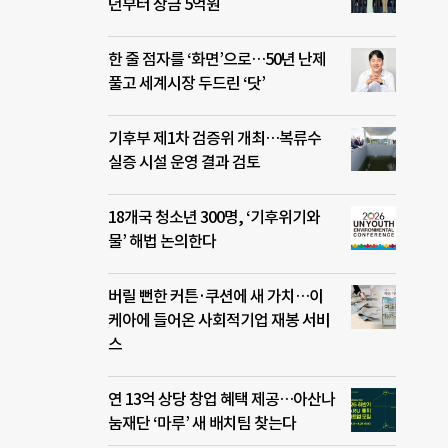
년부터 상금 5억원
한 줄 점자를 ‘화면’으로…50년 난제
풀고 세계시장 두드린 ‘닷’
기후부 제1차 검증위 개최…복류수
실증 시설 운영 결과 검토
18개국 청소년 300명, ‘기후위기와
물’ 해법 논의한다
버릴 뻔한 커튼·쿠션에 새 가치…이
케아에 들어온 사회적기업 재봉 서비
스
연 13억 상당 창업 혜택 제공…아산나
눔재단 ‘마루’ 새 배치팀 찾는다