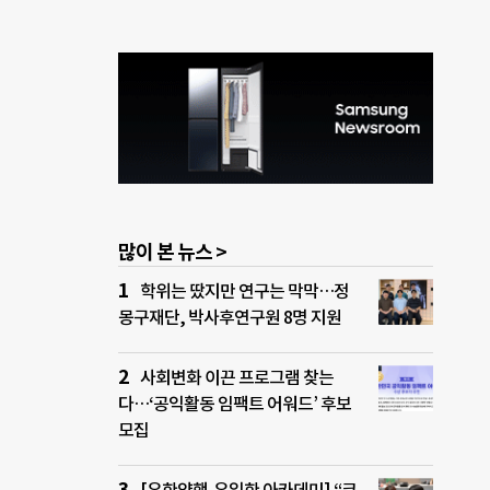
많이 본 뉴스 >
학위는 땄지만 연구는 막막…정
몽구재단, 박사후연구원 8명 지원
사회변화 이끈 프로그램 찾는
다…‘공익활동 임팩트 어워드’ 후보
모집