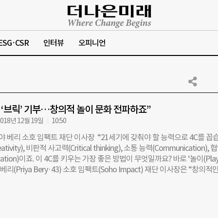
ESG·CSR
인터뷰
오피니언
에 ‘브릭’ 기부…창의적 놀이 문화 전파하죠”
018년 12월 19일
10:50
야 베리 소호 임팩트 재단 이사장 “21세기에 갖춰야 할 능력으로 4C를 꼽
tivity), 비판적 사고력(Critical thinking), 소통 능력(Communication), 
oration)이죠. 이 4C를 키우는 가장 좋은 방법이 무엇일까요? 바로 ‘놀이(Play
베리(Priya Bery·43) 소호 임팩트(Soho Impact) 재단 이사장은 “창의적
로 아이들을 체인지 메이커로 키워내는 것이 소호 임팩트의 목표”라고 설
팩트는 국내 게임회사 넥슨 창업자 김정주 NXC 대표가 글로벌 사회공헌 활동
 지난해 12월 미국 로스앤젤레스(LA)에 설립한 비영리재단이다. 미국과 
·몽골·방글라데시 등 놀이 인프라가 부족한 국가의 아이들에게 ‘브릭(블록 