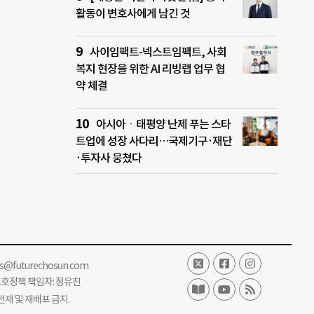
활동이 변호사에게 남긴 것
사이임팩트-넥스트임팩트, 사회
복지 현장을 위한 AI 리빙랩 업무 협
약 체결
아시아ㆍ태평양 난제 푸는 스타
트업에 성장 사다리…국제기구·재단
·투자사 뭉쳤다
ss@futurechosun.com
보호정책 책임자: 정유진
단 전재 및 재배포 금지.