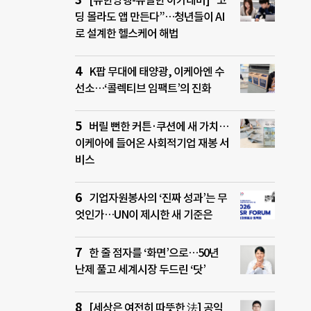
[유한양행-유일한 아카데미] “코
딩 몰라도 앱 만든다”…청년들이 AI
로 설계한 헬스케어 해법
K팝 무대에 태양광, 이케아엔 수
선소…‘콜렉티브 임팩트’의 진화
버릴 뻔한 커튼·쿠션에 새 가치…
이케아에 들어온 사회적기업 재봉 서
비스
기업자원봉사의 ‘진짜 성과’는 무
엇인가…UN이 제시한 새 기준은
한 줄 점자를 ‘화면’으로…50년
난제 풀고 세계시장 두드린 ‘닷’
[세상은 여전히 따뜻한 法] 공익