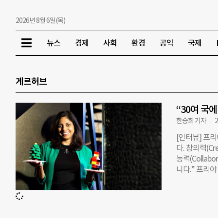
2026년 8월 6일(목)
뉴스
경제
사회
환경
공익
국제
게르허브
“30여 국
한승희 기자
2
[인터뷰] 프리
다. 창의력(Crea
능력(Collab
니다.” 프리야 
이 프로그램으
다. 소호 임
문화하기 위해
은 물론 네팔