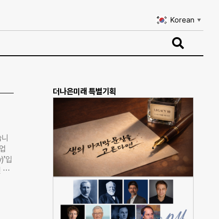
Korean
▼
Korean
▼
더나은미래 특별기획
습니
협업
)’입
인 놀
명했
을 전
한국
장난