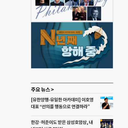
 한
부한
수 있
만들
 그
 ‘브
유명
주요 뉴스 >
[유한양행-유일한 아카데미] 이호영
대표 “선의를 행동으로 연결하라”
한강·허준이도 받은 삼성호암상, 내