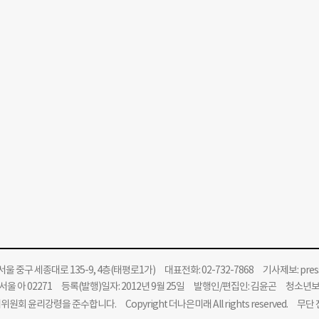
울 중구 세종대로 135-9, 4층(태평로1가) 대표전화: 02-732-7868 기사제보:
pre
울 아 02271 등록(발행)일자: 2012년 9월 25일 발행인/편집인: 김윤곤 청소년
위원회 윤리강령을 준수합니다.
Copyright 더나은미래 All rights reserved. 무