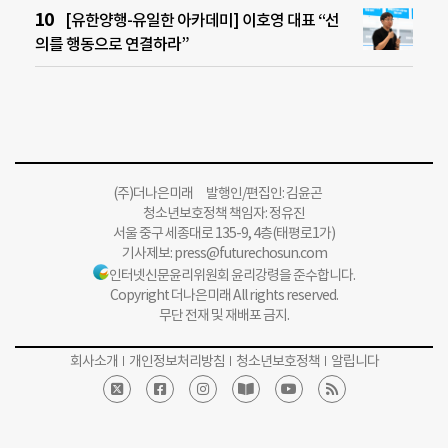
[유한양행-유일한 아카데미] 이호영 대표 “선
의를 행동으로 연결하라”
(주)더나은미래 발행인/편집인: 김윤곤
청소년보호정책 책임자: 정유진
서울 중구 세종대로 135-9, 4층(태평로1가)
기사제보:
press@futurechosun.com
인터넷신문윤리위원회 윤리강령을 준수합니다.
Copyright 더나은미래 All rights reserved.
무단 전재 및 재배포 금지.
회사소개
개인정보처리방침
청소년보호정책
알립니다