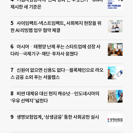
제시한 새 기준은
사이임팩트-넥스트임팩트, 사회복지 현장을 위
한 AI 리빙랩 업무 협약 체결
아시아ㆍ태평양 난제 푸는 스타트업에 성장 사
다리…국제기구·재단·투자사 뭉쳤다
신원이 없으면 신용도 없다…블록체인으로 라오
스 금융 소외 푸는 서울랩스
비싼 대체유 대신 현지 캐슈넛…인도네시아의
‘우유 선택지’ 넓힌다
생명보험업계, ‘상생금융’ 통한 사회공헌 실시