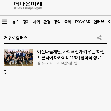
뉴스
경제
사회
환경
공익
국제
ESG·CSR
인터뷰
오
거꾸로캠퍼스
아산나눔재단, 사회혁신가 키우는 ‘아산
프론티어 아카데미’ 13기 입학식 성료
김규리 기자
2024년 5월 3일