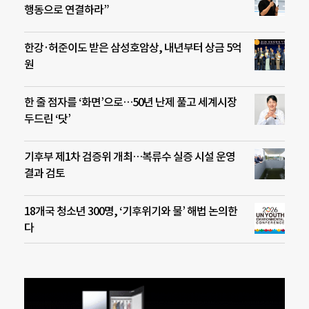
행동으로 연결하라”
한강·허준이도 받은 삼성호암상, 내년부터 상금 5억
원
한 줄 점자를 ‘화면’으로…50년 난제 풀고 세계시장
두드린 ‘닷’
기후부 제1차 검증위 개최…복류수 실증 시설 운영
결과 검토
18개국 청소년 300명, ‘기후위기와 물’ 해법 논의한
다