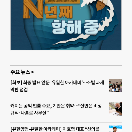
주요 뉴스 >
[화보] 최종 발표 앞둔 ‘유일한 아카데미’…조별 과제
막판 점검
커지는 공익 법률 수요, 기반은 취약…“절반은 비정
규직·나홀로 사무실”
[유한양행-유일한 아카데미] 이호영 대표 “선의를