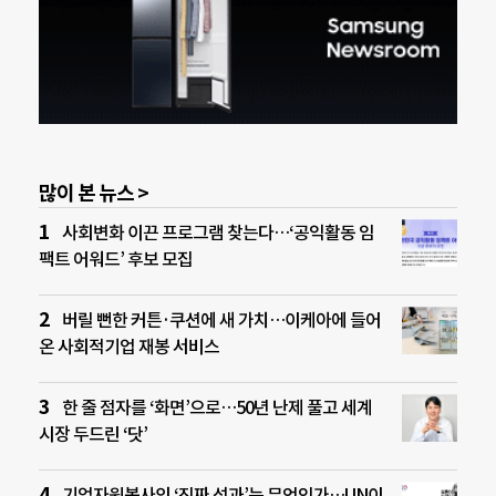
많이 본 뉴스 >
사회변화 이끈 프로그램 찾는다…‘공익활동 임
팩트 어워드’ 후보 모집
버릴 뻔한 커튼·쿠션에 새 가치…이케아에 들어
온 사회적기업 재봉 서비스
한 줄 점자를 ‘화면’으로…50년 난제 풀고 세계
시장 두드린 ‘닷’
기업자원봉사의 ‘진짜 성과’는 무엇인가…UN이