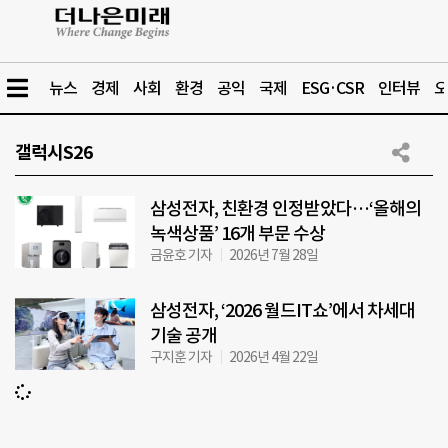
뉴스
경제
사회
환경
공익
국제
ESG·CSR
인터뷰
오
갤럭시S26
삼성전자, 친환경 인정받았다…‘올해의
녹색상품’ 16개 부문 수상
금윤호 기자
2026년 7월 28일
삼성전자, ‘2026 월드IT쇼’에서 차세대
기술 공개
구지훈 기자
2026년 4월 22일