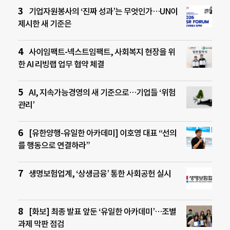
기업자원봉사의 ‘진짜 성과’는 무엇인가…UN이
제시한 새 기준은
사이임팩트-넥스트임팩트, 사회복지 현장을 위
한 AI 리빙랩 업무 협약 체결
AI, 지속가능경영의 새 기준으로…기업들 ‘위험
관리’
[유한양행-유일한 아카데미] 이호영 대표 “선의
를 행동으로 연결하라”
생명보험업계, ‘상생금융’ 통한 사회공헌 실시
[화보] 최종 발표 앞둔 ‘유일한 아카데미’…조별
과제 막판 점검