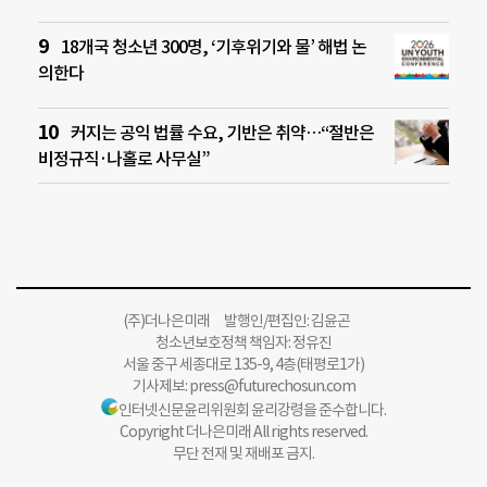
18개국 청소년 300명, ‘기후위기와 물’ 해법 논
의한다
커지는 공익 법률 수요, 기반은 취약…“절반은
비정규직·나홀로 사무실”
(주)더나은미래 발행인/편집인: 김윤곤
청소년보호정책 책임자: 정유진
서울 중구 세종대로 135-9, 4층(태평로1가)
기사제보:
press@futurechosun.com
인터넷신문윤리위원회 윤리강령을 준수합니다.
Copyright 더나은미래 All rights reserved.
무단 전재 및 재배포 금지.