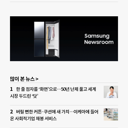
많이 본 뉴스 >
한 줄 점자를 ‘화면’으로…50년 난제 풀고 세계
시장 두드린 ‘닷’
버릴 뻔한 커튼·쿠션에 새 가치…이케아에 들어
온 사회적기업 재봉 서비스