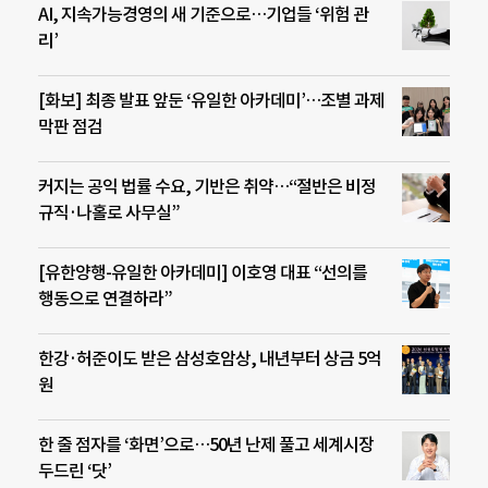
AI, 지속가능경영의 새 기준으로…기업들 ‘위험 관
리’
[화보] 최종 발표 앞둔 ‘유일한 아카데미’…조별 과제
막판 점검
커지는 공익 법률 수요, 기반은 취약…“절반은 비정
규직·나홀로 사무실”
[유한양행-유일한 아카데미] 이호영 대표 “선의를
행동으로 연결하라”
한강·허준이도 받은 삼성호암상, 내년부터 상금 5억
원
한 줄 점자를 ‘화면’으로…50년 난제 풀고 세계시장
두드린 ‘닷’