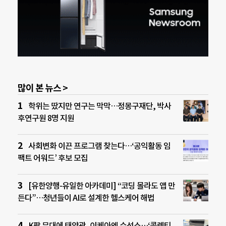
많이 본 뉴스 >
학위는 땄지만 연구는 막막…정몽구재단, 박사
후연구원 8명 지원
사회변화 이끈 프로그램 찾는다…‘공익활동 임
팩트 어워드’ 후보 모집
[유한양행-유일한 아카데미] “코딩 몰라도 앱 만
든다”…청년들이 AI로 설계한 헬스케어 해법
K팝 무대에 태양광, 이케아엔 수선소…‘콜렉티