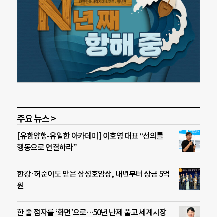
주요 뉴스 >
[유한양행-유일한 아카데미] 이호영 대표 “선의를
행동으로 연결하라”
한강·허준이도 받은 삼성호암상, 내년부터 상금 5억
원
한 줄 점자를 ‘화면’으로…50년 난제 풀고 세계시장