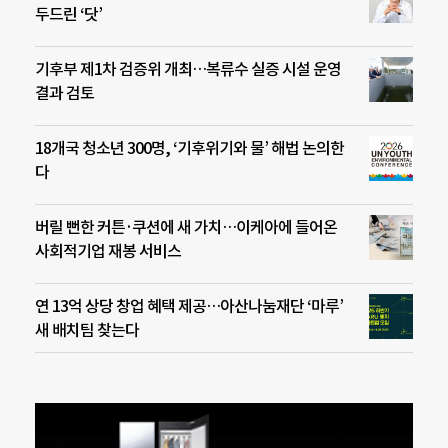
두드린 ‘닷’
기후부 제1차 검증위 개최…복류수 실증 시설 운영
결과 검토
18개국 청소년 300명, ‘기후위기와 물’ 해법 논의한
다
버릴 뻔한 커튼·쿠션에 새 가치…이케아에 들어온
사회적기업 재봉 서비스
연 13억 상당 창업 혜택 제공…아산나눔재단 ‘마루’
새 배치팀 찾는다