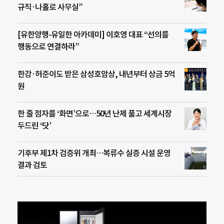
규직·나홀로 사무실”
[유한양행-유일한 아카데미] 이호영 대표 “선의를
행동으로 연결하라”
한강·허준이도 받은 삼성호암상, 내년부터 상금 5억
원
한 줄 점자를 ‘화면’으로…50년 난제 풀고 세계시장
두드린 ‘닷’
기후부 제1차 검증위 개최…복류수 실증 시설 운영
결과 검토