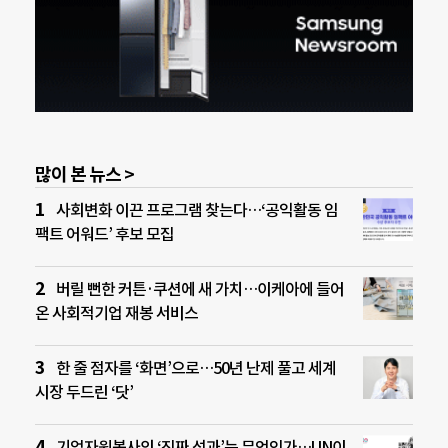
많이 본 뉴스 >
사회변화 이끈 프로그램 찾는다…‘공익활동 임
팩트 어워드’ 후보 모집
버릴 뻔한 커튼·쿠션에 새 가치…이케아에 들어
온 사회적기업 재봉 서비스
한 줄 점자를 ‘화면’으로…50년 난제 풀고 세계
시장 두드린 ‘닷’
기업자원봉사의 ‘진짜 성과’는 무엇인가…UN이