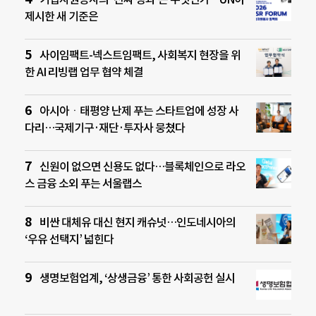
제시한 새 기준은
사이임팩트-넥스트임팩트, 사회복지 현장을 위
한 AI 리빙랩 업무 협약 체결
아시아ㆍ태평양 난제 푸는 스타트업에 성장 사
다리…국제기구·재단·투자사 뭉쳤다
신원이 없으면 신용도 없다…블록체인으로 라오
스 금융 소외 푸는 서울랩스
비싼 대체유 대신 현지 캐슈넛…인도네시아의
‘우유 선택지’ 넓힌다
생명보험업계, ‘상생금융’ 통한 사회공헌 실시