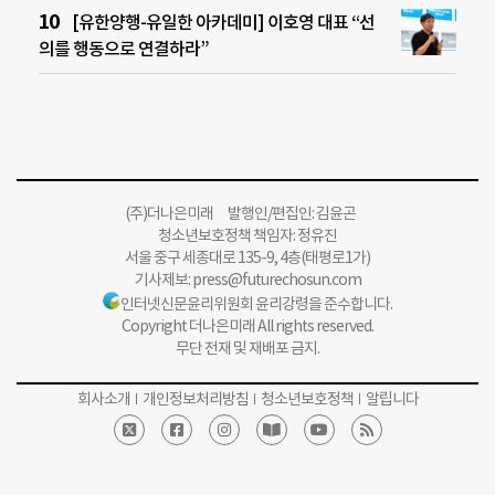
[유한양행-유일한 아카데미] 이호영 대표 “선
의를 행동으로 연결하라”
(주)더나은미래 발행인/편집인: 김윤곤
청소년보호정책 책임자: 정유진
서울 중구 세종대로 135-9, 4층(태평로1가)
기사제보:
press@futurechosun.com
인터넷신문윤리위원회 윤리강령을 준수합니다.
Copyright 더나은미래 All rights reserved.
무단 전재 및 재배포 금지.
회사소개
개인정보처리방침
청소년보호정책
알립니다