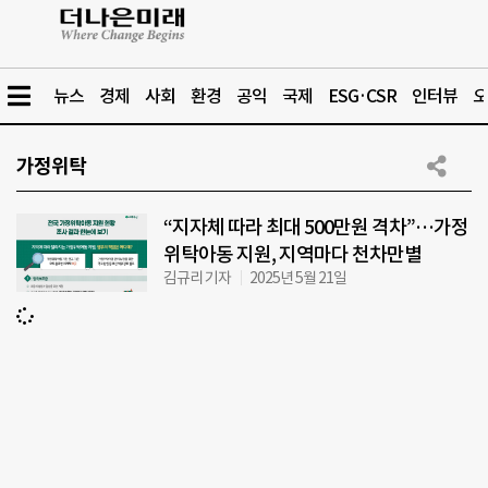
뉴스
경제
사회
환경
공익
국제
ESG·CSR
인터뷰
오
가정위탁
“지자체 따라 최대 500만원 격차”…가정
위탁아동 지원, 지역마다 천차만별
김규리 기자
2025년 5월 21일