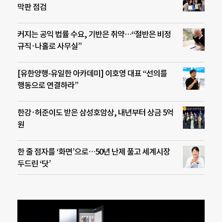
막판 점검
커지는 공익 법률 수요, 기반은 취약…“절반은 비정
규직·나홀로 사무실”
[유한양행-유일한 아카데미] 이호영 대표 “선의를
행동으로 연결하라”
한강·허준이도 받은 삼성호암상, 내년부터 상금 5억
원
한 줄 점자를 ‘화면’으로…50년 난제 풀고 세계시장
두드린 ‘닷’