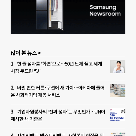
많이 본 뉴스 >
한 줄 점자를 ‘화면’으로…50년 난제 풀고 세계
시장 두드린 ‘닷’
버릴 뻔한 커튼·쿠션에 새 가치…이케아에 들어
온 사회적기업 재봉 서비스
기업자원봉사의 ‘진짜 성과’는 무엇인가…UN이
제시한 새 기준은
사이임팩트-넥스트임팩트, 사회복지 현장을 위