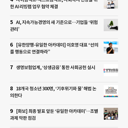
한 AI 리빙랩 업무 협약 체결
AI, 지속가능경영의 새 기준으로…기업들 ‘위험
관리’
[유한양행-유일한 아카데미] 이호영 대표 “선의
를 행동으로 연결하라”
생명보험업계, ‘상생금융’ 통한 사회공헌 실시
18개국 청소년 300명, ‘기후위기와 물’ 해법 논
의한다
[화보] 최종 발표 앞둔 ‘유일한 아카데미’…조별
과제 막판 점검