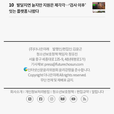
발달지연 늘지만 지원은 제각각…‘검사 이후’
잇는 플랫폼 나왔다
(주)더나은미래 발행인/편집인: 김윤곤
청소년보호정책 책임자: 정유진
서울 중구 세종대로 135-9, 4층(태평로1가)
기사제보:
press@futurechosun.com
인터넷신문윤리위원회 윤리강령을 준수합니다.
Copyright 더나은미래 All rights reserved.
무단 전재 및 재배포 금지.
회사소개
개인정보처리방침
청소년보호정책
편집규약
알립니다