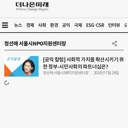
뉴스
경제
사회
환경
공익
국제
ESG·CSR
인터뷰
오
정선애 서울시NPO지원센터장
[공익 칼럼] 사회적 가치를 확산시키기 위
한 정부-시민사회의 파트너십은?
정선애 서울시NPO지원센터장
2018년 7월 24일