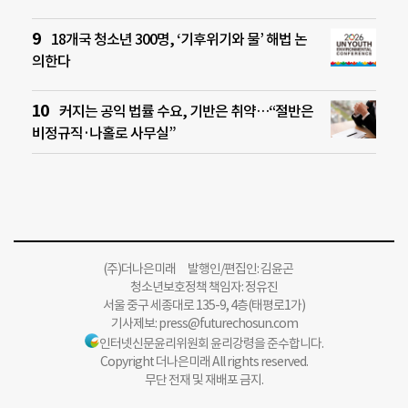
18개국 청소년 300명, ‘기후위기와 물’ 해법 논
의한다
커지는 공익 법률 수요, 기반은 취약…“절반은
비정규직·나홀로 사무실”
(주)더나은미래 발행인/편집인: 김윤곤
청소년보호정책 책임자: 정유진
서울 중구 세종대로 135-9, 4층(태평로1가)
기사제보:
press@futurechosun.com
인터넷신문윤리위원회 윤리강령을 준수합니다.
Copyright 더나은미래 All rights reserved.
무단 전재 및 재배포 금지.