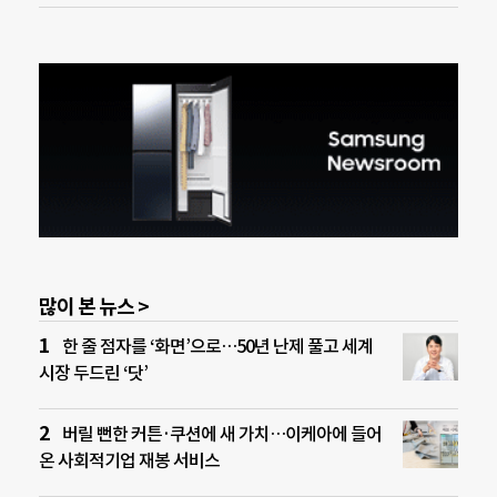
많이 본 뉴스 >
한 줄 점자를 ‘화면’으로…50년 난제 풀고 세계
시장 두드린 ‘닷’
버릴 뻔한 커튼·쿠션에 새 가치…이케아에 들어
온 사회적기업 재봉 서비스