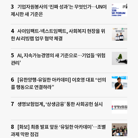
기업자원봉사의 ‘진짜 성과’는 무엇인가…UN이
제시한 새 기준은
사이임팩트-넥스트임팩트, 사회복지 현장을 위
한 AI 리빙랩 업무 협약 체결
AI, 지속가능경영의 새 기준으로…기업들 ‘위험
관리’
[유한양행-유일한 아카데미] 이호영 대표 “선의
를 행동으로 연결하라”
생명보험업계, ‘상생금융’ 통한 사회공헌 실시
[화보] 최종 발표 앞둔 ‘유일한 아카데미’…조별
과제 막판 점검