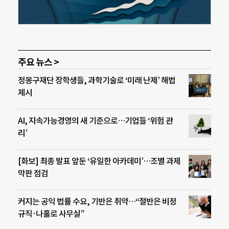
주요 뉴스 >
정몽구재단 장학생들, 과학기술로 ‘미래 난제’ 해법
제시
AI, 지속가능경영의 새 기준으로…기업들 ‘위험 관
리’
[화보] 최종 발표 앞둔 ‘유일한 아카데미’…조별 과제
막판 점검
커지는 공익 법률 수요, 기반은 취약…“절반은 비정
규직·나홀로 사무실”