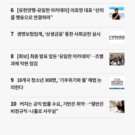
[유한양행-유일한 아카데미] 이호영 대표 “선의
를 행동으로 연결하라”
생명보험업계, ‘상생금융’ 통한 사회공헌 실시
[화보] 최종 발표 앞둔 ‘유일한 아카데미’…조별
과제 막판 점검
18개국 청소년 300명, ‘기후위기와 물’ 해법 논
의한다
커지는 공익 법률 수요, 기반은 취약…“절반은
비정규직·나홀로 사무실”