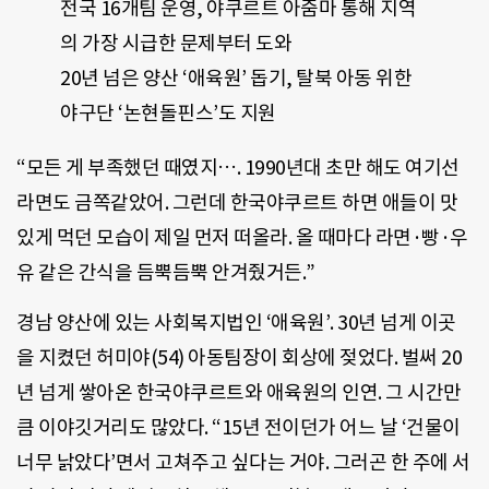
전국 16개팀 운영, 야쿠르트 아줌마 통해 지역
의 가장 시급한 문제부터 도와
20년 넘은 양산 ‘애육원’ 돕기, 탈북 아동 위한
야구단 ‘논현돌핀스’도 지원
“모든 게 부족했던 때였지…. 1990년대 초만 해도 여기선
라면도 금쪽같았어. 그런데 한국야쿠르트 하면 애들이 맛
있게 먹던 모습이 제일 먼저 떠올라. 올 때마다 라면·빵·우
유 같은 간식을 듬뿍듬뿍 안겨줬거든.”
경남 양산에 있는 사회복지법인 ‘애육원’. 30년 넘게 이곳
을 지켰던 허미야(54) 아동팀장이 회상에 젖었다. 벌써 20
년 넘게 쌓아온 한국야쿠르트와 애육원의 인연. 그 시간만
큼 이야깃거리도 많았다. “15년 전이던가 어느 날 ‘건물이
너무 낡았다’면서 고쳐주고 싶다는 거야. 그러곤 한 주에 서