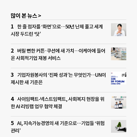
많이 본 뉴스 >
한 줄 점자를 ‘화면’으로…50년 난제 풀고 세계
시장 두드린 ‘닷’
버릴 뻔한 커튼·쿠션에 새 가치…이케아에 들어
온 사회적기업 재봉 서비스
기업자원봉사의 ‘진짜 성과’는 무엇인가…UN이
제시한 새 기준은
사이임팩트-넥스트임팩트, 사회복지 현장을 위
한 AI 리빙랩 업무 협약 체결
AI, 지속가능경영의 새 기준으로…기업들 ‘위험
관리’