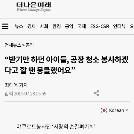
뉴스
경제
사회
환경
공익
국제
ESG·CSR
인터뷰
오
전체뉴스
>
공익
“받기만 하던 아이들, 공장 청소 봉사하겠
다고 할 땐 뭉클했어요”
최태욱 기자
입력 2015.07.28.
15:55
Korean
▼
야쿠르트봉사단 ‘사랑의 손길펴기회’