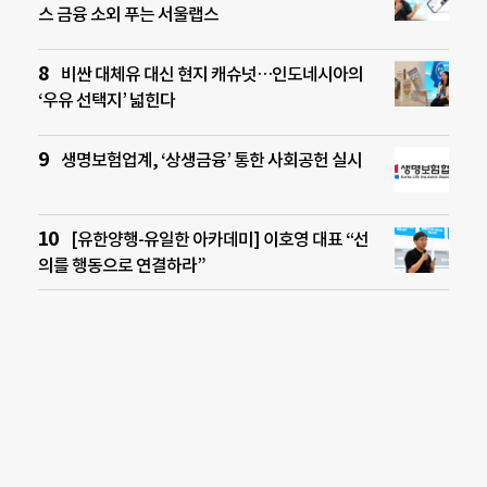
스 금융 소외 푸는 서울랩스
비싼 대체유 대신 현지 캐슈넛…인도네시아의
‘우유 선택지’ 넓힌다
생명보험업계, ‘상생금융’ 통한 사회공헌 실시
[유한양행-유일한 아카데미] 이호영 대표 “선
의를 행동으로 연결하라”