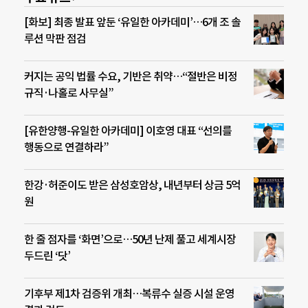
[화보] 최종 발표 앞둔 ‘유일한 아카데미’…6개 조 솔
루션 막판 점검
커지는 공익 법률 수요, 기반은 취약…“절반은 비정
규직·나홀로 사무실”
[유한양행-유일한 아카데미] 이호영 대표 “선의를
행동으로 연결하라”
한강·허준이도 받은 삼성호암상, 내년부터 상금 5억
원
한 줄 점자를 ‘화면’으로…50년 난제 풀고 세계시장
두드린 ‘닷’
기후부 제1차 검증위 개최…복류수 실증 시설 운영