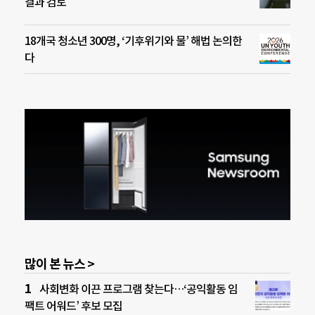
결과 검토
18개국 청소년 300명, ‘기후위기와 물’ 해법 논의한
다
많이 본 뉴스 >
사회변화 이끈 프로그램 찾는다…‘공익활동 임
팩트 어워드’ 후보 모집