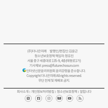
(주)더나은미래 발행인/편집인: 김윤곤
청소년보호정책 책임자: 정유진
서울 중구 세종대로 135-9, 4층(태평로1가)
기사제보:
press@futurechosun.com
인터넷신문윤리위원회 윤리강령을 준수합니다.
Copyright 더나은미래 All rights reserved.
무단 전재 및 재배포 금지.
회사소개
개인정보처리방침
청소년보호정책
알립니다