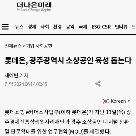
뉴스
경제
사회
환경
공익
국제
ESG·CSR
인터뷰
오
전체뉴스
>
기업 사회공헌
롯데온, 광주광역시 소상공인 육성 돕는다
채예빈 기자
입력 2024.06.14.
09:45
Korean
▼
롯데쇼핑 e커머스사업부(이하 롯데온)가 지난 13일(목) 광
주경제진흥상생일자리재단과 광주 소상공인 디지털 전환
및 판로확대를 위한 업무협약(MOU)를 체결했다.