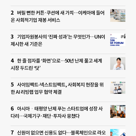
버릴 뻔한 커튼·쿠션에 새 가치…이케아에 들어
온 사회적기업 재봉 서비스
기업자원봉사의 ‘진짜 성과’는 무엇인가…UN이
제시한 새 기준은
한 줄 점자를 ‘화면’으로…50년 난제 풀고 세계
시장 두드린 ‘닷’
사이임팩트-넥스트임팩트, 사회복지 현장을 위
한 AI 리빙랩 업무 협약 체결
아시아ㆍ태평양 난제 푸는 스타트업에 성장 사
다리…국제기구·재단·투자사 뭉쳤다
신원이 없으면 신용도 없다…블록체인으로 라오