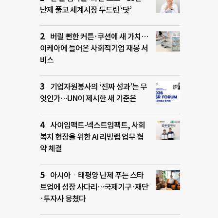
난제 풀고 세계시장 두드린 ‘닷’
버릴 뻔한 커튼·쿠션에 새 가치…
이케아에 들어온 사회적기업 재봉 서
비스
기업자원봉사의 ‘진짜 성과’는 무
엇인가…UN이 제시한 새 기준은
사이임팩트-넥스트임팩트, 사회
복지 현장을 위한 AI 리빙랩 업무 협
약 체결
아시아ㆍ태평양 난제 푸는 스타
트업에 성장 사다리…국제기구·재단
·투자사 뭉쳤다