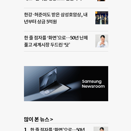
한강·허준이도 받은 삼성호암상, 내
년부터 상금 5억원
한 줄 점자를 ‘화면’으로…50년 난제
풀고 세계시장 두드린 ‘닷’
많이 본 뉴스 >
한 줄 점자를 ‘화면’으로…50년