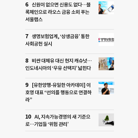
신원이 없으면 신용도 없다…블
록체인으로 라오스 금융 소외 푸는
서울랩스
생명보험업계, ‘상생금융’ 통한
사회공헌 실시
비싼 대체유 대신 현지 캐슈넛…
인도네시아의 ‘우유 선택지’ 넓힌다
[유한양행-유일한 아카데미] 이
호영 대표 “선의를 행동으로 연결하
라”
AI, 지속가능경영의 새 기준으
로…기업들 ‘위험 관리’