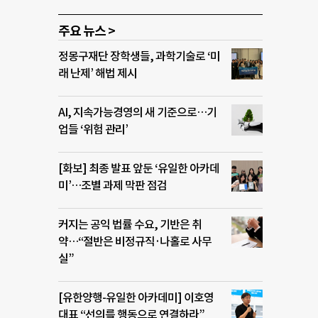
주요 뉴스 >
정몽구재단 장학생들, 과학기술로 ‘미
래 난제’ 해법 제시
AI, 지속가능경영의 새 기준으로…기
업들 ‘위험 관리’
[화보] 최종 발표 앞둔 ‘유일한 아카데
미’…조별 과제 막판 점검
커지는 공익 법률 수요, 기반은 취
약…“절반은 비정규직·나홀로 사무
실”
[유한양행-유일한 아카데미] 이호영
대표 “선의를 행동으로 연결하라”