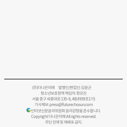
(주)더나은미래 발행인/편집인: 김윤곤
청소년보호정책 책임자: 정유진
서울 중구 세종대로 135-9, 4층(태평로1가)
기사제보:
press@futurechosun.com
인터넷신문윤리위원회 윤리강령을 준수합니다.
Copyright 더나은미래 All rights reserved.
무단 전재 및 재배포 금지.