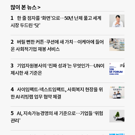
많이 본 뉴스 >
한 줄 점자를 ‘화면’으로…50년 난제 풀고 세계
시장 두드린 ‘닷’
버릴 뻔한 커튼·쿠션에 새 가치…이케아에 들어
온 사회적기업 재봉 서비스
기업자원봉사의 ‘진짜 성과’는 무엇인가…UN이
제시한 새 기준은
사이임팩트-넥스트임팩트, 사회복지 현장을 위
한 AI 리빙랩 업무 협약 체결
AI, 지속가능경영의 새 기준으로…기업들 ‘위험
관리’