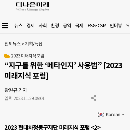
뉴스
경제
사회
환경
공익
국제
ESG·CSR
인터뷰
오
전체뉴스
>
기획/특집
2023 미래지식 포럼
“지구를 위한 ‘메타인지’ 사용법” [2023
미래지식 포럼]
황원규 기자
입력 2023.11.29.
09:01
Korean
▼
2023 현대차정몽구재단 미래지식 포럼 <2>