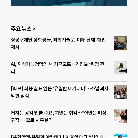
주요 뉴스 >
정몽구재단 장학생들, 과학기술로 ‘미래 난제’ 해법
제시
AI, 지속가능경영의 새 기준으로…기업들 ‘위험 관
리’
[화보] 최종 발표 앞둔 ‘유일한 아카데미’…조별 과제
막판 점검
커지는 공익 법률 수요, 기반은 취약…“절반은 비정
규직·나홀로 사무실”
[유한양행-유일한 아카데미] 이호영 대표 “선의를