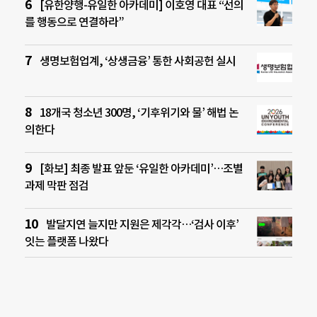
[유한양행-유일한 아카데미] 이호영 대표 “선의
를 행동으로 연결하라”
생명보험업계, ‘상생금융’ 통한 사회공헌 실시
18개국 청소년 300명, ‘기후위기와 물’ 해법 논
의한다
[화보] 최종 발표 앞둔 ‘유일한 아카데미’…조별
과제 막판 점검
발달지연 늘지만 지원은 제각각…‘검사 이후’
잇는 플랫폼 나왔다