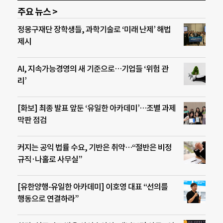
주요 뉴스 >
정몽구재단 장학생들, 과학기술로 ‘미래 난제’ 해법
제시
AI, 지속가능경영의 새 기준으로…기업들 ‘위험 관
리’
[화보] 최종 발표 앞둔 ‘유일한 아카데미’…조별 과제
막판 점검
커지는 공익 법률 수요, 기반은 취약…“절반은 비정
규직·나홀로 사무실”
[유한양행-유일한 아카데미] 이호영 대표 “선의를
행동으로 연결하라”