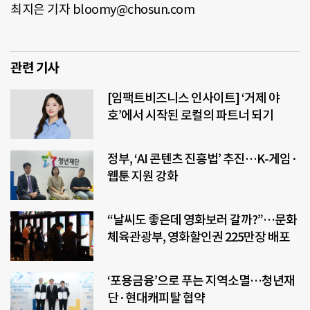
최지은 기자 bloomy@chosun.com
관련 기사
[임팩트비즈니스 인사이트] ‘거제 야
호’에서 시작된 로컬의 파트너 되기
정부, ‘AI 콘텐츠 진흥법’ 추진…K-게임·
웹툰 지원 강화
“날씨도 좋은데 영화보러 갈까?”…문화
체육관광부, 영화할인권 225만장 배포
‘포용금융’으로 푸는 지역소멸…청년재
단·현대캐피탈 협약