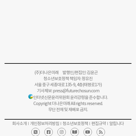
(주)더나은미래 발행인/편집인: 김윤곤
청소년보호정책 책임자: 정유진
서울 중구 세종대로 135-9, 4층(태평로1가)
기사제보:
press@futurechosun.com
인터넷신문윤리위원회 윤리강령을 준수합니다.
Copyright 더나은미래 All rights reserved.
무단 전재 및 재배포 금지.
회사소개
개인정보처리방침
청소년보호정책
편집규약
알립니다