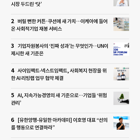
시장 두드린 ‘닷’
버릴 뻔한 커튼·쿠션에 새 가치…이케아에 들어
온 사회적기업 재봉 서비스
기업자원봉사의 ‘진짜 성과’는 무엇인가…UN이
제시한 새 기준은
사이임팩트-넥스트임팩트, 사회복지 현장을 위
한 AI 리빙랩 업무 협약 체결
AI, 지속가능경영의 새 기준으로…기업들 ‘위험
관리’
[유한양행-유일한 아카데미] 이호영 대표 “선의
를 행동으로 연결하라”