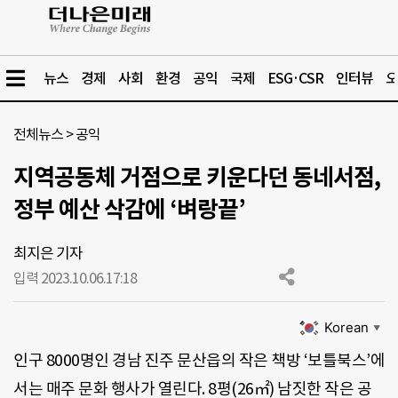
뉴스
경제
사회
환경
공익
국제
ESG·CSR
인터뷰
오
전체뉴스
>
공익
지역공동체 거점으로 키운다던 동네서점,
정부 예산 삭감에 ‘벼랑끝’
최지은 기자
입력 2023.10.06.
17:18
Korean
▼
인구 8000명인 경남 진주 문산읍의 작은 책방 ‘보틀북스’에
서는 매주 문화 행사가 열린다. 8평(26㎡) 남짓한 작은 공