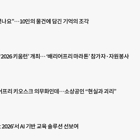
버렸나요”…10인의 물건에 담긴 기억의 조각
‘2026 키움런’ 개최… ‘배리어프리 마라톤’ 참가자·자원봉사
어프리 키오스크 의무화인데…소상공인 “현실과 괴리”
t 2026’서 AI 기반 교육 솔루션 선보여