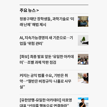
주요 뉴스 >
정몽구재단 장학생들, 과학기술로 ‘미
래 난제’ 해법 제시
AI, 지속가능경영의 새 기준으로…기
업들 ‘위험 관리’
[화보] 최종 발표 앞둔 ‘유일한 아카데
미’…조별 과제 막판 점검
커지는 공익 법률 수요, 기반은 취
약…“절반은 비정규직·나홀로 사무
실”
[유한양행-유일한 아카데미] 이호영
대표 “선의를 행동으로 연결하라”