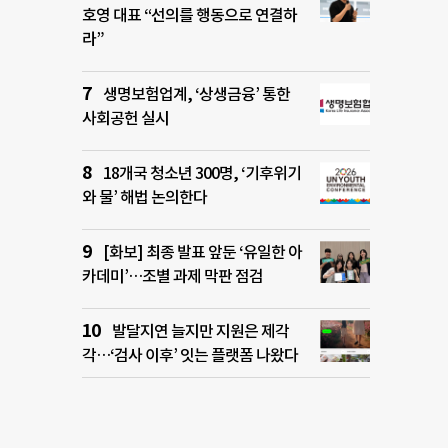
호영 대표 “선의를 행동으로 연결하
라”
생명보험업계, ‘상생금융’ 통한
사회공헌 실시
18개국 청소년 300명, ‘기후위기
와 물’ 해법 논의한다
[화보] 최종 발표 앞둔 ‘유일한 아
카데미’…조별 과제 막판 점검
발달지연 늘지만 지원은 제각
각…‘검사 이후’ 잇는 플랫폼 나왔다