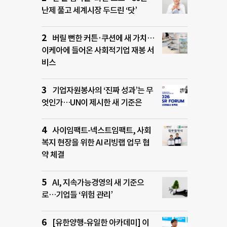
난제 풀고 세계시장 두드린 ‘닷’
버릴 뻔한 커튼·쿠션에 새 가치…
이케아에 들어온 사회적기업 재봉 서
비스
기업자원봉사의 ‘진짜 성과’는 무
엇인가…UN이 제시한 새 기준은
사이임팩트-넥스트임팩트, 사회
복지 현장을 위한 AI 리빙랩 업무 협
약 체결
AI, 지속가능경영의 새 기준으
로…기업들 ‘위험 관리’
[유한양행-유일한 아카데미] 이