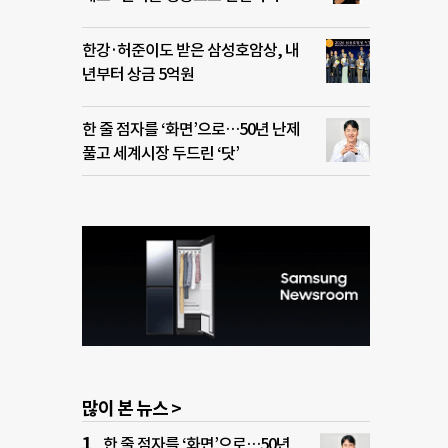
한강·허준이도 받은 삼성호암상, 내
년부터 상금 5억원
한 줄 점자를 ‘화면’으로…50년 난제
풀고 세계시장 두드린 ‘닷’
많이 본 뉴스 >
한 줄 점자를 ‘화면’으로…50년