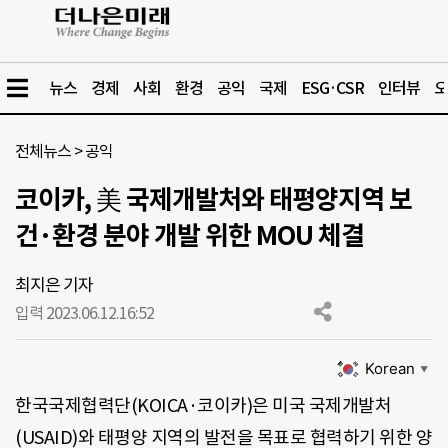
뉴스
경제
사회
환경
공익
국제
ESG·CSR
인터뷰
오
전체뉴스
>
공익
코이카, 美 국제개발처와 태평양지역 보
건·환경 분야 개발 위한 MOU 체결
최지은 기자
입력 2023.06.12.
16:52
Korean
▼
한국국제협력단(KOICA·코이카)은 미국 국제개발처
(USAID)와 태평양 지역의 발전을 목표로 협력하기 위한 양