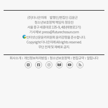
(주)더나은미래 발행인/편집인: 김윤곤
청소년보호정책 책임자: 정유진
서울 중구 세종대로 135-9, 4층(태평로1가)
기사제보:
press@futurechosun.com
인터넷신문윤리위원회 윤리강령을 준수합니다.
Copyright 더나은미래 All rights reserved.
무단 전재 및 재배포 금지.
회사소개
개인정보처리방침
청소년보호정책
편집규약
알립니다