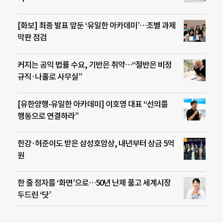
[화보] 최종 발표 앞둔 ‘유일한 아카데미’…조별 과제
막판 점검
커지는 공익 법률 수요, 기반은 취약…“절반은 비정
규직·나홀로 사무실”
[유한양행-유일한 아카데미] 이호영 대표 “선의를
행동으로 연결하라”
한강·허준이도 받은 삼성호암상, 내년부터 상금 5억
원
한 줄 점자를 ‘화면’으로…50년 난제 풀고 세계시장
두드린 ‘닷’