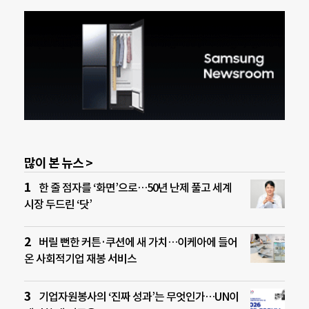
많이 본 뉴스 >
한 줄 점자를 ‘화면’으로…50년 난제 풀고 세계
시장 두드린 ‘닷’
버릴 뻔한 커튼·쿠션에 새 가치…이케아에 들어
온 사회적기업 재봉 서비스
기업자원봉사의 ‘진짜 성과’는 무엇인가…UN이