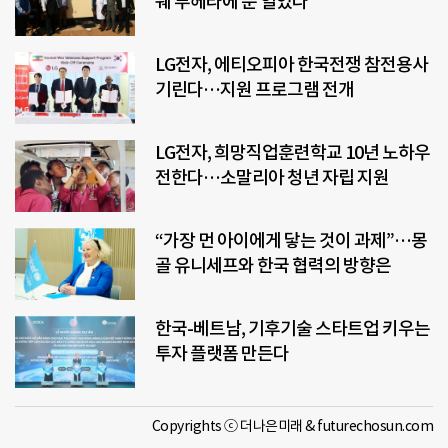
웨 부헤라에 문 열었다
LG전자, 에티오피아 한국전쟁 참전용사
기린다…지원 프로그램 전개
LG전자, 희망직업훈련학교 10년 노하우
전한다…소말리아 청년 자립 지원
“가장 먼 아이에게 닿는 것이 과제”…몽
골 유니세프와 한국 협력의 방향은
한국-베트남, 기후기술 스타트업 키우는
투자 플랫폼 만든다
Copyrights ⓒ 더나은미래 & futurechosun.com