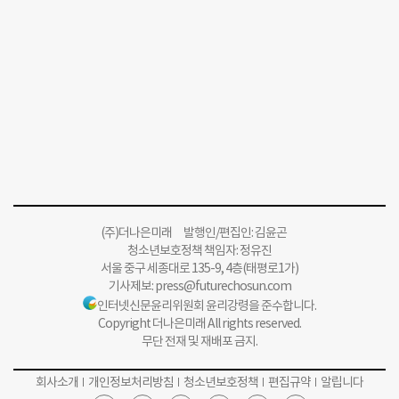
(주)더나은미래 발행인/편집인: 김윤곤
청소년보호정책 책임자: 정유진
서울 중구 세종대로 135-9, 4층(태평로1가)
기사제보:
press@futurechosun.com
인터넷신문윤리위원회 윤리강령을 준수합니다.
Copyright 더나은미래 All rights reserved.
무단 전재 및 재배포 금지.
회사소개
개인정보처리방침
청소년보호정책
편집규약
알립니다