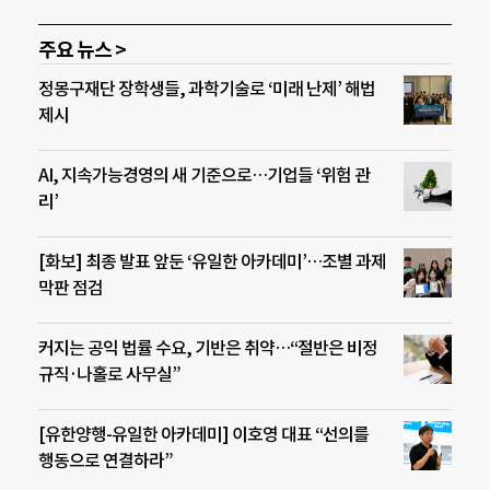
주요 뉴스 >
정몽구재단 장학생들, 과학기술로 ‘미래 난제’ 해법
제시
AI, 지속가능경영의 새 기준으로…기업들 ‘위험 관
리’
[화보] 최종 발표 앞둔 ‘유일한 아카데미’…조별 과제
막판 점검
커지는 공익 법률 수요, 기반은 취약…“절반은 비정
규직·나홀로 사무실”
[유한양행-유일한 아카데미] 이호영 대표 “선의를
행동으로 연결하라”