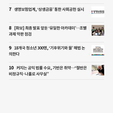
생명보험업계, ‘상생금융’ 통한 사회공헌 실시
[화보] 최종 발표 앞둔 ‘유일한 아카데미’…조별
과제 막판 점검
18개국 청소년 300명, ‘기후위기와 물’ 해법 논
의한다
커지는 공익 법률 수요, 기반은 취약…“절반은
비정규직·나홀로 사무실”