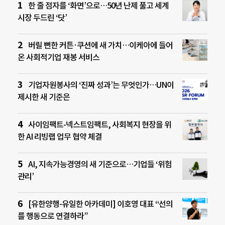
한 줄 점자를 ‘화면’으로…50년 난제 풀고 세계
시장 두드린 ‘닷’
버릴 뻔한 커튼·쿠션에 새 가치…이케아에 들어
온 사회적기업 재봉 서비스
기업자원봉사의 ‘진짜 성과’는 무엇인가…UN이
제시한 새 기준은
사이임팩트-넥스트임팩트, 사회복지 현장을 위
한 AI 리빙랩 업무 협약 체결
AI, 지속가능경영의 새 기준으로…기업들 ‘위험
관리’
[유한양행-유일한 아카데미] 이호영 대표 “선의
를 행동으로 연결하라”