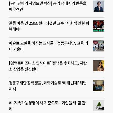
[공익단체의 사업모델 혁신] 공익 생태계의 빈틈을
메우려면
갈등 비용 연 250조원…최샛별 교수 “사회적 연결 회
복해야”
예술로 교실을 바꾸는 교사들…정몽구재단, 교육 리
더 키운다
[임팩트비즈니스 인사이트] 정책은 후퇴해도, 저탄
소 산업은 전진한다
정몽구재단 장학생들, 과학기술로 ‘미래 난제’ 해법
제시
AI, 지속가능경영의 새 기준으로…기업들 ‘위험 관
리’