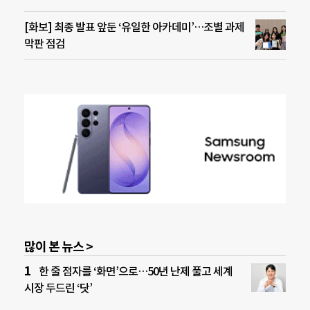
[화보] 최종 발표 앞둔 ‘유일한 아카데미’…조별 과제
막판 점검
많이 본 뉴스 >
한 줄 점자를 ‘화면’으로…50년 난제 풀고 세계
시장 두드린 ‘닷’