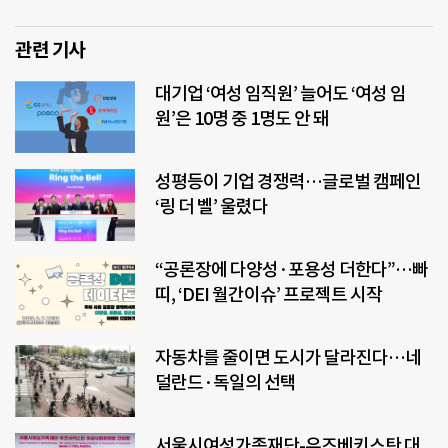
관련 기사
대기업 ‘여성 임직원’ 늘어도 ‘여성 임
원’은 10명 중 1명도 안 돼
성평등이 기업 경쟁력…글로벌 캠페인
‘링 더 벨’ 울렸다
“공론장에 다양성·포용성 더한다”…빠
띠, ‘DEI 월간이슈’ 프로젝트 시작
자동차를 줄이면 도시가 달라진다…네
덜란드·독일의 선택
서울시여성가족재단-우즈베키스탄 대