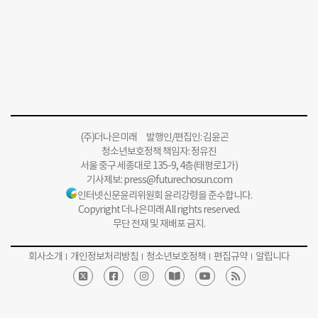
(주)더나은미래 발행인/편집인: 김윤곤
청소년보호정책 책임자: 정유진
서울 중구 세종대로 135-9, 4층(태평로1가)
기사제보:
press@futurechosun.com
인터넷신문윤리위원회 윤리강령을 준수합니다.
Copyright 더나은미래 All rights reserved.
무단 전재 및 재배포 금지.
회사소개
개인정보처리방침
청소년보호정책
편집규약
알립니다