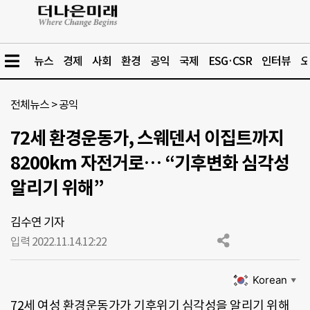
뉴스
경제
사회
환경
공익
국제
ESG·CSR
인터뷰
오
전체뉴스
>
공익
72세 환경운동가, 스웨덴서 이집트까지
8200km 자전거로… “기후변화 심각성
알리기 위해”
김수연 기자
입력 2022.11.14.
12:22
Korean
▼
72세 여성 환경운동가가 기후위기 심각성을 알리기 위해