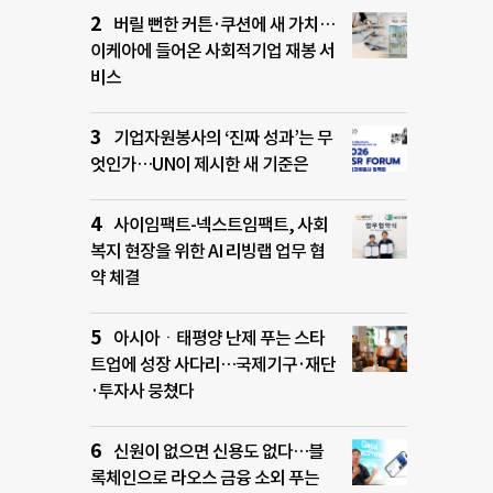
버릴 뻔한 커튼·쿠션에 새 가치…
이케아에 들어온 사회적기업 재봉 서
비스
기업자원봉사의 ‘진짜 성과’는 무
엇인가…UN이 제시한 새 기준은
사이임팩트-넥스트임팩트, 사회
복지 현장을 위한 AI 리빙랩 업무 협
약 체결
아시아ㆍ태평양 난제 푸는 스타
트업에 성장 사다리…국제기구·재단
·투자사 뭉쳤다
신원이 없으면 신용도 없다…블
록체인으로 라오스 금융 소외 푸는