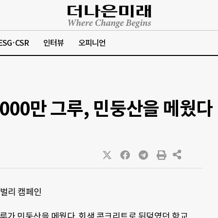
ESG·CSR
인터뷰
오피니언
000만 그루, 민둥산을 메웠다
벌리 캠페인
그루가 민둥산을 메웠다. 회색 콘크리트로 뒤덮였던 학교