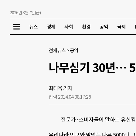
2026년 8월 7일(금)
뉴스
경제
사회
환경
공익
국제
전체뉴스
>
공익
나무심기 30년… 5
최태욱 기자
입력 2014.04.08.
17:26
전문가·소비자들이 말하는 유한킴
우리나라 인구와 맞먹는 나무 5000만 