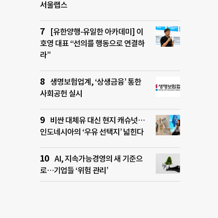
서울랩스
[유한양행-유일한 아카데미] 이
호영 대표 “선의를 행동으로 연결하
라”
생명보험업계, ‘상생금융’ 통한
사회공헌 실시
비싼 대체유 대신 현지 캐슈넛…
인도네시아의 ‘우유 선택지’ 넓힌다
AI, 지속가능경영의 새 기준으
로…기업들 ‘위험 관리’