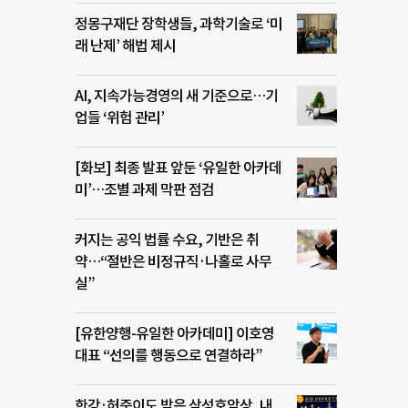
정몽구재단 장학생들, 과학기술로 ‘미
래 난제’ 해법 제시
AI, 지속가능경영의 새 기준으로…기
업들 ‘위험 관리’
[화보] 최종 발표 앞둔 ‘유일한 아카데
미’…조별 과제 막판 점검
커지는 공익 법률 수요, 기반은 취
약…“절반은 비정규직·나홀로 사무
실”
[유한양행-유일한 아카데미] 이호영
대표 “선의를 행동으로 연결하라”
한강·허준이도 받은 삼성호암상, 내