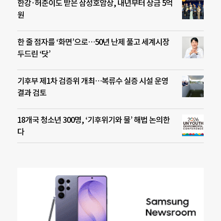
한강·허준이도 받은 삼성호암상, 내년부터 상금 5억
원
한 줄 점자를 ‘화면’으로…50년 난제 풀고 세계시장
두드린 ‘닷’
기후부 제1차 검증위 개최…복류수 실증 시설 운영
결과 검토
18개국 청소년 300명, ‘기후위기와 물’ 해법 논의한
다