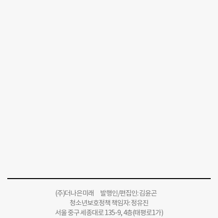
(주)더나은미래 발행인/편집인: 김윤곤
청소년보호정책 책임자: 정유진
서울 중구 세종대로 135-9, 4층(태평로1가)