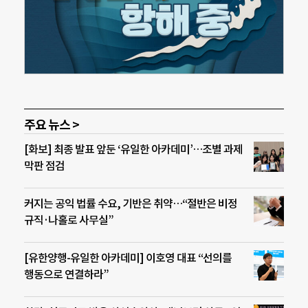
주요 뉴스 >
[화보] 최종 발표 앞둔 ‘유일한 아카데미’…조별 과제
막판 점검
커지는 공익 법률 수요, 기반은 취약…“절반은 비정
규직·나홀로 사무실”
[유한양행-유일한 아카데미] 이호영 대표 “선의를
행동으로 연결하라”