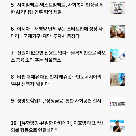
사이임팩트-넥스트임팩트, 사회복지 현장을 위
한 AI 리빙랩 업무 협약 체결
아시아ㆍ태평양 난제 푸는 스타트업에 성장 사
다리…국제기구·재단·투자사 뭉쳤다
신원이 없으면 신용도 없다…블록체인으로 라오
스 금융 소외 푸는 서울랩스
비싼 대체유 대신 현지 캐슈넛…인도네시아의
‘우유 선택지’ 넓힌다
생명보험업계, ‘상생금융’ 통한 사회공헌 실시
[유한양행-유일한 아카데미] 이호영 대표 “선
의를 행동으로 연결하라”