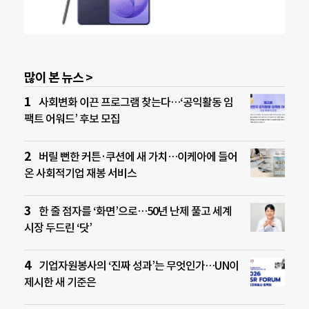
많이 본 뉴스 >
사회변화 이끈 프로그램 찾는다…‘공익활동 임
팩트 어워드’ 후보 모집
버릴 뻔한 커튼·쿠션에 새 가치…이케아에 들어
온 사회적기업 재봉 서비스
한 줄 점자를 ‘화면’으로…50년 난제 풀고 세계
시장 두드린 ‘닷’
기업자원봉사의 ‘진짜 성과’는 무엇인가…UN이
제시한 새 기준은