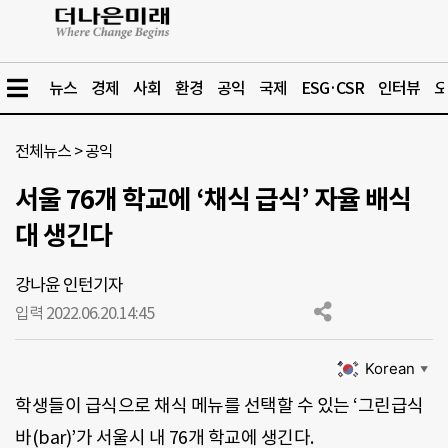
뉴스
경제
사회
환경
공익
국제
ESG·CSR
인터뷰
오
전체뉴스
>
공익
서울 76개 학교에 ‘채식 급식’ 자율 배식
대 생긴다
강나윤 인턴기자
입력 2022.06.20.
14:45
Korean
▼
학생들이 급식으로 채식 메뉴를 선택할 수 있는 ‘그린급식
바(bar)’가 서울시 내 76개 학교에 생긴다.