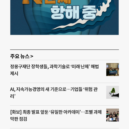
주요 뉴스 >
정몽구재단 장학생들, 과학기술로 ‘미래 난제’ 해법
제시
AI, 지속가능경영의 새 기준으로…기업들 ‘위험 관
리’
[화보] 최종 발표 앞둔 ‘유일한 아카데미’…조별 과제
막판 점검