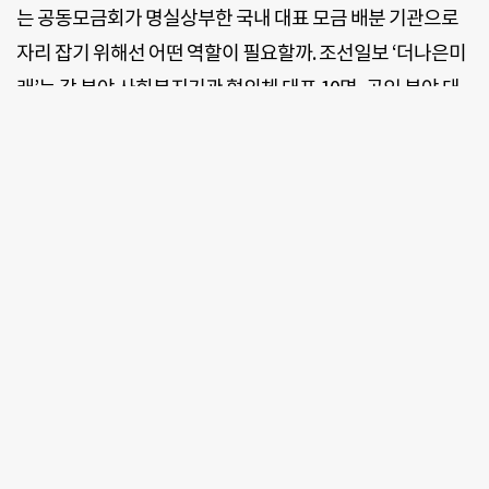
는 공동모금회가 명실상부한 국내 대표 모금 배분 기관으로
자리 잡기 위해선 어떤 역할이 필요할까. 조선일보 ‘더나은미
래’는 각 분야 사회복지기관 협의체 대표 10명, 공익 분야 대
표 교수진 10명을 만나 ‘공동모금회가 나아가야 할 방향’에 대
한 조언을 들었다. 이들은 한결같이 ▲복지 사각지대 발굴 및
중점 지원 어젠다 설정 ▲비영리단체와의 협력적 파트너십
강화 ▲임팩트(Impact)를 고려한 문제 해결력 향상에 힘을
키울 것 등을 제시했다(가나다순).
☞인터뷰 전문 보러가기
편집자 주
※ 김순택 자원봉사협의회 상임대표
“자원봉사 분야와 협력해기부문화 시너지 이끌길”