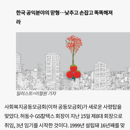
한국 공익분야의 맏형…낮추고 손잡고 똑똑해져
라
일러스트=이철원 기자
사회복지공동모금회(이하 공동모금회)가 새로운 사령탑을
맞았다. 허동수 GS칼텍스 회장이 지난 15일 제8대 회장으로
취임, 3년 임기를 시작한 것이다. 1999년 설립돼 16년째를 맞