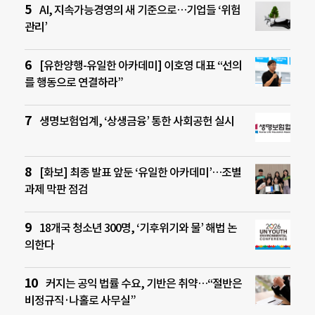
AI, 지속가능경영의 새 기준으로…기업들 ‘위험
관리’
[유한양행-유일한 아카데미] 이호영 대표 “선의
를 행동으로 연결하라”
생명보험업계, ‘상생금융’ 통한 사회공헌 실시
[화보] 최종 발표 앞둔 ‘유일한 아카데미’…조별
과제 막판 점검
18개국 청소년 300명, ‘기후위기와 물’ 해법 논
의한다
커지는 공익 법률 수요, 기반은 취약…“절반은
비정규직·나홀로 사무실”