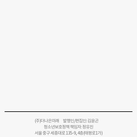
(주)더나은미래 발행인/편집인: 김윤곤
청소년보호정책 책임자: 정유진
서울 중구 세종대로 135-9, 4층(태평로1가)