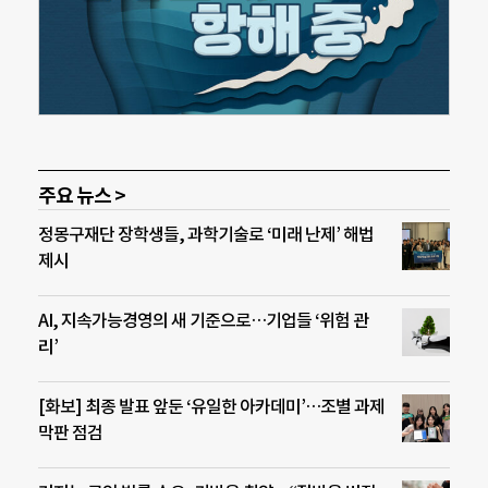
주요 뉴스 >
정몽구재단 장학생들, 과학기술로 ‘미래 난제’ 해법
제시
AI, 지속가능경영의 새 기준으로…기업들 ‘위험 관
리’
[화보] 최종 발표 앞둔 ‘유일한 아카데미’…조별 과제
막판 점검