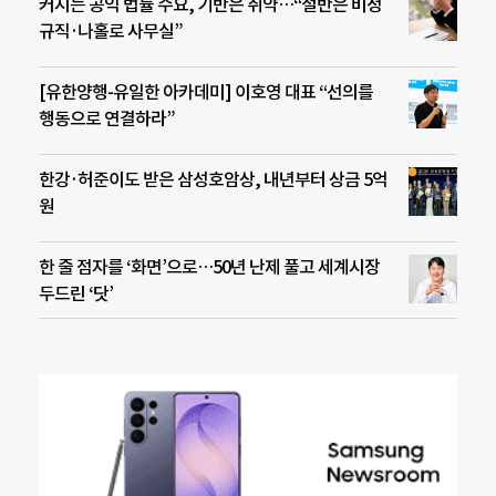
커지는 공익 법률 수요, 기반은 취약…“절반은 비정
규직·나홀로 사무실”
[유한양행-유일한 아카데미] 이호영 대표 “선의를
행동으로 연결하라”
한강·허준이도 받은 삼성호암상, 내년부터 상금 5억
원
한 줄 점자를 ‘화면’으로…50년 난제 풀고 세계시장
두드린 ‘닷’