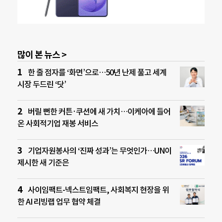
많이 본 뉴스 >
한 줄 점자를 ‘화면’으로…50년 난제 풀고 세계
시장 두드린 ‘닷’
버릴 뻔한 커튼·쿠션에 새 가치…이케아에 들어
온 사회적기업 재봉 서비스
기업자원봉사의 ‘진짜 성과’는 무엇인가…UN이
제시한 새 기준은
사이임팩트-넥스트임팩트, 사회복지 현장을 위
한 AI 리빙랩 업무 협약 체결