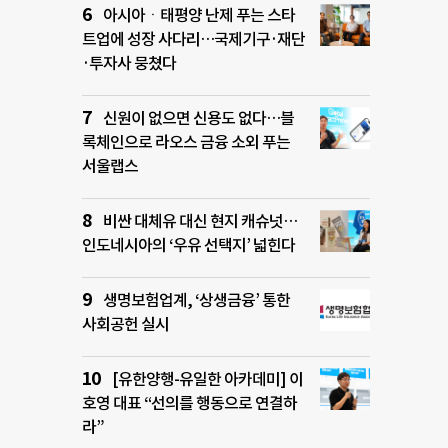
아시아ㆍ태평양 난제 푸는 스타
트업에 성장 사다리…국제기구·재단
·투자사 뭉쳤다
신원이 없으면 신용도 없다…블
록체인으로 라오스 금융 소외 푸는
서울랩스
비싼 대체유 대신 현지 캐슈넛…
인도네시아의 ‘우유 선택지’ 넓힌다
생명보험업계, ‘상생금융’ 통한
사회공헌 실시
[유한양행-유일한 아카데미] 이
호영 대표 “선의를 행동으로 연결하
라”