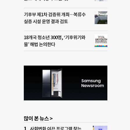
기후부 제1차 검증위 개최…복류수
실증 시설 운영 결과 검토
18개국 청소년 300명, ‘기후위기와
물’ 해법 논의한다
많이 본 뉴스 >
사회변화 이끈 프로그램 찾는