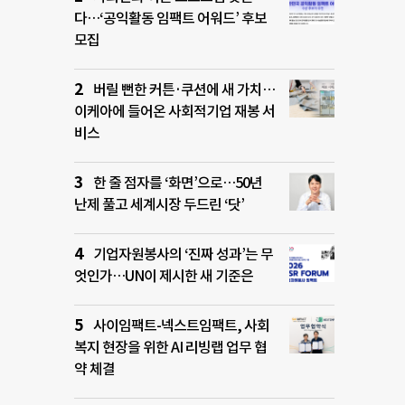
다…‘공익활동 임팩트 어워드’ 후보
모집
버릴 뻔한 커튼·쿠션에 새 가치…
이케아에 들어온 사회적기업 재봉 서
비스
한 줄 점자를 ‘화면’으로…50년
난제 풀고 세계시장 두드린 ‘닷’
기업자원봉사의 ‘진짜 성과’는 무
엇인가…UN이 제시한 새 기준은
사이임팩트-넥스트임팩트, 사회
복지 현장을 위한 AI 리빙랩 업무 협
약 체결