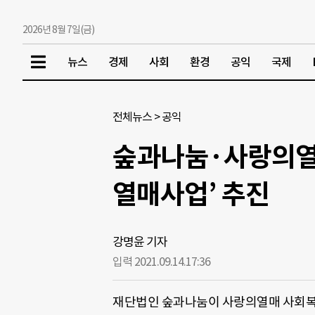
2026년 8월 7일(금)
뉴스
경제
사회
환경
공익
국제
전체뉴스
>
공익
숲과나눔·사랑의열매
열매사업’ 추진
강명윤 기자
입력 2021.09.14.
17:36
재단법인 숲과나눔이 사랑의열매 사회복