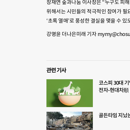
장재연 숲과나눔 이사장은 “누구도 피해
위해서는 시민들의 적극적인 참여가 필
‘초록 열매’로 풍성한 결실을 맺을 수 있
강명윤 더나은미래 기자 mymy@chosu
관련 기사
코스피 30대 기
전자-현대차順
골든타임 지났는