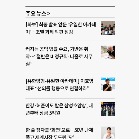
주요 뉴스 >
[화보] 최종 발표 앞둔 ‘유일한 아카데
미’…조별 과제 막판 점검
커지는 공익 법률 수요, 기반은 취
약…“절반은 비정규직·나홀로 사무
실”
[유한양행-유일한 아카데미] 이호영
대표 “선의를 행동으로 연결하라”
한강·허준이도 받은 삼성호암상, 내
년부터 상금 5억원
한 줄 점자를 ‘화면’으로…50년 난제
풀고 세계시장 두드린 ‘닷’