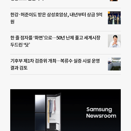
한강·허준이도 받은 삼성호암상, 내년부터 상금 5억
원
한 줄 점자를 ‘화면’으로…50년 난제 풀고 세계시장
두드린 ‘닷’
기후부 제1차 검증위 개최…복류수 실증 시설 운영
결과 검토