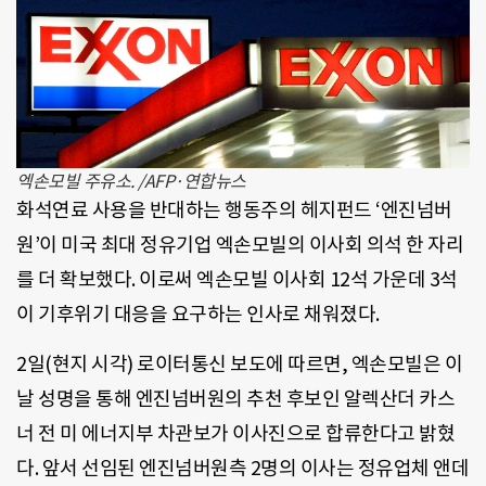
엑손모빌 주유소. /AFP·연합뉴스
화석연료 사용을 반대하는 행동주의 헤지펀드 ‘엔진넘버
원’이 미국 최대 정유기업 엑손모빌의 이사회 의석 한 자리
를 더 확보했다. 이로써 엑손모빌 이사회 12석 가운데 3석
이 기후위기 대응을 요구하는 인사로 채워졌다.
2일(현지 시각) 로이터통신 보도에 따르면, 엑손모빌은 이
날 성명을 통해 엔진넘버원의 추천 후보인 알렉산더 카스
너 전 미 에너지부 차관보가 이사진으로 합류한다고 밝혔
다. 앞서 선임된 엔진넘버원측 2명의 이사는 정유업체 앤데