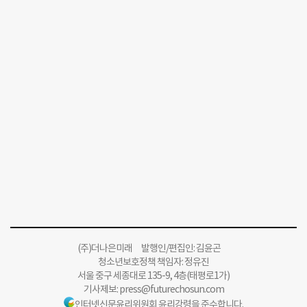
(주)더나은미래 발행인/편집인: 김윤곤
청소년보호정책 책임자: 정유진
서울 중구 세종대로 135-9, 4층(태평로1가)
기사제보:
press@futurechosun.com
인터넷신문윤리위원회 윤리강령을 준수합니다.