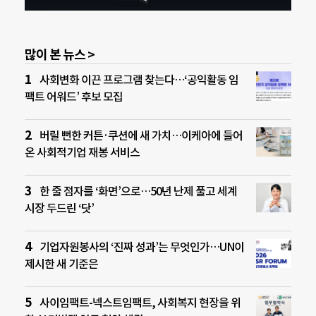
많이 본 뉴스 >
사회변화 이끈 프로그램 찾는다…‘공익활동 임
팩트 어워드’ 후보 모집
버릴 뻔한 커튼·쿠션에 새 가치…이케아에 들어
온 사회적기업 재봉 서비스
한 줄 점자를 ‘화면’으로…50년 난제 풀고 세계
시장 두드린 ‘닷’
기업자원봉사의 ‘진짜 성과’는 무엇인가…UN이
제시한 새 기준은
사이임팩트-넥스트임팩트, 사회복지 현장을 위