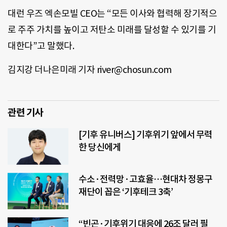
대런 우즈 엑손모빌 CEO는 “모든 이사와 협력해 장기적으
로 주주 가치를 높이고 저탄소 미래를 달성할 수 있기를 기
대한다”고 말했다.
김지강 더나은미래 기자 river@chosun.com
관련 기사
[기후 유니버스] 기후위기 앞에서 무력
한 당신에게
수소·전력망·고효율…현대차 정몽구
재단이 꼽은 ‘기후테크 3축’
“빈곤·기후위기 대응에 26조 달러 필