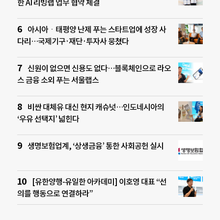
한 AI 리빙랩 업무 협약 체결
아시아ㆍ태평양 난제 푸는 스타트업에 성장 사
다리…국제기구·재단·투자사 뭉쳤다
신원이 없으면 신용도 없다…블록체인으로 라오
스 금융 소외 푸는 서울랩스
비싼 대체유 대신 현지 캐슈넛…인도네시아의
‘우유 선택지’ 넓힌다
생명보험업계, ‘상생금융’ 통한 사회공헌 실시
[유한양행-유일한 아카데미] 이호영 대표 “선
의를 행동으로 연결하라”