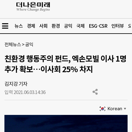
뉴스
경제
사회
환경
공익
국제
ESG·CSR
인터뷰
오
전체뉴스
>
공익
친환경 행동주의 펀드, 엑손모빌 이사 1명
추가 확보…이사회 25% 차지
김지강 기자
입력 2021.06.03.
14:36
Korean
▼