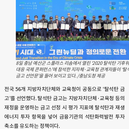
8일 충남 예산군 스플라스 리솜에서 열린 ‘2020 탈석탄 기후
대응 국제 콘퍼런스’에 참석한 지자체·교육청 관계자들이 ‘탈
금고 선언문’을 들어 보이고 있다. /충남도청 제공
전국
56
개 지방자치단체와 교육청이 공동으로
‘
탈석탄 금
고
’
를 선언했다
.
탈석탄 금고는 지방자치단체·교육청 등의
재정을 운영하는 금고 선정 시 평가 지표에 탈석탄과 재생
에너지 투자 항목을 넣어 금융기관의 석탄화력발전 투자
축소를 유도하는 정책이다
.