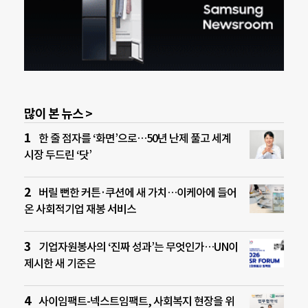
많이 본 뉴스 >
한 줄 점자를 ‘화면’으로…50년 난제 풀고 세계
시장 두드린 ‘닷’
버릴 뻔한 커튼·쿠션에 새 가치…이케아에 들어
온 사회적기업 재봉 서비스
기업자원봉사의 ‘진짜 성과’는 무엇인가…UN이
제시한 새 기준은
사이임팩트-넥스트임팩트, 사회복지 현장을 위