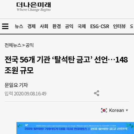
뉴스
경제
사회
환경
공익
국제
ESG·CSR
인터뷰
오
전체뉴스
>
공익
전국 56개 기관 ‘탈석탄 금고’ 선언…148
조원 규모
문일요 기자
입력 2020.09.08.
16:49
Korean
▼