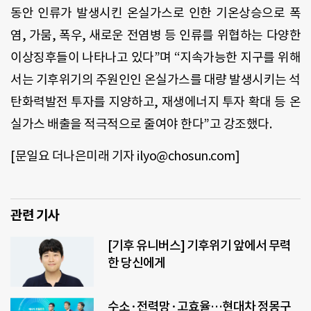
동안 인류가 발생시킨 온실가스로 인한 기온상승으로 폭
염
,
가뭄
,
폭우
,
새로운 전염병 등 인류를 위협하는 다양한
이상징후들이 나타나고 있다
”
며
“
지속가능한 지구를 위해
서는 기후위기의 주원인인 온실가스를 대량 발생시키는 석
탄화력발전 투자를 지양하고
,
재생에너지 투자 확대 등 온
실가스 배출을 적극적으로 줄여야 한다
”
고 강조했다
.
[
문일요 더나은미래 기자
ilyo@chosun.com]
관련 기사
[기후 유니버스] 기후위기 앞에서 무력
한 당신에게
수소·전력망·고효율…현대차 정몽구