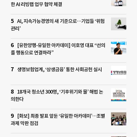
한 AI 리빙랩 업무 협약 체결
AI, 지속가능경영의 새 기준으로…기업들 ‘위험
관리’
[유한양행-유일한 아카데미] 이호영 대표 “선의
를 행동으로 연결하라”
생명보험업계, ‘상생금융’ 통한 사회공헌 실시
18개국 청소년 300명, ‘기후위기와 물’ 해법 논
의한다
[화보] 최종 발표 앞둔 ‘유일한 아카데미’…조별
과제 막판 점검