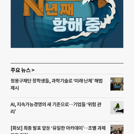
주요 뉴스 >
정몽구재단 장학생들, 과학기술로 ‘미래 난제’ 해법
제시
AI, 지속가능경영의 새 기준으로…기업들 ‘위험 관
리’
[화보] 최종 발표 앞둔 ‘유일한 아카데미’…조별 과제