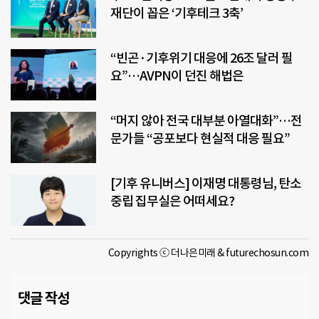
재단이 꼽은 ‘기후테크 3축’
“빈곤·기후위기 대응에 26조 달러 필
요”…AVPN이 던진 해법은
“머지 않아 전국 대부분 아열대화”…전
문가들 “공포보다 현실적 대응 필요”
[기후 유니버스] 이재명 대통령님, 탄소
중립 집무실은 어떠세요?
Copyrights ⓒ 더나은미래 & futurechosun.com
댓글 작성