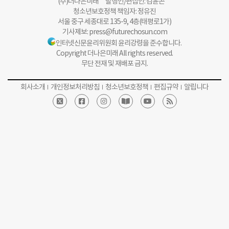
(주)더나은미래 발행인/편집인: 김윤곤
청소년보호정책 책임자: 정유진
서울 중구 세종대로 135-9, 4층(태평로1가)
기사제보:
press@futurechosun.com
인터넷신문윤리위원회 윤리강령을 준수합니다.
Copyright 더나은미래 All rights reserved.
무단 전재 및 재배포 금지.
회사소개
개인정보처리방침
청소년보호정책
편집규약
알립니다