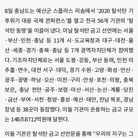
8
일 충남도는 예산군 스플라스 리솜에서
‘2020
탈석탄 기
후위기 대응 국제 콘퍼런스
’
를 열고 전국
56
개 기관의
‘
탈
석탄 동맹
’
을 이끌어 냈다
.
이날 탈석탄 금고 선언에는 서울
·
부산
·
인천
·
충남 등
11
개 시
·
도교육청과 대구
·
대전
·
울
산
·
세종
·
경기
·
충북
·
충남 등
7
개 광역자치단체가 참여했
다
.
기조자치단체로는 서울 도봉
·
강동
,
부산 동래
,
인천 미
추홀
·
연수
,
대전 서구
·
대덕
,
경기 수원
·
고양
·
화성
·
안산
·
광주
·
광명
·
하남
·
오산
·
이천
·
구리
·
안성
·
포천
·
의왕
,
충북
보은
,
충남 천안
·
공주
·
보령
·
아산
·
서산
·
논산
·
계룡
·
당진
·
금산
·
부여
·
서천
·
청양
·
홍성
·
예산
·
태안
,
전남 목포
,
경남
창녕 등
38
곳이 동참했다
.
이들 기관이 운용하는 금고 규모
는
148
조
8712
억원에 달한다
.
이들 기관은 탈석탄 금고 선언문을 통해
“
우리의 지구는 그