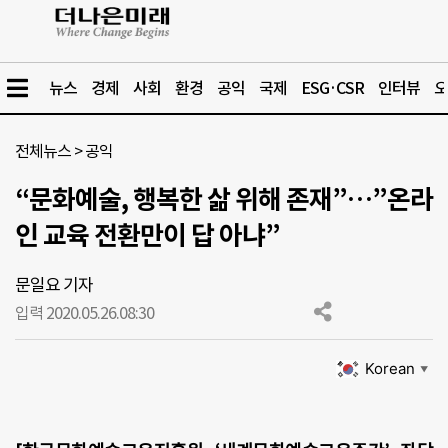
뉴스
경제
사회
환경
공익
국제
ESG·CSR
인터뷰
오
전체뉴스
>
공익
“문화예술, 행복한 삶 위해 존재”…”온라
인 교육 전환만이 답 아냐”
문일요 기자
입력 2020.05.26.
08:30
Korean
▼