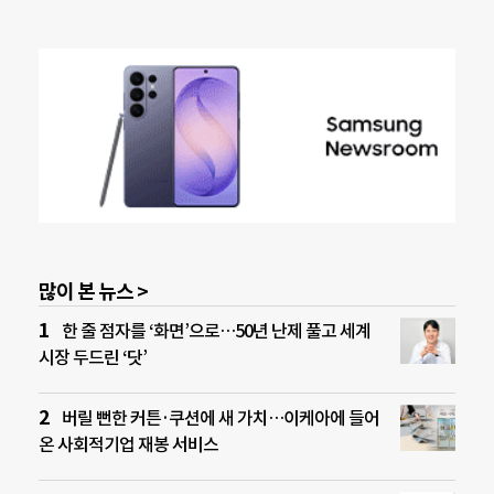
많이 본 뉴스 >
한 줄 점자를 ‘화면’으로…50년 난제 풀고 세계
시장 두드린 ‘닷’
버릴 뻔한 커튼·쿠션에 새 가치…이케아에 들어
온 사회적기업 재봉 서비스