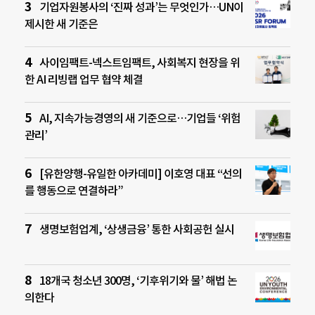
기업자원봉사의 ‘진짜 성과’는 무엇인가…UN이
제시한 새 기준은
사이임팩트-넥스트임팩트, 사회복지 현장을 위
한 AI 리빙랩 업무 협약 체결
AI, 지속가능경영의 새 기준으로…기업들 ‘위험
관리’
[유한양행-유일한 아카데미] 이호영 대표 “선의
를 행동으로 연결하라”
생명보험업계, ‘상생금융’ 통한 사회공헌 실시
18개국 청소년 300명, ‘기후위기와 물’ 해법 논
의한다