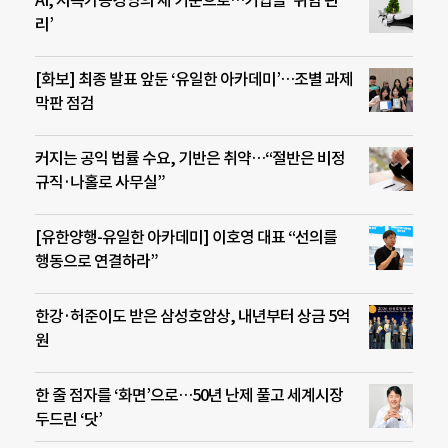
AI, 지속가능경영의 새 기준으로…기업들 ‘위험 관
리’
[화보] 최종 발표 앞둔 ‘유일한 아카데미’…조별 과제
막판 점검
커지는 공익 법률 수요, 기반은 취약…“절반은 비정
규직·나홀로 사무실”
[유한양행-유일한 아카데미] 이호영 대표 “선의를
행동으로 연결하라”
한강·허준이도 받은 삼성호암상, 내년부터 상금 5억
원
한 줄 점자를 ‘화면’으로…50년 난제 풀고 세계시장
두드린 ‘닷’