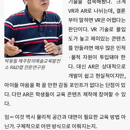
기술을 접목해봤다. 크게
VR과 AR로 나뉘는데, 결론
부터 말하면 VR은 어렵다는
판단이다. VR 기술로 몰입
도가 높고 재미있는 콘텐츠
를 만들려면 매우 많은 인적
·물적 자원이 투입돼야 한
박동필 제주창의예술교육발전
다. 대신 AR은 상대적으로
소 R&D랩 전문연구원
개발이 쉽고 현실적이지만,
아이들 마음을 확 끌 만한 감동 포인트가 없다는 단점이 있
다. 다만 AR은 학생들이 교육 콘텐츠 제작에 참여할 수 있
다.
임＝이것 역시 물리적 공간과 대면이 필요한 교육 방법 아
닌가. 구체적으로 어떤 방식으로 이뤄지는지.