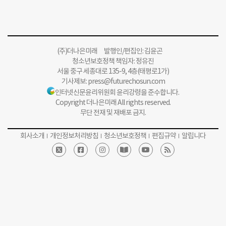
(주)더나은미래 발행인/편집인: 김윤곤
청소년보호정책 책임자: 정유진
서울 중구 세종대로 135-9, 4층(태평로1가)
기사제보:
press@futurechosun.com
인터넷신문윤리위원회 윤리강령을 준수합니다.
Copyright 더나은미래 All rights reserved.
무단 전재 및 재배포 금지.
회사소개
개인정보처리방침
청소년보호정책
편집규약
알립니다