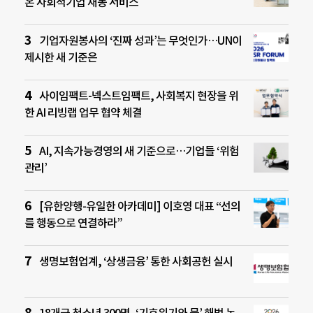
온 사회적기업 재봉 서비스
기업자원봉사의 ‘진짜 성과’는 무엇인가…UN이
제시한 새 기준은
사이임팩트-넥스트임팩트, 사회복지 현장을 위
한 AI 리빙랩 업무 협약 체결
AI, 지속가능경영의 새 기준으로…기업들 ‘위험
관리’
[유한양행-유일한 아카데미] 이호영 대표 “선의
를 행동으로 연결하라”
생명보험업계, ‘상생금융’ 통한 사회공헌 실시
18개국 청소년 300명, ‘기후위기와 물’ 해법 논