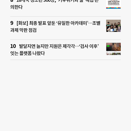
의한다
[화보] 최종 발표 앞둔 ‘유일한 아카데미’…조별
과제 막판 점검
발달지연 늘지만 지원은 제각각…‘검사 이후’
잇는 플랫폼 나왔다