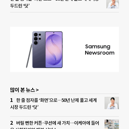
두드린 ‘닷’
많이 본 뉴스 >
한 줄 점자를 ‘화면’으로…50년 난제 풀고 세계
시장 두드린 ‘닷’
버릴 뻔한 커튼·쿠션에 새 가치…이케아에 들어