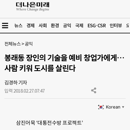
뉴스
경제
사회
환경
공익
국제
ESG·CSR
인터뷰
오
전체뉴스
>
공익
봉래동 장인의 기술을 예비 창업가에게…
사람 키워 도시를 살린다
김경하 기자
입력 2018.02.27.
07:47
Korean
▼
삼진어묵 ‘대통전수방 프로젝트’