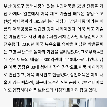
부산 영도구 봉래시장에 있는 삼진어묵은 65년 전통을 가
진 가게다. 일본에서 어묵 제조 기술을 배워온 창업주 고
(故) 박재덕씨가 1953년 봉래시장에 ‘삼진식품’이라는 이
름의 어묵공장을 설립한 것이 시작이었다. 어묵 제조 기술
은 아들인 2대 사장 박종수씨를 거쳐 손자인 박용준씨에게
전수됐다. 2010년 미국 뉴욕으로 유학을 떠났던 박용준씨
는 고향 부산으로 돌아와 가업을 물려받았다. 그로부터 4년
뒤 삼진어묵의 매출은 300억원대로 10배가량 뛰었다. 낡
은 어묵 공장은 30대 청년 사장의 감각으로 어묵 베이커리
로 변신했고, 어묵 역사관도 만들었다. 삼진어묵은 이제 서
울에 있는 백화점, 최근에 오픈한 인천공항 제2여객터미널
에도 입점하며 어묵 브랜드의 최강자로 자리 잡고 있다.