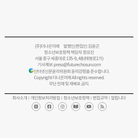
(주)더나은미래 발행인/편집인: 김윤곤
청소년보호정책 책임자: 정유진
서울 중구 세종대로 135-9, 4층(태평로1가)
기사제보:
press@futurechosun.com
인터넷신문윤리위원회 윤리강령을 준수합니다.
Copyright 더나은미래 All rights reserved.
무단 전재 및 재배포 금지.
회사소개
개인정보처리방침
청소년보호정책
편집규약
알립니다