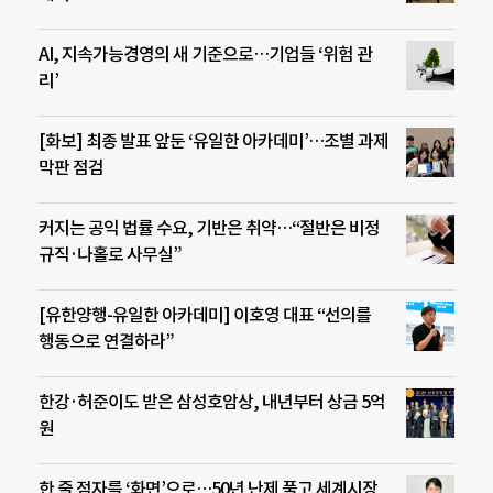
AI, 지속가능경영의 새 기준으로…기업들 ‘위험 관
리’
[화보] 최종 발표 앞둔 ‘유일한 아카데미’…조별 과제
막판 점검
커지는 공익 법률 수요, 기반은 취약…“절반은 비정
규직·나홀로 사무실”
[유한양행-유일한 아카데미] 이호영 대표 “선의를
행동으로 연결하라”
한강·허준이도 받은 삼성호암상, 내년부터 상금 5억
원
한 줄 점자를 ‘화면’으로…50년 난제 풀고 세계시장