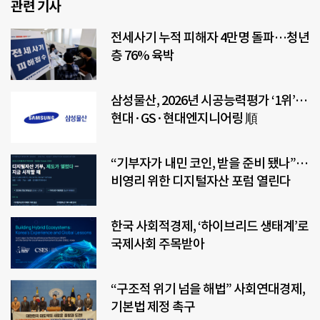
관련 기사
전세사기 누적 피해자 4만명 돌파…청년
층 76% 육박
삼성물산, 2026년 시공능력평가 ‘1위’…
현대·GS·현대엔지니어링 順
“기부자가 내민 코인, 받을 준비 됐나”…
비영리 위한 디지털자산 포럼 열린다
한국 사회적경제, ‘하이브리드 생태계’로
국제사회 주목받아
“구조적 위기 넘을 해법” 사회연대경제,
기본법 제정 촉구